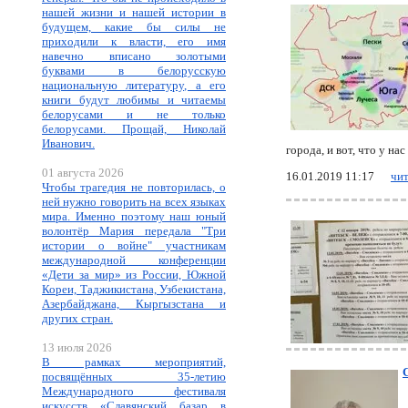
нашей жизни и нашей истории в
будущем, какие бы силы не
приходили к власти, его имя
навечно вписано золотыми
буквами в белорусскую
национальную литературу, а его
книги будут любимы и читаемы
белорусами и не только
белорусами. Прощай, Николай
Иванович.
города, и вот, что у на
01 августа 2026
16.01.2019 11:17
чит
Чтобы трагедия не повторилась, о
ней нужно говорить на всех языках
мира. Именно поэтому наш юный
волонтёр Мария передала "Три
истории о войне" участникам
международной конференции
«Дети за мир» из России, Южной
Кореи, Таджикистана, Узбекистана,
Азербайджана, Кыргызстана и
других стран.
13 июля 2026
В рамках мероприятий,
С
посвящённых 35-летию
Международного фестиваля
искусств «Славянский базар в