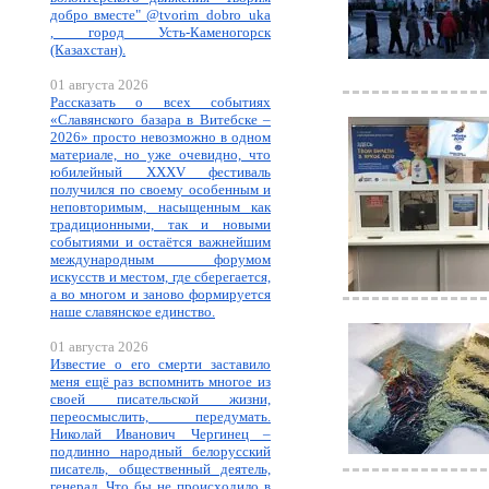
добро вместе" @tvorim_dobro_uka
, город Усть-Каменогорск
(Казахстан).
01 августа 2026
Рассказать о всех событиях
«Славянского базара в Витебске –
2026» просто невозможно в одном
материале, но уже очевидно, что
юбилейный XXXV фестиваль
получился по своему особенным и
неповторимым, насыщенным как
традиционными, так и новыми
событиями и остаётся важнейшим
международным форумом
искусств и местом, где сберегается,
а во многом и заново формируется
наше славянское единство.
01 августа 2026
Известие о его смерти заставило
меня ещё раз вспомнить многое из
своей писательской жизни,
переосмыслить, передумать.
Николай Иванович Чергинец –
подлинно народный белорусский
писатель, общественный деятель,
генерал. Что бы не происходило в