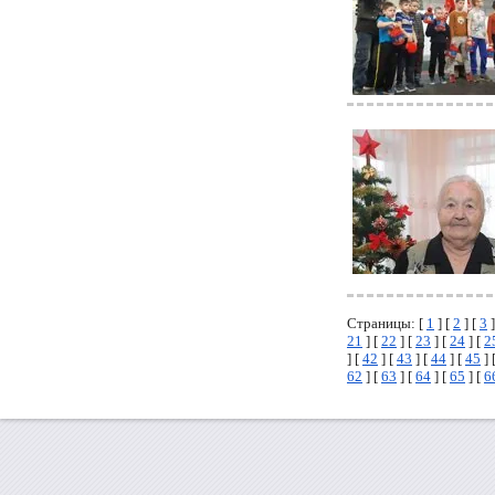
Страницы: [
1
] [
2
] [
3
]
21
] [
22
] [
23
] [
24
] [
2
] [
42
] [
43
] [
44
] [
45
] 
62
] [
63
] [
64
] [
65
] [
6