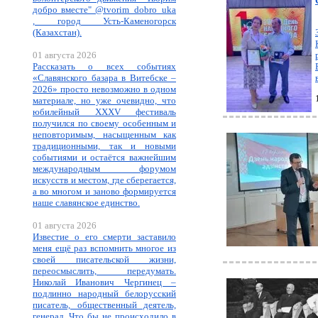
добро вместе" @tvorim_dobro_uka
, город Усть-Каменогорск
(Казахстан).
01 августа 2026
Рассказать о всех событиях
«Славянского базара в Витебске –
2026» просто невозможно в одном
материале, но уже очевидно, что
юбилейный XXXV фестиваль
получился по своему особенным и
неповторимым, насыщенным как
традиционными, так и новыми
событиями и остаётся важнейшим
международным форумом
искусств и местом, где сберегается,
а во многом и заново формируется
наше славянское единство.
01 августа 2026
Известие о его смерти заставило
меня ещё раз вспомнить многое из
своей писательской жизни,
переосмыслить, передумать.
Николай Иванович Чергинец –
подлинно народный белорусский
писатель, общественный деятель,
генерал. Что бы не происходило в