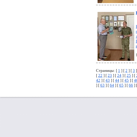
Страницы: [
1
] [
2
] [
3
]
[
22
] [
23
] [
24
] [
25
] [
42
] [
43
] [
44
] [
45
] [
4
] [
63
] [
64
] [
65
] [
66
] 