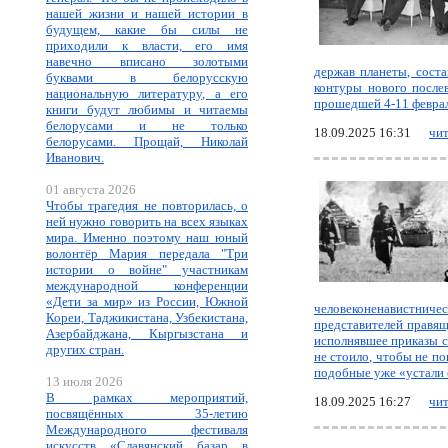
нашей жизни и нашей истории в
будущем, какие бы силы не
приходили к власти, его имя
навечно вписано золотыми
держав планеты, соста
буквами в белорусскую
контуры нового после
национальную литературу, а его
прошедшей 4-11 феврал
книги будут любимы и читаемы
белорусами и не только
18.09.2025 16:31
чит
белорусами. Прощай, Николай
Иванович.
01 августа 2026
Чтобы трагедия не повторилась, о
ней нужно говорить на всех языках
мира. Именно поэтому наш юный
волонтёр Мария передала "Три
истории о войне" участникам
международной конференции
«Дети за мир» из России, Южной
человеконенавистниче
Кореи, Таджикистана, Узбекистана,
представителей правящ
Азербайджана, Кыргызстана и
исполнявшее приказы с
других стран.
не стоило, чтобы не п
подобные уже «устали о
13 июля 2026
В рамках мероприятий,
18.09.2025 16:27
чит
посвящённых 35-летию
Международного фестиваля
искусств «Славянский базар в