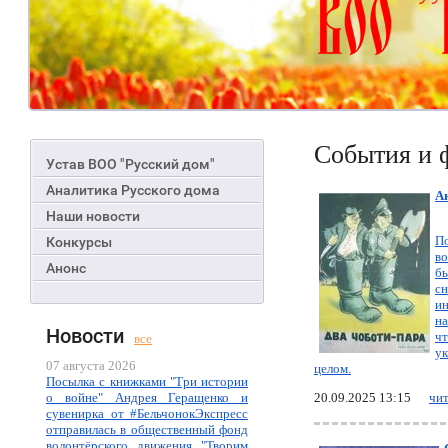
События и 
Устав ВОО "Русский дом"
Аналитика Русского дома
Ан
Наши новости
По
Конкурсы
в
Анонс
б
с
ин
на
Новости
чт
все
у
07 августа 2026
целом.
Посылка с книжками "Три истории
о войне" Андрея Геращенко и
20.09.2025 13:15
чит
сувенирка от #БельчонокЭкспресс
отправилась в общественный фонд
волонтёрского движения "Творим