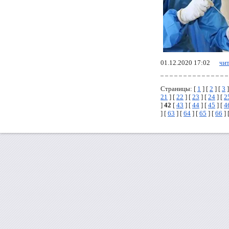
01.12.2020 17:02
чит
Страницы: [
1
] [
2
] [
3
]
21
] [
22
] [
23
] [
24
] [
2
]
42
[
43
] [
44
] [
45
] [
4
] [
63
] [
64
] [
65
] [
66
] 