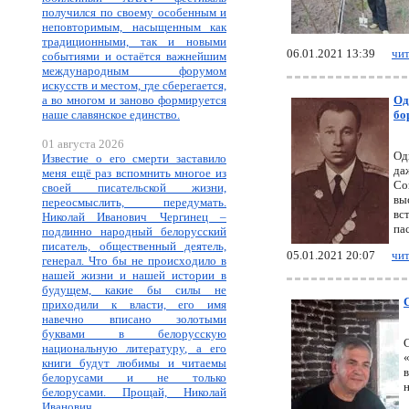
получился по своему особенным и
неповторимым, насыщенным как
традиционными, так и новыми
06.01.2021 13:39
чит
событиями и остаётся важнейшим
международным форумом
искусств и местом, где сберегается,
а во многом и заново формируется
Од
наше славянское единство.
бо
01 августа 2026
Од
Известие о его смерти заставило
да
меня ещё раз вспомнить многое из
Со
своей писательской жизни,
вы
переосмыслить, передумать.
вс
Николай Иванович Чергинец –
па
подлинно народный белорусский
писатель, общественный деятель,
05.01.2021 20:07
чит
генерал. Что бы не происходило в
нашей жизни и нашей истории в
будущем, какие бы силы не
приходили к власти, его имя
навечно вписано золотыми
буквами в белорусскую
национальную литературу, а его
книги будут любимы и читаемы
белорусами и не только
белорусами. Прощай, Николай
Иванович.