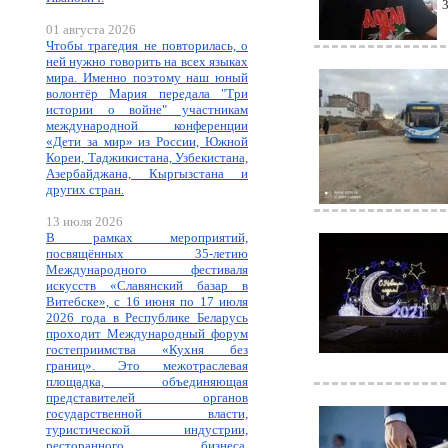
01 августа 2026
Чтобы трагедия не повторилась, о
ней нужно говорить на всех языках
мира. Именно поэтому наш юный
волонтёр Мария передала "Три
истории о войне" участникам
международной конференции
«Дети за мир» из России, Южной
Кореи, Таджикистана, Узбекистана,
Азербайджана, Кыргызстана и
других стран.
13 июля 2026
В рамках мероприятий,
посвящённых 35-летию
Международного фестиваля
искусств «Славянский базар в
Витебске», с 16 июня по 17 июля
2026 года в Республике Беларусь
проходит Международный форум
гостеприимства «Кухня без
границ». Это межотраслевая
площадка, объединяющая
представителей органов
государственной власти,
туристической индустрии,
ресторанного бизнеса,