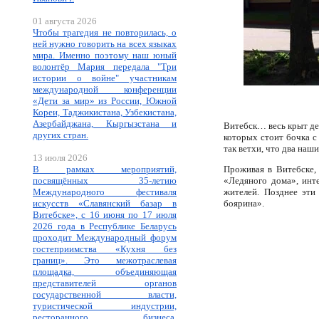
01 августа 2026
Чтобы трагедия не повторилась, о
ней нужно говорить на всех языках
мира. Именно поэтому наш юный
волонтёр Мария передала "Три
истории о войне" участникам
международной конференции
«Дети за мир» из России, Южной
Кореи, Таджикистана, Узбекистана,
Азербайджана, Кыргызстана и
Витебск… весь крыт де
других стран.
которых стоит бочка с
так ветхи, что два наш
13 июля 2026
В рамках мероприятий,
Проживая в Витебске, 
посвящённых 35-летию
«Ледяного дома», инт
Международного фестиваля
жителей. Позднее эти
искусств «Славянский базар в
боярина».
Витебске», с 16 июня по 17 июля
2026 года в Республике Беларусь
проходит Международный форум
гостеприимства «Кухня без
границ». Это межотраслевая
площадка, объединяющая
представителей органов
государственной власти,
туристической индустрии,
ресторанного бизнеса,