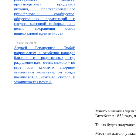
производителей продуктов
питания, профессионального
кулинарного сообщества,
общественных организаций и
средств массовой информации с
целью сохранения основ
национальной идентичности.
13 июля 2026
Андрей Геращенко: Любой
национализм, а особенно народов
близких и родственных, где
разделение идет очень сложно – по
вере или каким-то спорным
этническим моментам, он всегда
начинается с каких-то споров и
заканчивается резней.
Много внимания уделял
Витебске в 1853 году, 
Точно будто получают з
Местные жители уважали