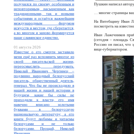
получился по своему особенным и
Пушкин написал автору
неповторимым, насыщенным как
… многие страницы ваше
традиционными, так и новыми
событиями и остаётся важнейшим
На Витебщину Иван Лаж
международным форумом
посмотреть на известно
искусств и местом, где сберегается,
а во многом и заново формируется
Иван Лажечников приб
наше славянское единство.
(сегодня – площадь Св
Россию он писал, что з
01 августа 2026
вице-губернатором.
Известие о его смерти заставило
меня ещё раз вспомнить многое из
своей писательской жизни,
переосмыслить, передумать.
Николай Иванович Чергинец –
подлинно народный белорусский
писатель, общественный деятель,
генерал. Что бы не происходило в
нашей жизни и нашей истории в
будущем, какие бы силы не
приходили к власти, его имя
навечно вписано золотыми
буквами в белорусскую
национальную литературу, а его
книги будут любимы и читаемы
белорусами и не только
белорусами. Прощай, Николай
Иванович.