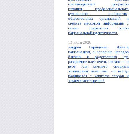
производителей продуктов
питания, профессионального
кулинарного сообщества,
общественных организаций и
средств массовой информации с
целью сохранения основ
национальной идентичности.
13 июля 2026
Андрей Геращенко: Любой
национализм, а особенно народов
близких и родственных, где
разделение идет очень сложно – по
вере или каким-то спорным
этническим моментам, он всегда
начинается с каких-то споров и
заканчивается резней.