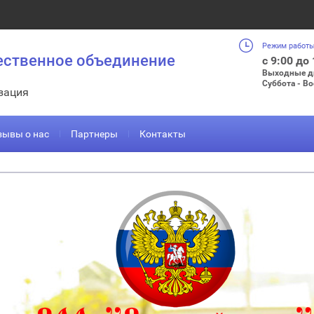
Режим работы
ественное объединение
с 9:00 до
Выходные д
Суббота - В
зация
зывы о нас
Партнеры
Контакты