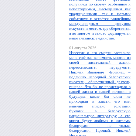
получился по своему особенным и
неповторимым, насыщенным как
традиционными, так и новыми
событиями и остаётся важнейшим
международным форумом
искусств и местом, где сберегается,
а во многом и заново формируется
наше славянское единство.
01 августа 2026
Известие о его смерти заставило
меня ещё раз вспомнить многое из
своей писательской жизни,
переосмыслить, передумать.
Николай Иванович Чергинец –
подлинно народный белорусский
писатель, общественный деятель,
генерал. Что бы не происходило в
нашей жизни и нашей истории в
будущем, какие бы силы не
приходили к власти, его имя
навечно вписано золотыми
буквами в белорусскую
национальную литературу, а его
книги будут любимы и читаемы
белорусами и не только
белорусами. Прощай, Николай
Иванович.