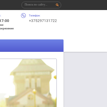
:
Телефон:
 17:00
+375297131722
ни:
оскресение