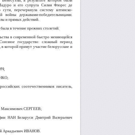
Венесуэлы, в результате которой были
Мадуро и его супруга Силия Флорес де
сути, перечеркнула систему ялтинско-
й войны державами-победительницами.
лы и прямых действий.
 была в течение прежних столетий.
льства в современной быстро меняющейся
Союзное государство: сложный период
 в которой примут участие белорусские и
ИЧ;
ЕНКО;
российских соотечественников писатель,
ай Максимович СЕРГЕЕВ;
офии НАН Беларуси Дмитрий Валерьевич
рей Аркадьевич ИВАНОВ.