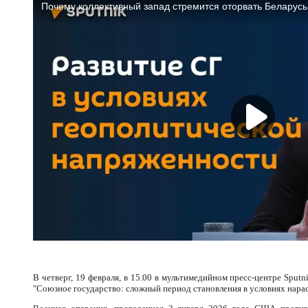
В четверг, 19 февраля, в 15.00 в мультимедийном пресс-центре Sputn
"Союзное государство: сложный период становления в условиях нара