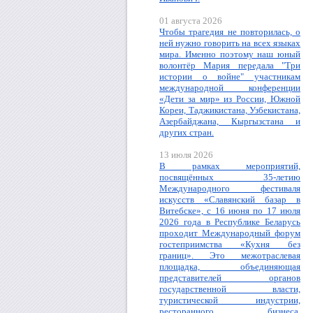
01 августа 2026
Чтобы трагедия не повторилась, о
ней нужно говорить на всех языках
мира. Именно поэтому наш юный
волонтёр Мария передала "Три
истории о войне" участникам
международной конференции
«Дети за мир» из России, Южной
Кореи, Таджикистана, Узбекистана,
Азербайджана, Кыргызстана и
других стран.
13 июля 2026
В рамках мероприятий,
посвящённых 35-летию
Международного фестиваля
искусств «Славянский базар в
Витебске», с 16 июня по 17 июля
2026 года в Республике Беларусь
проходит Международный форум
гостеприимства «Кухня без
границ». Это межотраслевая
площадка, объединяющая
представителей органов
государственной власти,
туристической индустрии,
ресторанного бизнеса,