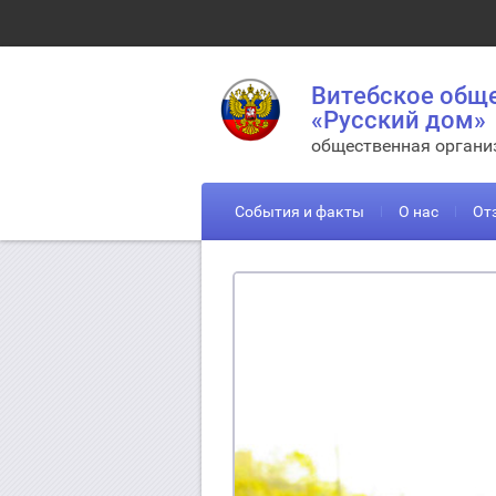
Витебское общ
«Русский дом»
общественная органи
События и факты
О нас
От