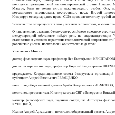
Военная операция, проведенная 3 января 2026 года США против 
похищены президент этой латиноамериканской страны Николас 
Мадуро, была не только актом международного разбоя. Она, по 
потсдамского миропорядка, построенного после Второй мирово
Игнорируя международное право, США проводят политику грубой си
Человечество возвращается в эпоху жесткой геополитики, каковой она
О направлениях развития белорусско-российского союзного строите
международной обстановке пойдёт речь на видеоконференции "
становления в условиях нарастания геополитической напряжённости",
российские учёные, политологи и общественные деятели.
Участники в Минске:
доктор философских наук, профессор Лев Евстафьевич КРИШТАПОВ
доктор исторических наук, профессор Кирилл Владимирович ШЕВЧ
председатель Координационного совета белорусских организаций 
публицист Андрей Евгеньевич ГЕРАЩЕНКО;
политолог, общественный деятель Артём Владимирович АГАФОНОВ;
политолог, представитель Института стран СНГ в Белоруссии Никол
магистр философских наук, научный сотрудник Института филос
КУНИЦКИЙ;
Иванов Андрей Аркадьевич - политолог, общественный деятель Анд