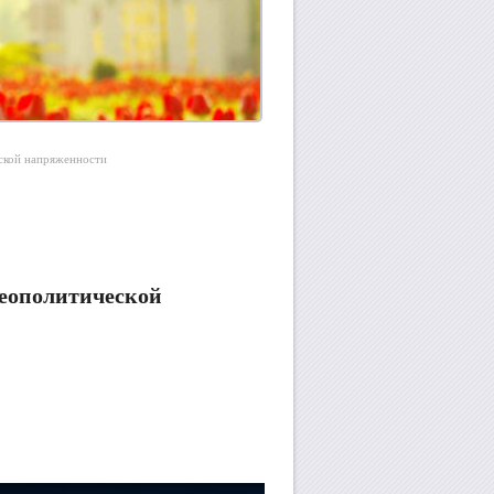
ческой напряженности
геополитической