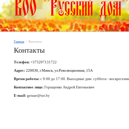
Главная
  /  Контакты
Контакты
Телефон:
+375297131722
Адрес:
220030, г.Минск, ул.Революционная, 15А
Время работы:
с 9:00 до 17:00. Выходные дни: суббота - воскресени
Контактное лицо:
Геращенко Андрей Евгеньевич
E-mail:
geraae@tut.by