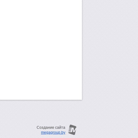
Создание сайта
megagroup.by