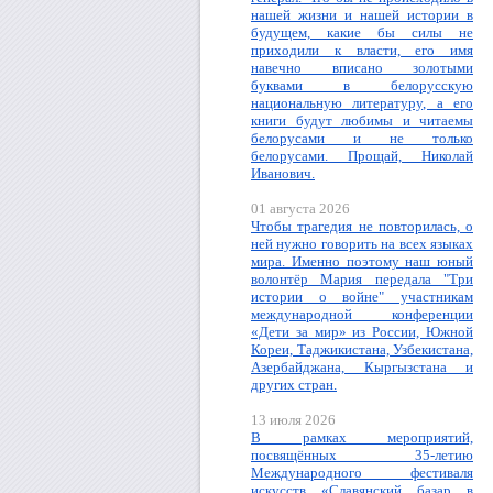
нашей жизни и нашей истории в
будущем, какие бы силы не
приходили к власти, его имя
навечно вписано золотыми
буквами в белорусскую
национальную литературу, а его
книги будут любимы и читаемы
белорусами и не только
белорусами. Прощай, Николай
Иванович.
01 августа 2026
Чтобы трагедия не повторилась, о
ней нужно говорить на всех языках
мира. Именно поэтому наш юный
волонтёр Мария передала "Три
истории о войне" участникам
международной конференции
«Дети за мир» из России, Южной
Кореи, Таджикистана, Узбекистана,
Азербайджана, Кыргызстана и
других стран.
13 июля 2026
В рамках мероприятий,
посвящённых 35-летию
Международного фестиваля
искусств «Славянский базар в