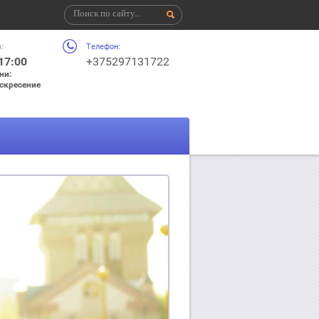
:
Телефон:
 17:00
+375297131722
ни:
оскресение