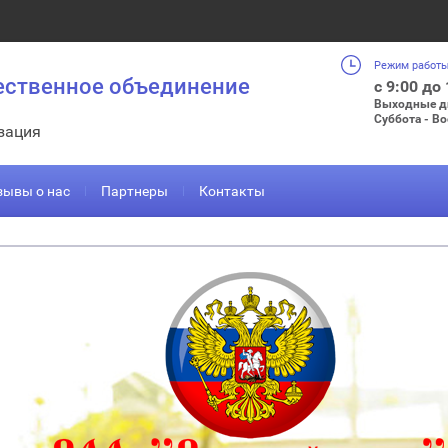
Режим работы
ественное объединение
с 9:00 до
Выходные д
Суббота - В
зация
зывы о нас
Партнеры
Контакты