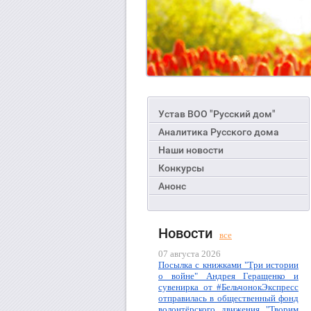
Устав ВОО "Русский дом"
Аналитика Русского дома
Наши новости
Конкурсы
Анонс
Новости
все
07 августа 2026
Посылка с книжками "Три истории
о войне" Андрея Геращенко и
сувенирка от #БельчонокЭкспресс
отправилась в общественный фонд
волонтёрского движения "Творим