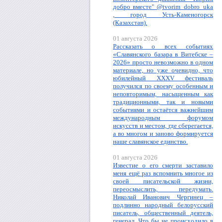
добро вместе" @tvorim_dobro_uka
, город Усть-Каменогорск
(Казахстан).
01 августа 2026
Рассказать о всех событиях
«Славянского базара в Витебске –
2026» просто невозможно в одном
материале, но уже очевидно, что
юбилейный XXXV фестиваль
получился по своему особенным и
неповторимым, насыщенным как
традиционными, так и новыми
событиями и остаётся важнейшим
международным форумом
искусств и местом, где сберегается,
а во многом и заново формируется
наше славянское единство.
01 августа 2026
Известие о его смерти заставило
меня ещё раз вспомнить многое из
своей писательской жизни,
переосмыслить, передумать.
Николай Иванович Чергинец –
подлинно народный белорусский
писатель, общественный деятель,
генерал. Что бы не происходило в