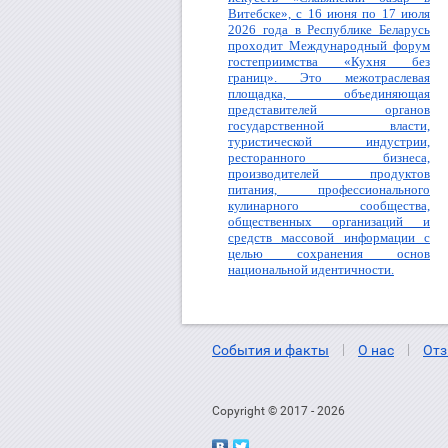
Витебске», с 16 июня по 17 июля
2026 года в Республике Беларусь
проходит Международный форум
гостеприимства «Кухня без
границ». Это межотраслевая
площадка, объединяющая
представителей органов
государственной власти,
туристической индустрии,
ресторанного бизнеса,
производителей продуктов
питания, профессионального
кулинарного сообщества,
общественных организаций и
средств массовой информации с
целью сохранения основ
национальной идентичности.
События и факты
О нас
Отз
Copyright © 2017 - 2026