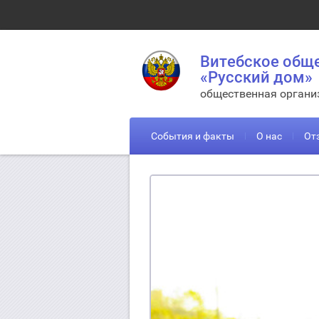
Витебское общ
«Русский дом»
общественная органи
События и факты
О нас
От