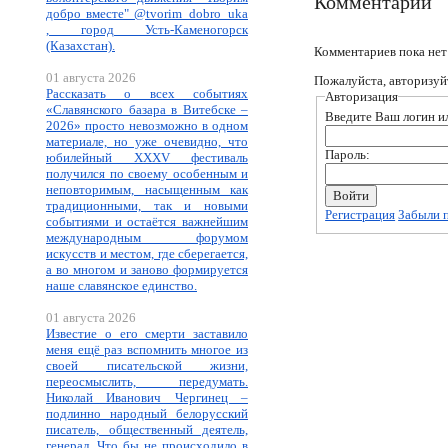
Комментарии
добро вместе" @tvorim_dobro_uka
, город Усть-Каменогорск
(Казахстан).
Комментариев пока нет
01 августа 2026
Пожалуйста, авторизуй
Рассказать о всех событиях
Авторизация
«Славянского базара в Витебске –
Введите Ваш логин ил
2026» просто невозможно в одном
материале, но уже очевидно, что
Пароль:
юбилейный XXXV фестиваль
получился по своему особенным и
неповторимым, насыщенным как
традиционными, так и новыми
Регистрация
Забыли 
событиями и остаётся важнейшим
международным форумом
искусств и местом, где сберегается,
а во многом и заново формируется
наше славянское единство.
01 августа 2026
Известие о его смерти заставило
меня ещё раз вспомнить многое из
своей писательской жизни,
переосмыслить, передумать.
Николай Иванович Чергинец –
подлинно народный белорусский
писатель, общественный деятель,
генерал. Что бы не происходило в