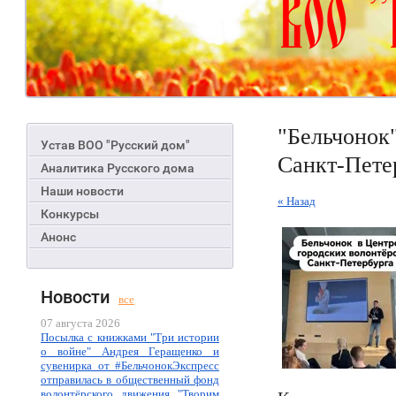
"Бельчонок"
Устав ВОО "Русский дом"
Санкт-Пете
Аналитика Русского дома
Наши новости
« Назад
Конкурсы
Анонс
Новости
все
07 августа 2026
Посылка с книжками "Три истории
о войне" Андрея Геращенко и
сувенирка от #БельчонокЭкспресс
отправилась в общественный фонд
волонтёрского движения "Творим