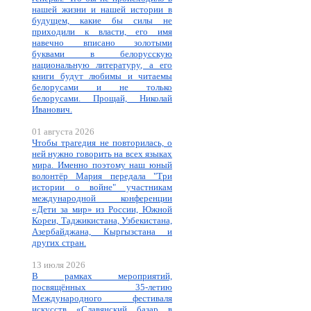
нашей жизни и нашей истории в
будущем, какие бы силы не
приходили к власти, его имя
навечно вписано золотыми
буквами в белорусскую
национальную литературу, а его
книги будут любимы и читаемы
белорусами и не только
белорусами. Прощай, Николай
Иванович.
01 августа 2026
Чтобы трагедия не повторилась, о
ней нужно говорить на всех языках
мира. Именно поэтому наш юный
волонтёр Мария передала "Три
истории о войне" участникам
международной конференции
«Дети за мир» из России, Южной
Кореи, Таджикистана, Узбекистана,
Азербайджана, Кыргызстана и
других стран.
13 июля 2026
В рамках мероприятий,
посвящённых 35-летию
Международного фестиваля
искусств «Славянский базар в