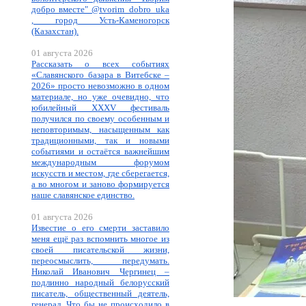
добро вместе" @tvorim_dobro_uka
, город Усть-Каменогорск
(Казахстан).
01 августа 2026
Рассказать о всех событиях
«Славянского базара в Витебске –
2026» просто невозможно в одном
материале, но уже очевидно, что
юбилейный XXXV фестиваль
получился по своему особенным и
неповторимым, насыщенным как
традиционными, так и новыми
событиями и остаётся важнейшим
международным форумом
искусств и местом, где сберегается,
а во многом и заново формируется
наше славянское единство.
01 августа 2026
Известие о его смерти заставило
меня ещё раз вспомнить многое из
своей писательской жизни,
переосмыслить, передумать.
Николай Иванович Чергинец –
подлинно народный белорусский
писатель, общественный деятель,
генерал. Что бы не происходило в