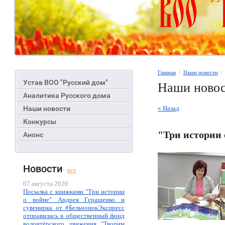
Главная
  /  
Наши новости
  
Устав ВОО "Русский дом"
Наши ново
Аналитика Русского дома
Наши новости
« Назад
Конкурсы
"Три истории 
Анонс
Новости
все
07 августа 2026
Посылка с книжками "Три истории
о войне" Андрея Геращенко и
сувенирка от #БельчонокЭкспресс
отправилась в общественный фонд
волонтёрского движения "Творим