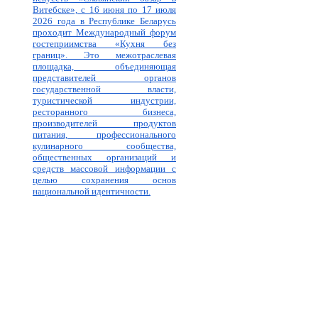
Витебске», с 16 июня по 17 июля
2026 года в Республике Беларусь
проходит Международный форум
гостеприимства «Кухня без
границ». Это межотраслевая
площадка, объединяющая
представителей органов
государственной власти,
туристической индустрии,
ресторанного бизнеса,
производителей продуктов
питания, профессионального
кулинарного сообщества,
общественных организаций и
средств массовой информации с
целью сохранения основ
национальной идентичности.