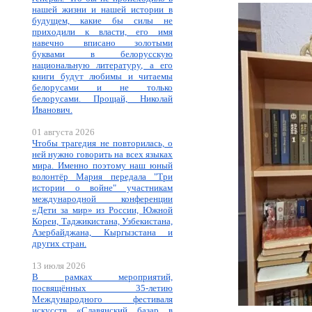
нашей жизни и нашей истории в
будущем, какие бы силы не
приходили к власти, его имя
навечно вписано золотыми
буквами в белорусскую
национальную литературу, а его
книги будут любимы и читаемы
белорусами и не только
белорусами. Прощай, Николай
Иванович.
01 августа 2026
Чтобы трагедия не повторилась, о
ней нужно говорить на всех языках
мира. Именно поэтому наш юный
волонтёр Мария передала "Три
истории о войне" участникам
международной конференции
«Дети за мир» из России, Южной
Кореи, Таджикистана, Узбекистана,
Азербайджана, Кыргызстана и
других стран.
13 июля 2026
В рамках мероприятий,
посвящённых 35-летию
Международного фестиваля
искусств «Славянский базар в