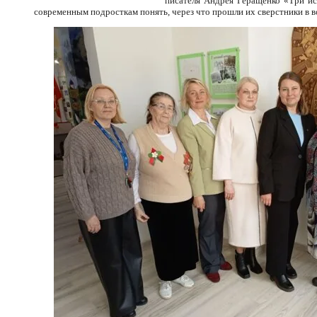
писателя Андрея Геращенко «Три ис
современным подросткам понять, через что прошли их сверстники в в