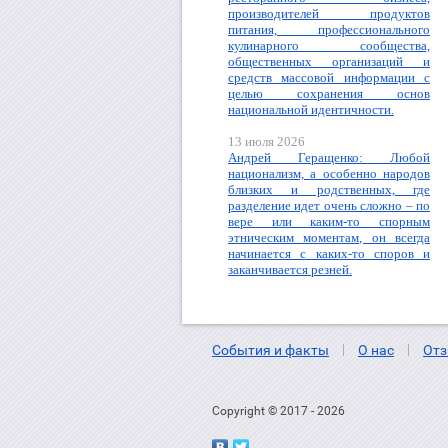
производителей продуктов
питания, профессионального
кулинарного сообщества,
общественных организаций и
средств массовой информации с
целью сохранения основ
национальной идентичности.
13 июля 2026
Андрей Геращенко: Любой
национализм, а особенно народов
близких и родственных, где
разделение идет очень сложно – по
вере или каким-то спорным
этническим моментам, он всегда
начинается с каких-то споров и
заканчивается резней.
События и факты
О нас
Отз
Copyright © 2017 - 2026