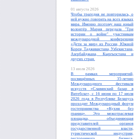
01 августа 2026
Чтобы трагедия не повторилась, о
ней нужно говорить на всех языках
мира. Именно поэтому наш юный
волонтёр Мария передала "Три
истории о войне" участникам
международной конференции
«Дети за мир» из России, Южной
Кореи, Таджикистана, Узбекистана,
Азербайджана, Кыргызстана и
других стран.
13 июля 2026
В рамках мероприятий,
посвящённых 35-летию
Международного фестиваля
искусств «Славянский базар в
Витебске», с 16 июня по 17 июля
2026 года в Республике Беларусь
проходит Международный форум
гостеприимства «Кухня без
границ». Это межотраслевая
площадка, объединяющая
представителей органов
государственной власти,
туристической индустрии,
ресторанного бизнеса,