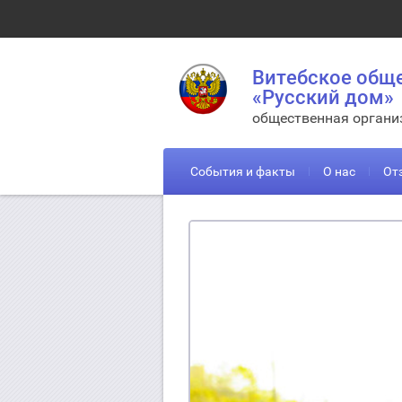
Витебское общ
«Русский дом»
общественная органи
События и факты
О нас
От