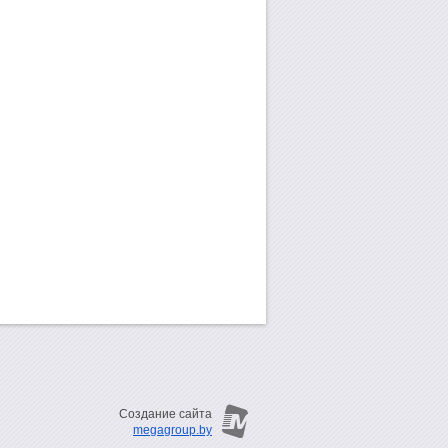
Создание сайта
megagroup.by