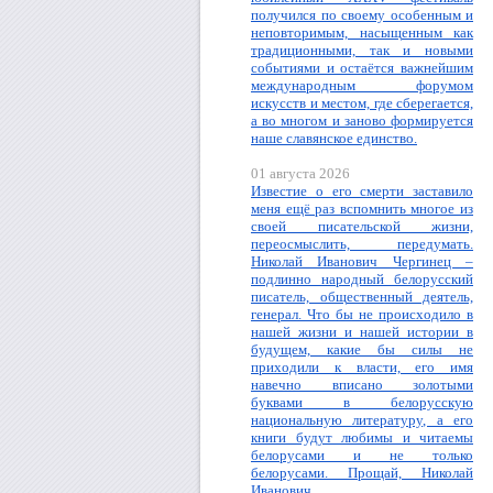
получился по своему особенным и
неповторимым, насыщенным как
традиционными, так и новыми
событиями и остаётся важнейшим
международным форумом
искусств и местом, где сберегается,
а во многом и заново формируется
наше славянское единство.
01 августа 2026
Известие о его смерти заставило
меня ещё раз вспомнить многое из
своей писательской жизни,
переосмыслить, передумать.
Николай Иванович Чергинец –
подлинно народный белорусский
писатель, общественный деятель,
генерал. Что бы не происходило в
нашей жизни и нашей истории в
будущем, какие бы силы не
приходили к власти, его имя
навечно вписано золотыми
буквами в белорусскую
национальную литературу, а его
книги будут любимы и читаемы
белорусами и не только
белорусами. Прощай, Николай
Иванович.