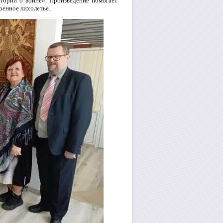
тории о войне». Произведение помогает
оенное лихолетье.