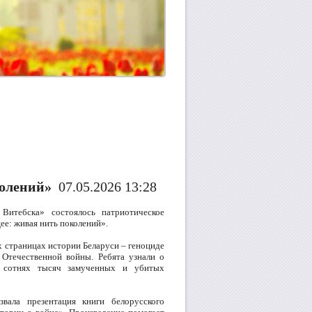
колений»
07.05.2026 13:28
тебска» состоялось патриотическое
ее: живая нить поколений».
х страницах истории Беларуси – геноциде
 Отечественной войны. Ребята узнали о
о сотнях тысяч замученных и убитых
вала презентация книги белорусского