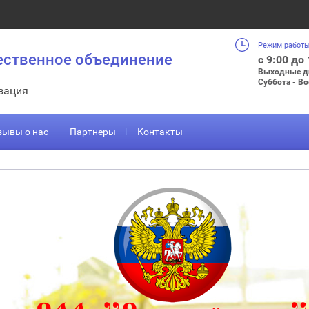
Режим работы
ественное объединение
с 9:00 до
Выходные д
Суббота - В
зация
зывы о нас
Партнеры
Контакты