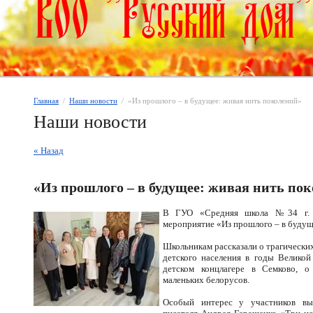
Главная
  /  
Наши новости
  /  «Из прошлого – в будущее: живая нить поколений»
Наши новости
« Назад
«Из прошлого – в будущее: живая нить по
В ГУО «Средняя школа №34 г. Ви
мероприятие «Из прошлого – в будущ
Школьникам рассказали о трагически
детского населения в годы Великой
детском концлагере в Семково, 
маленьких белорусов.
Особый интерес у участников выз