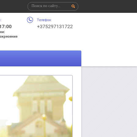
:
Телефон:
 17:00
+375297131722
ни:
оскресение