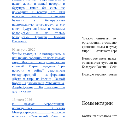
нашей жизни и нашей истории в
будущем, какие бы силы не
приходили к власти, его имя
навечно вписано золотыми
буквами в белорусскую
национальную литературу, а его
книги будут любимы и читаемы
белорусами и не только
белорусами. Прощай, Николай
"Важно понимать, что
Иванович.
организации в основно
единство языка и куль
01 августа 2026
мира", ― отмечает Гер
Чтобы трагедия не повторилась, о
ней нужно говорить на всех языках
Некоторое время назад
мира. Именно поэтому наш юный
те являются чуть ли н
волонтёр Мария передала "Три
Беларуси Россией. Сейч
истории о войне" участникам
Полную версию програм
международной конференции
«Дети за мир» из России, Южной
Кореи, Таджикистана, Узбекистана,
Азербайджана, Кыргызстана и
других стран.
13 июля 2026
Комментарии
В рамках мероприятий,
посвящённых 35-летию
Международного фестиваля
Комментариев пока нет
искусств «Славянский базар в