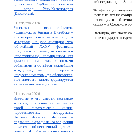
собеседник радио Sputn
добро вместе" @tvorim_dobro_uka
, город Усть-Каменогорск
"Конференция получил
(Казахстан).
несколько лет не соби
резолюция из 16 пунк
01 августа 2026
наших – и Союзного го
Рассказать о всех событиях
«Славянского базара в Витебске –
Очевидно, что после с
2026» просто невозможно в одном
наше государство сдела
материале, но уже очевидно, что
юбилейный XXXV фестиваль
получился по своему особенным и
неповторимым, насыщенным как
традиционными, так и новыми
событиями и остаётся важнейшим
международным форумом
искусств и местом, где сберегается,
а во многом и заново формируется
наше славянское единство.
01 августа 2026
Известие о его смерти заставило
меня ещё раз вспомнить многое из
своей писательской жизни,
переосмыслить, передумать.
Николай Иванович Чергинец –
подлинно народный белорусский
писатель, общественный деятель,
генерал. Что бы не происходило в