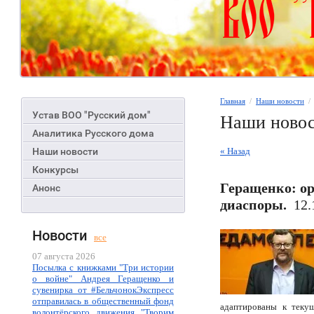
Главная
  /  
Наши новости
  
Устав ВОО "Русский дом"
Наши ново
Аналитика Русского дома
Наши новости
« Назад
Конкурсы
Геращенко: ор
Анонс
диаспоры.
12.1
Новости
все
07 августа 2026
Посылка с книжками "Три истории
о войне" Андрея Геращенко и
сувенирка от #БельчонокЭкспресс
отправилась в общественный фонд
адаптированы к теку
волонтёрского движения "Творим