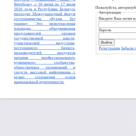
Витебске», с 16 июня по 17 июля
Пожалуйста, авторизуй
2026 года в Республике Беларусь
Авторизация
проходит Международный форум
Введите Ваш логин ил
гостеприимства «Кухня без
границ». Это межотраслевая
площадка, объединяющая
Пароль:
представителей органов
государственной власти,
туристической индустрии,
ресторанного бизнеса,
Регистрация
Забыли 
производителей продуктов
питания, профессионального
кулинарного сообщества,
общественных организаций и
средств массовой информации с
целью сохранения основ
национальной идентичности.