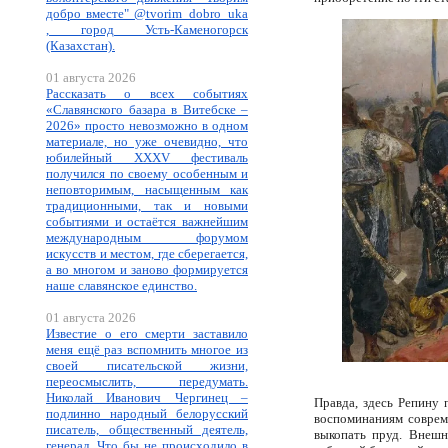
добро вместе" @tvorim_dobro_uka
, город Усть-Каменогорск
(Казахстан).
01 августа 2026
Рассказать о всех событиях
«Славянского базара в Витебске –
2026» просто невозможно в одном
материале, но уже очевидно, что
юбилейный XXXV фестиваль
получился по своему особенным и
неповторимым, насыщенным как
традиционными, так и новыми
событиями и остаётся важнейшим
международным форумом
искусств и местом, где сберегается,
а во многом и заново формируется
наше славянское единство.
01 августа 2026
Известие о его смерти заставило
меня ещё раз вспомнить многое из
своей писательской жизни,
переосмыслить, передумать.
Николай Иванович Чергинец –
Правда, здесь Репину 
подлинно народный белорусский
воспоминаниям соврем
писатель, общественный деятель,
выкопать пруд. Внешн
генерал. Что бы не происходило в