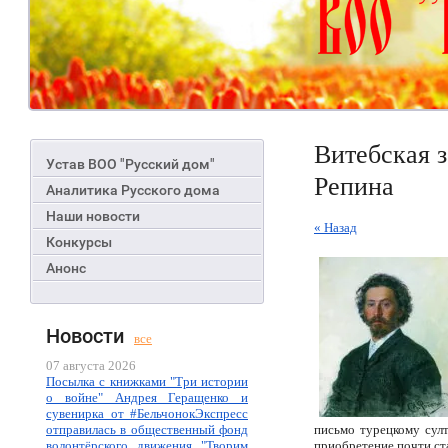
Витебская 
Устав ВОО "Русский дом"
Репина
Аналитика Русского дома
Наши новости
« Назад
Конкурсы
Анонс
Новости
все
07 августа 2026
Посылка с книжками "Три истории
о войне" Андрея Геращенко и
сувенирка от #БельчонокЭкспресс
отправилась в общественный фонд
письмо турецкому сул
волонтёрского движения "Творим
приобретение почти ста