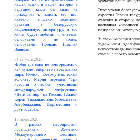
зубчатой башенкой, ут
нашей жизни и нашей истории в
будущем, какие бы силы не
Этот уголок белорусск
приходили к власти, его имя
окрестил "своим госуд
навечно вписано золотыми
отложив в сторону мол
буквами в белорусскую
восклицал живописец
национальную литературу, а его
позирования, которую 
книги будут любимы и читаемы
Знатоки живописи утве
белорусами и не только
художником Адольфом
белорусами. Прощай, Николай
искусствоведы называю
Иванович.
сумел не просто освоить
01 августа 2026
Чтобы трагедия не повторилась, о
ней нужно говорить на всех языках
мира. Именно поэтому наш юный
волонтёр Мария передала "Три
истории о войне" участникам
международной конференции
«Дети за мир» из России, Южной
Кореи, Таджикистана, Узбекистана,
Азербайджана, Кыргызстана и
других стран.
13 июля 2026
В рамках мероприятий,
посвящённых 35-летию
Международного фестиваля
искусств «Славянский базар в