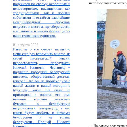
использовал этот матер
получился по своему особенным и
неповторимым, насыщенным как
традиционными, так и новыми
событиями и остаётся важнейшим
международным форумом
искусств и местом, где сберегается,
а во многом и заново формируется
наше славянское единство.
01 августа 2026
Известие о его смерти заставило
меня ещё раз вспомнить многое из
своей писательской жизни,
переосмыслить, передумать.
Николай Иванович Чергинец –
подлинно народный белорусский
писатель, общественный деятель,
генерал. Что бы не происходило в
нашей жизни и нашей истории в
будущем, какие бы силы не
приходили к власти, его имя
навечно вписано золотыми
буквами в белорусскую
национальную литературу, а его
книги будут любимы и читаемы
белорусами и не только
белорусами. Прощай, Николай
— На самом деле тема 
Иванович.