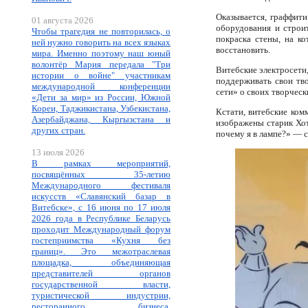
Оказывается, граффит
01 августа 2026
оборудования и строи
Чтобы трагедия не повторилась, о
покраска стены, на к
ней нужно говорить на всех языках
восстановить.
мира. Именно поэтому наш юный
волонтёр Мария передала "Три
Витебские электросети,
истории о войне" участникам
поддерживать свои тво
международной конференции
сети» о своих творческ
«Дети за мир» из России, Южной
Кореи, Таджикистана, Узбекистана,
Кстати, витебские ком
Азербайджана, Кыргызстана и
изображены старик Хот
других стран.
почему я в лампе?» — 
13 июля 2026
В рамках мероприятий,
посвящённых 35-летию
Международного фестиваля
искусств «Славянский базар в
Витебске», с 16 июня по 17 июля
2026 года в Республике Беларусь
проходит Международный форум
гостеприимства «Кухня без
границ». Это межотраслевая
площадка, объединяющая
представителей органов
государственной власти,
туристической индустрии,
ресторанного бизнеса,