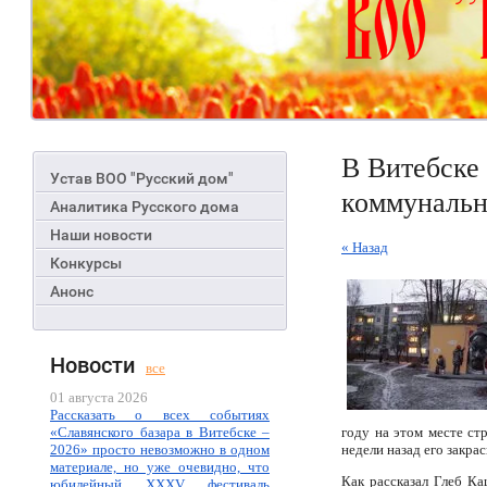
В Витебске
Устав ВОО "Русский дом"
коммуналь
Аналитика Русского дома
Наши новости
« Назад
Конкурсы
Анонс
Новости
все
01 августа 2026
Рассказать о всех событиях
«Славянского базара в Витебске –
году на этом месте ст
2026» просто невозможно в одном
недели назад его закрас
материале, но уже очевидно, что
Как рассказал Глеб Ка
юбилейный XXXV фестиваль