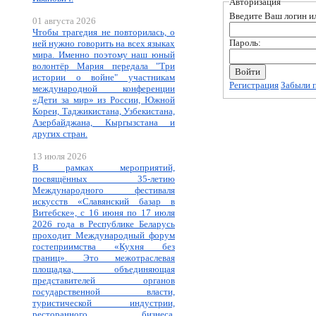
Авторизация
Введите Ваш логин ил
01 августа 2026
Чтобы трагедия не повторилась, о
Пароль:
ней нужно говорить на всех языках
мира. Именно поэтому наш юный
волонтёр Мария передала "Три
истории о войне" участникам
Регистрация
Забыли 
международной конференции
«Дети за мир» из России, Южной
Кореи, Таджикистана, Узбекистана,
Азербайджана, Кыргызстана и
других стран.
13 июля 2026
В рамках мероприятий,
посвящённых 35-летию
Международного фестиваля
искусств «Славянский базар в
Витебске», с 16 июня по 17 июля
2026 года в Республике Беларусь
проходит Международный форум
гостеприимства «Кухня без
границ». Это межотраслевая
площадка, объединяющая
представителей органов
государственной власти,
туристической индустрии,
ресторанного бизнеса,