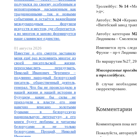
получился по своему особенным и
Троллейбус:
№ 14
«Мик
неповторимым, насыщенным как
з-д»;
традиционными, так и новыми
событиями и остаётся важнейшим
Автобус:
№24
«Керамзи
международным форумом
«Витебский завод трак
искусств и местом, где сберегается,
а во многом и заново формируется
Автобус категории
М
наше славянское единство.
Людникова – Смоленский
Изменяется путь след
01 августа 2026
Фрунзе – пр-т Люднико
Известие о его смерти заставило
меня ещё раз вспомнить многое из
По маршрутам №27, 29 
своей писательской жизни,
переосмыслить, передумать.
Многоразовые проездн
Николай Иванович Чергинец –
и троллейбусах.
подлинно народный белорусский
писатель, общественный деятель,
В случае необходимо
генерал. Что бы не происходило в
скорректировано.
нашей жизни и нашей истории в
будущем, какие бы силы не
приходили к власти, его имя
навечно вписано золотыми
Комментарии
буквами в белорусскую
национальную литературу, а его
книги будут любимы и читаемы
Комментариев пока нет
белорусами и не только
белорусами. Прощай, Николай
Пожалуйста, авторизуй
Иванович.