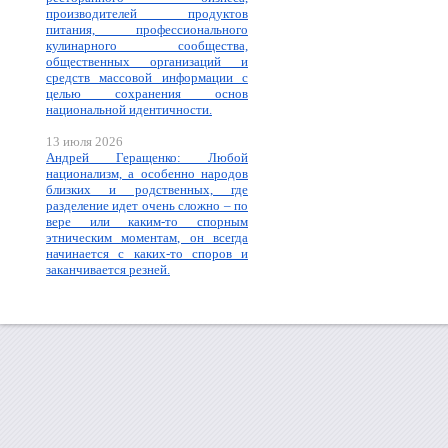
производителей продуктов
питания, профессионального
кулинарного сообщества,
общественных организаций и
средств массовой информации с
целью сохранения основ
национальной идентичности.
13 июля 2026
Андрей Геращенко: Любой
национализм, а особенно народов
близких и родственных, где
разделение идет очень сложно – по
вере или каким-то спорным
этническим моментам, он всегда
начинается с каких-то споров и
заканчивается резней.