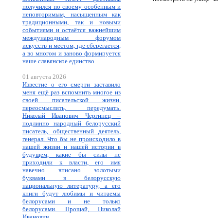
получился по своему особенным и
неповторимым, насыщенным как
традиционными, так и новыми
событиями и остаётся важнейшим
международным форумом
искусств и местом, где сберегается,
а во многом и заново формируется
наше славянское единство.
01 августа 2026
Известие о его смерти заставило
меня ещё раз вспомнить многое из
своей писательской жизни,
переосмыслить, передумать.
Николай Иванович Чергинец –
подлинно народный белорусский
писатель, общественный деятель,
генерал. Что бы не происходило в
нашей жизни и нашей истории в
будущем, какие бы силы не
приходили к власти, его имя
навечно вписано золотыми
буквами в белорусскую
национальную литературу, а его
книги будут любимы и читаемы
белорусами и не только
белорусами. Прощай, Николай
Иванович.