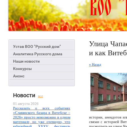
Улица Чапа
Устав ВОО "Русский дом"
и как Витеб
Аналитика Русского дома
Наши новости
« Назад
Конкурсы
Анонс
Новости
все
01 августа 2026
Рассказать о всех событиях
«Славянского базара в Витебске –
2026» просто невозможно в одном
истории, анекдотов и
материале, но уже очевидно, что
связан с историей Вит
юбилейный XXXV фестиваль
посмотреть на улице Ч