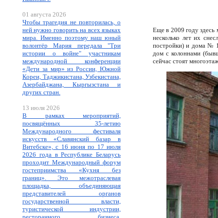
01 августа 2026
Чтобы трагедия не повторилась, о
ней нужно говорить на всех языках
Еще в 2009 году здесь
мира. Именно поэтому наш юный
несколько лет их снес
волонтёр Мария передала "Три
постройки) и дома № 1
истории о войне" участникам
дом с колоннами (быв
международной конференции
сейчас стоят многоэта
«Дети за мир» из России, Южной
Кореи, Таджикистана, Узбекистана,
Азербайджана, Кыргызстана и
других стран.
13 июля 2026
В рамках мероприятий,
посвящённых 35-летию
Международного фестиваля
искусств «Славянский базар в
Витебске», с 16 июня по 17 июля
2026 года в Республике Беларусь
проходит Международный форум
гостеприимства «Кухня без
границ». Это межотраслевая
площадка, объединяющая
представителей органов
государственной власти,
туристической индустрии,
ресторанного бизнеса,