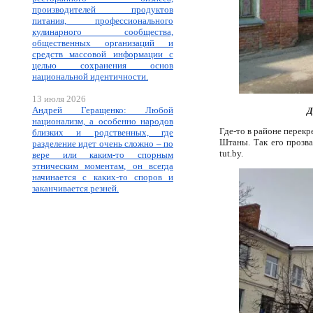
производителей продуктов
питания, профессионального
кулинарного сообщества,
общественных организаций и
средств массовой информации с
целью сохранения основ
национальной идентичности.
13 июля 2026
Андрей Геращенко: Любой
Д
национализм, а особенно народов
Где-то в районе перекр
близких и родственных, где
Штаны. Так его прозва
разделение идет очень сложно – по
tut.by.
вере или каким-то спорным
этническим моментам, он всегда
начинается с каких-то споров и
заканчивается резней.