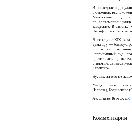
В последние годы ули
рюмочной, расположенно
Можно даже предположи
по современной улице
заведение. В заметке
Никифоровского, в кот
В середине XIX века 
трактиру — благоустро
орнаментировки занов
непривычный вид: поя
достигалась: развес
становилось здесь нес
«трактир».
Ну, как, ничего не нап
Улицу Чапаева также м
Чапаева), Богушевске (
Анастасия Вереск,
ВК
Комментарии