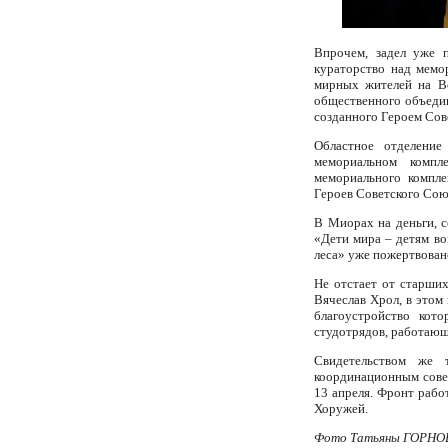
Впрочем, задел уже п
кураторство над мемо
мирных жителей на Во
общественного объеди
созданного Героем Со
Областное отделени
мемориальном компл
мемориального компле
Героев Советского Сою
В Миорах на деньги, с
«Дети мира – детям во
леса» уже пожертвовано
Не отстает от старши
Вячеслав Хрол, в этом
благоустройство кот
студотрядов, работающи
Свидетельством же 
координационным сове
13 апреля. Фронт рабо
Хоружей.
Фото Татьяны ГОРНОВО