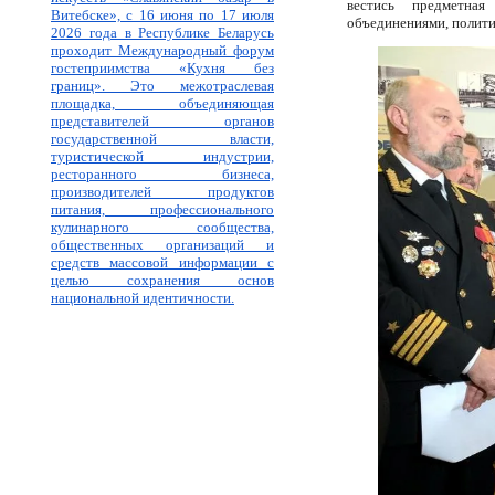
вестись предметная
Витебске», с 16 июня по 17 июля
объединениями, полити
2026 года в Республике Беларусь
проходит Международный форум
гостеприимства «Кухня без
границ». Это межотраслевая
площадка, объединяющая
представителей органов
государственной власти,
туристической индустрии,
ресторанного бизнеса,
производителей продуктов
питания, профессионального
кулинарного сообщества,
общественных организаций и
средств массовой информации с
целью сохранения основ
национальной идентичности.