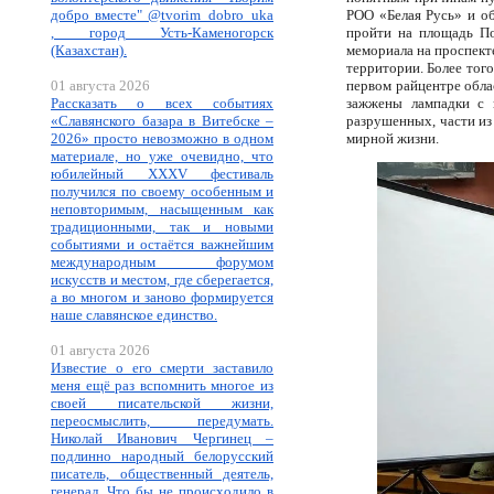
добро вместе" @tvorim_dobro_uka
РОО «Белая Русь» и об
, город Усть-Каменогорск
пройти на площадь По
(Казахстан).
мемориала на проспект
территории. Более того
01 августа 2026
первом райцентре обла
Рассказать о всех событиях
зажжены лампадки с 
«Славянского базара в Витебске –
разрушенных, части из
2026» просто невозможно в одном
мирной жизни.
материале, но уже очевидно, что
юбилейный XXXV фестиваль
получился по своему особенным и
неповторимым, насыщенным как
традиционными, так и новыми
событиями и остаётся важнейшим
международным форумом
искусств и местом, где сберегается,
а во многом и заново формируется
наше славянское единство.
01 августа 2026
Известие о его смерти заставило
меня ещё раз вспомнить многое из
своей писательской жизни,
переосмыслить, передумать.
Николай Иванович Чергинец –
подлинно народный белорусский
писатель, общественный деятель,
генерал. Что бы не происходило в