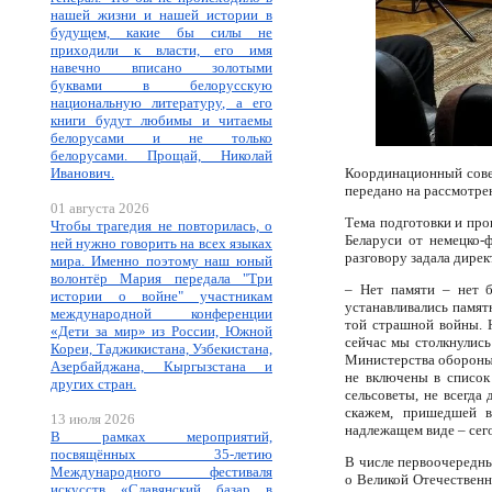
нашей жизни и нашей истории в
будущем, какие бы силы не
приходили к власти, его имя
навечно вписано золотыми
буквами в белорусскую
национальную литературу, а его
книги будут любимы и читаемы
белорусами и не только
белорусами. Прощай, Николай
Иванович.
Координационный совет
передано на рассмотре
01 августа 2026
Тема подготовки и пр
Чтобы трагедия не повторилась, о
Беларуси от немецко-
ней нужно говорить на всех языках
разговору задала дире
мира. Именно поэтому наш юный
волонтёр Мария передала "Три
– Нет памяти – нет б
истории о войне" участникам
устанавливались памят
международной конференции
той страшной войны. 
«Дети за мир» из России, Южной
сейчас мы столкнулись
Кореи, Таджикистана, Узбекистана,
Министерства обороны 
Азербайджана, Кыргызстана и
не включены в список
других стран.
сельсоветы, не всегда
скажем, пришедшей в
13 июля 2026
надлежащем виде – сего
В рамках мероприятий,
посвящённых 35-летию
В числе первоочередны
Международного фестиваля
о Великой Отечественн
искусств «Славянский базар в