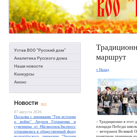
Традиционн
Устав ВОО "Русский дом"
маршрут
Аналитика Русского дома
Наши новости
« Назад
Конкурсы
Анонс
Новости
все
07 августа 2026
Посылка с книжками "Три истории
о войне" Андрея Геращенко и
– Традиционно в этот 
сувенирка от #БельчонокЭкспресс
площади Победы школьн
отправилась в общественный фонд
– ветеранов Великой 
волонтёрского движения "Творим
понятным причинам ну