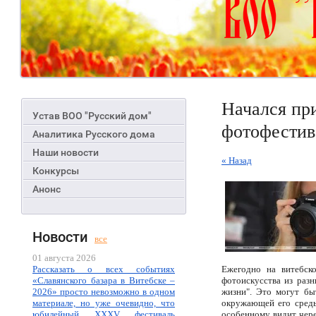
Начался пр
Устав ВОО "Русский дом"
фотофестив
Аналитика Русского дома
Наши новости
« Назад
Конкурсы
Анонс
Новости
все
01 августа 2026
Рассказать о всех событиях
Ежегодно на витебск
«Славянского базара в Витебске –
фотоискусства из разн
2026» просто невозможно в одном
жизни". Это могут бы
материале, но уже очевидно, что
окружающей его среды.
юбилейный XXXV фестиваль
особенному видит чере