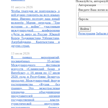
Пожалуйста, авторизуй
Авторизация
01 августа 2026
Введите Ваш логин ил
Чтобы трагедия не повторилась, о
ней нужно говорить на всех языках
мира. Именно поэтому наш юный
Пароль:
волонтёр Мария передала "Три
истории о войне" участникам
международной конференции
Регистрация
Забыли 
«Дети за мир» из России, Южной
Кореи, Таджикистана, Узбекистана,
Азербайджана, Кыргызстана и
других стран.
13 июля 2026
В рамках мероприятий,
посвящённых 35-летию
Международного фестиваля
искусств «Славянский базар в
Витебске», с 16 июня по 17 июля
2026 года в Республике Беларусь
проходит Международный форум
гостеприимства «Кухня без
границ». Это межотраслевая
площадка, объединяющая
представителей органов
государственной власти,
туристической индустрии,
ресторанного бизнеса,