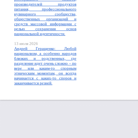
производителей продуктов
питания, профессионального
кулинарного сообщества,
общественных организаций и
средств массовой информации с
целью сохранения основ
национальной идентичности.
13 июля 2026
Андрей Геращенко: Любой
национализм, а особенно народов
близких и родственных, где
разделение идет очень сложно – по
вере или каким-то спорным
этническим моментам, он всегда
начинается с каких-то споров и
заканчивается резней.