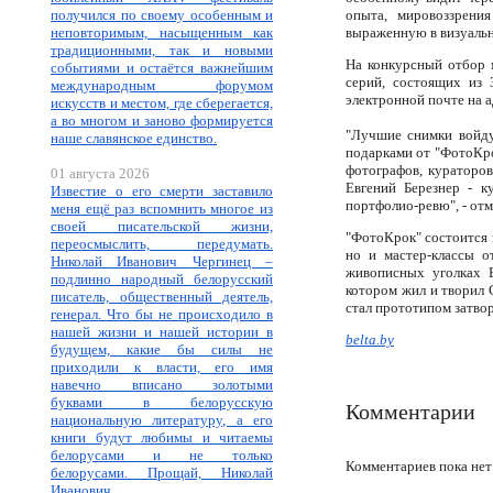
получился по своему особенным и
опыта, мировоззрени
неповторимым, насыщенным как
выраженную в визуальн
традиционными, так и новыми
На конкурсный отбор 
событиями и остаётся важнейшим
серий, состоящих из 
международным форумом
электронной почте на ад
искусств и местом, где сберегается,
а во многом и заново формируется
"Лучшие снимки войду
наше славянское единство.
подарками от "ФотоКро
фотографов, кураторов
01 августа 2026
Евгений Березнер - к
Известие о его смерти заставило
портфолио-ревю", - отм
меня ещё раз вспомнить многое из
своей писательской жизни,
"ФотоКрок" состоится 
переосмыслить, передумать.
но и мастер-классы о
Николай Иванович Чергинец –
живописных уголках В
подлинно народный белорусский
котором жил и творил 
писатель, общественный деятель,
стал прототипом затво
генерал. Что бы не происходило в
нашей жизни и нашей истории в
belta.by
будущем, какие бы силы не
приходили к власти, его имя
навечно вписано золотыми
буквами в белорусскую
Комментарии
национальную литературу, а его
книги будут любимы и читаемы
белорусами и не только
Комментариев пока нет
белорусами. Прощай, Николай
Иванович.