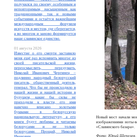
получился по своему особенным и
неповторимым, насыщенным как
традиционными, так и новыми
событиями и остаётся важнейшим
международным форумом
искусств и местом, где сберегается,
а во многом и заново формируется
наше славянское единство.
01 августа 2026
Известие о его смерти заставило
меня ещё раз вспомнить многое из
своей писательской жизни,
переосмыслить, передумать.
Николай Иванович Чергинец –
подлинно народный белорусский
писатель, общественный деятель,
генерал. Что бы не происходило в
нашей жизни и нашей истории в
будущем, какие бы силы не
приходили к власти, его имя
навечно вписано золотыми
буквами в белорусскую
национальную литературу, а его
Новый мост начали мон
книги будут любимы и читаемы
изображениями ноты-ва
белорусами и не только
«Славянского базара».
белорусами. Прощай, Николай
Фото: Юрий Шепелев,
Иванович.