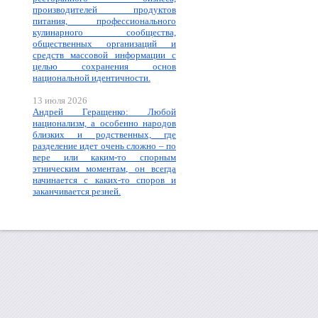
производителей продуктов
питания, профессионального
кулинарного сообщества,
общественных организаций и
средств массовой информации с
целью сохранения основ
национальной идентичности.
13 июля 2026
Андрей Геращенко: Любой
национализм, а особенно народов
близких и родственных, где
разделение идет очень сложно – по
вере или каким-то спорным
этническим моментам, он всегда
начинается с каких-то споров и
заканчивается резней.