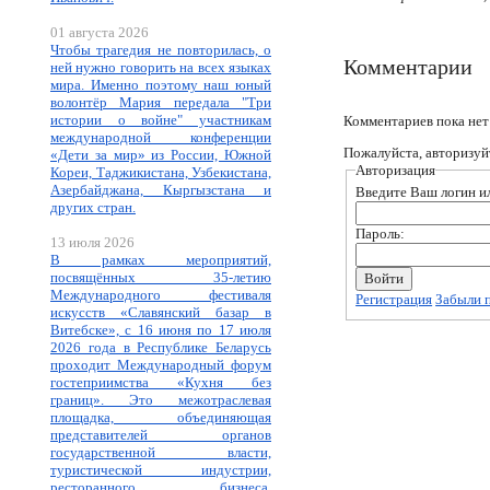
01 августа 2026
Чтобы трагедия не повторилась, о
Комментарии
ней нужно говорить на всех языках
мира. Именно поэтому наш юный
волонтёр Мария передала "Три
истории о войне" участникам
Комментариев пока нет
международной конференции
Пожалуйста, авторизуй
«Дети за мир» из России, Южной
Авторизация
Кореи, Таджикистана, Узбекистана,
Азербайджана, Кыргызстана и
Введите Ваш логин ил
других стран.
Пароль:
13 июля 2026
В рамках мероприятий,
посвящённых 35-летию
Международного фестиваля
Регистрация
Забыли 
искусств «Славянский базар в
Витебске», с 16 июня по 17 июля
2026 года в Республике Беларусь
проходит Международный форум
гостеприимства «Кухня без
границ». Это межотраслевая
площадка, объединяющая
представителей органов
государственной власти,
туристической индустрии,
ресторанного бизнеса,