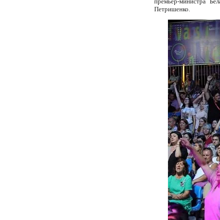
премьер-министра Бел
Петришенко.