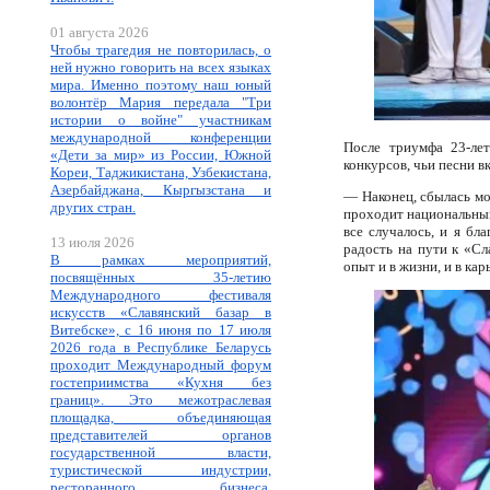
01 августа 2026
Чтобы трагедия не повторилась, о
ней нужно говорить на всех языках
мира. Именно поэтому наш юный
волонтёр Мария передала "Три
истории о войне" участникам
международной конференции
После триумфа 23-лет
«Дети за мир» из России, Южной
конкурсов, чьи песни в
Кореи, Таджикистана, Узбекистана,
Азербайджана, Кыргызстана и
— Наконец, сбылась мо
других стран.
проходит национальный 
все случалось, и я бл
13 июля 2026
радость на пути к «Сл
В рамках мероприятий,
опыт и в жизни, и в кар
посвящённых 35-летию
Международного фестиваля
искусств «Славянский базар в
Витебске», с 16 июня по 17 июля
2026 года в Республике Беларусь
проходит Международный форум
гостеприимства «Кухня без
границ». Это межотраслевая
площадка, объединяющая
представителей органов
государственной власти,
туристической индустрии,
ресторанного бизнеса,