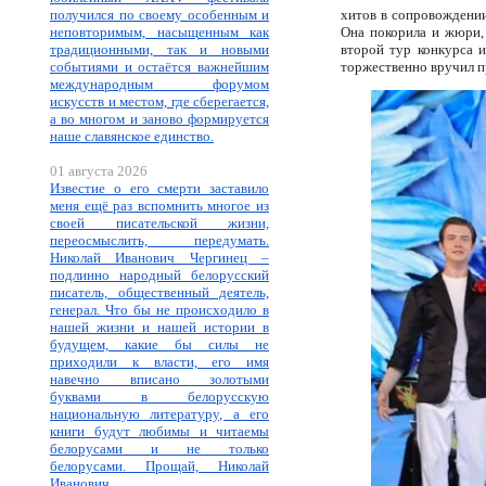
получился по своему особенным и
хитов в сопровождении
неповторимым, насыщенным как
Она покорила и жюри, 
традиционными, так и новыми
второй тур конкурса и
событиями и остаётся важнейшим
торжественно вручил 
международным форумом
искусств и местом, где сберегается,
а во многом и заново формируется
наше славянское единство.
01 августа 2026
Известие о его смерти заставило
меня ещё раз вспомнить многое из
своей писательской жизни,
переосмыслить, передумать.
Николай Иванович Чергинец –
подлинно народный белорусский
писатель, общественный деятель,
генерал. Что бы не происходило в
нашей жизни и нашей истории в
будущем, какие бы силы не
приходили к власти, его имя
навечно вписано золотыми
буквами в белорусскую
национальную литературу, а его
книги будут любимы и читаемы
белорусами и не только
белорусами. Прощай, Николай
Иванович.