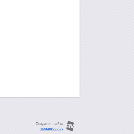
Создание сайта
megagroup.by