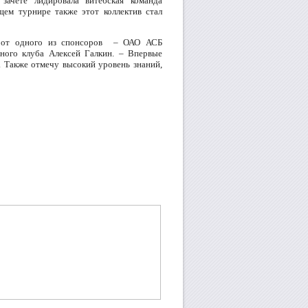
зачете лидировала витебская команда
ем турнире также этот коллектив стал
ы от одного из спонсоров – ОАО АСБ
ьного клуба Алексей Галкин. – Впервые
 Также отмечу высокий уровень знаний,