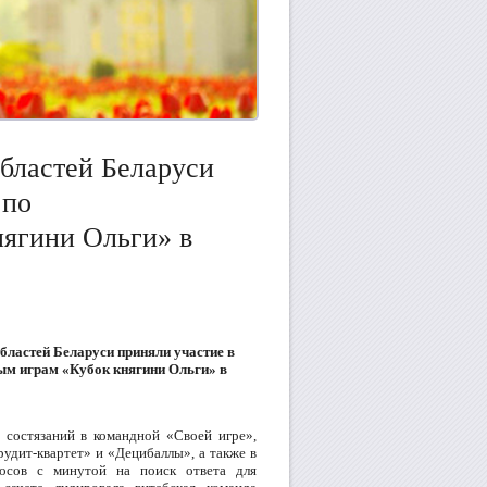
областей Беларуси
 по
нягини Ольги» в
областей Беларуси приняли участие в
ым играм «Кубок княгини Ольги» в
 состязаний в командной «Своей игре»,
удит-квартет» и «Децибаллы», а также в
осов с минутой на поиск ответа для