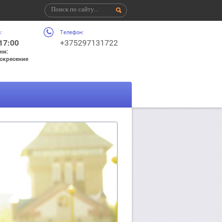
:
Телефон:
 17:00
+375297131722
ни:
оскресение