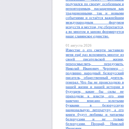
получился по своему особенным и
неповторимым, насыщенным как
традиционными, так и новыми
событиями и остаётся важнейшим
международным форумом
искусств и местом, где сберегается,
а во многом и заново формируется
наше славянское единство.
01 августа 2026
Известие о его смерти заставило
меня ещё раз вспомнить многое из
своей писательской жизни,
переосмыслить, передумать.
Николай Иванович Чергинец –
подлинно народный белорусский
писатель, общественный деятель,
генерал. Что бы не происходило в
нашей жизни и нашей истории в
будущем, какие бы силы не
приходили к власти, его имя
навечно вписано золотыми
буквами в белорусскую
национальную литературу, а его
книги будут любимы и читаемы
белорусами и не только
белорусами. Прощай, Николай
Иванович.