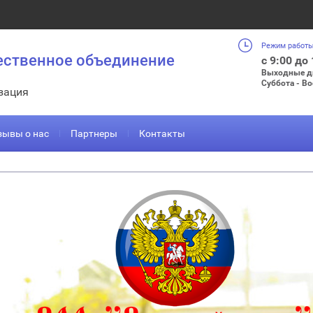
Режим работы
ественное объединение
с 9:00 до
Выходные д
Суббота - В
зация
зывы о нас
Партнеры
Контакты