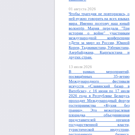
01 августа 2026
Чтобы трагедия не повторилась, о
ней нужно говорить на всех языках
мира. Именно поэтому наш юный
волонтёр Мария передала "Три
истории о войне" участникам
международной конференции
«Дети за мир» из России, Южной
Кореи, Таджикистана, Узбекистана,
Азербайджана, Кыргызстана и
других стран.
13 июля 2026
В рамках мероприятий,
посвящённых 35-летию
Международного фестиваля
искусств «Славянский базар в
Витебске», с 16 июня по 17 июля
2026 года в Республике Беларусь
проходит Международный форум
гостеприимства «Кухня без
границ». Это межотраслевая
площадка, объединяющая
представителей органов
государственной власти,
туристической индустрии,
ресторанного бизнеса,