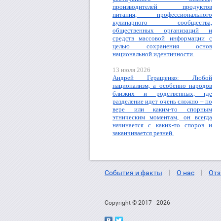
производителей продуктов
питания, профессионального
кулинарного сообщества,
общественных организаций и
средств массовой информации с
целью сохранения основ
национальной идентичности.
13 июля 2026
Андрей Геращенко: Любой
национализм, а особенно народов
близких и родственных, где
разделение идет очень сложно – по
вере или каким-то спорным
этническим моментам, он всегда
начинается с каких-то споров и
заканчивается резней.
События и факты
О нас
Отз
Copyright © 2017 - 2026