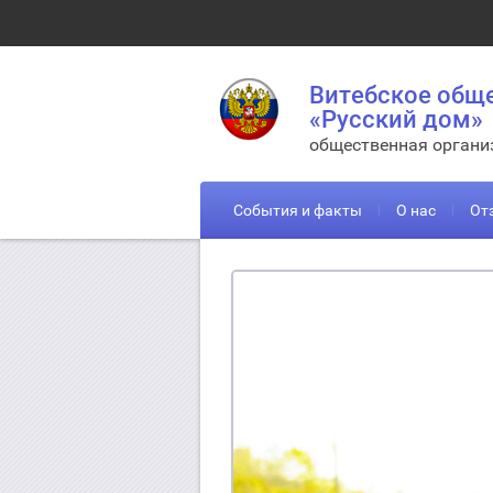
Витебское общ
«Русский дом»
общественная органи
События и факты
О нас
От