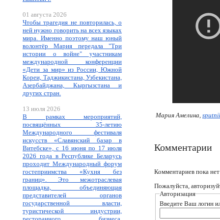
01 августа 2026
Чтобы трагедия не повторилась, о
ней нужно говорить на всех языках
мира. Именно поэтому наш юный
волонтёр Мария передала "Три
истории о войне" участникам
международной конференции
«Дети за мир» из России, Южной
Кореи, Таджикистана, Узбекистана,
Азербайджана, Кыргызстана и
других стран.
13 июля 2026
Мария Амелина,
sputni
В рамках мероприятий,
посвящённых 35-летию
Международного фестиваля
искусств «Славянский базар в
Комментарии
Витебске», с 16 июня по 17 июля
2026 года в Республике Беларусь
проходит Международный форум
Комментариев пока нет
гостеприимства «Кухня без
границ». Это межотраслевая
Пожалуйста, авторизуй
площадка, объединяющая
Авторизация
представителей органов
государственной власти,
Введите Ваш логин ил
туристической индустрии,
ресторанного бизнеса,