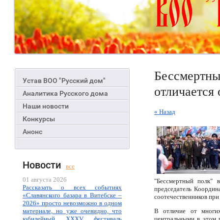
Бессмертны
Устав ВОО "Русский дом"
отличается 
Аналитика Русского дома
Наши новости
« Назад
Конкурсы
Анонс
Новости
все
01 августа 2026
"Бессмертный полк" в
Рассказать о всех событиях
председатель Координ
«Славянского базара в Витебске –
соотечественников при
2026» просто невозможно в одном
материале, но уже очевидно, что
В отличие от многих
юбилейный XXXV фестиваль
центральными в этом 