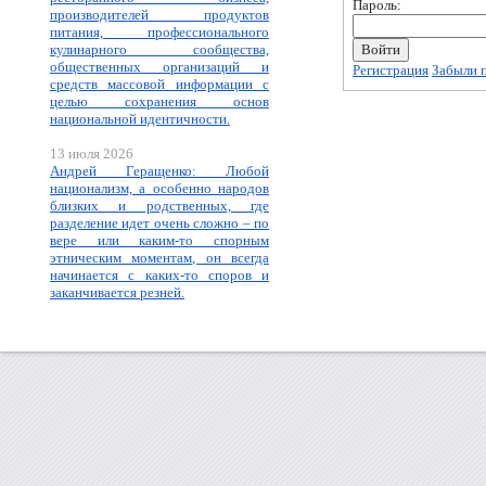
Пароль:
производителей продуктов
питания, профессионального
кулинарного сообщества,
общественных организаций и
Регистрация
Забыли 
средств массовой информации с
целью сохранения основ
национальной идентичности.
13 июля 2026
Андрей Геращенко: Любой
национализм, а особенно народов
близких и родственных, где
разделение идет очень сложно – по
вере или каким-то спорным
этническим моментам, он всегда
начинается с каких-то споров и
заканчивается резней.