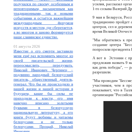
получился по своему особенным и
усилия, рассказал орг
неповторимым, насыщенным как
1-го созыва Валерий Др
традиционными, так и новыми
9 мая в Беларуси, Рос
событиями и остаётся важнейшим
традиционно пройдет а
международным форумом
центров, сел и дереве
искусств и местом, где сберегается,
время Великой Отечест
а во многом и заново формируется
наше славянское единство.
"Мы обратились к пре
создание центра "Бес
01 августа 2026
попросили президента 
Известие о его смерти заставило
меня ещё раз вспомнить многое из
А вот в Эстонии с пр
своей писательской жизни,
предложив назвать 9 м
переосмыслить, передумать.
как день победы", — р
Николай Иванович Чергинец –
разрешили.
подлинно народный белорусский
писатель, общественный деятель,
"Мы проводим "Бессмер
генерал. Что бы не происходило в
участников, чем в пр
нашей жизни и нашей истории в
показывает, что в Тал
будущем, какие бы силы не
организации "Российск
приходили к власти, его имя
навечно вписано золотыми
буквами в белорусскую
национальную литературу, а его
книги будут любимы и читаемы
белорусами и не только
белорусами. Прощай, Николай
Иванович.