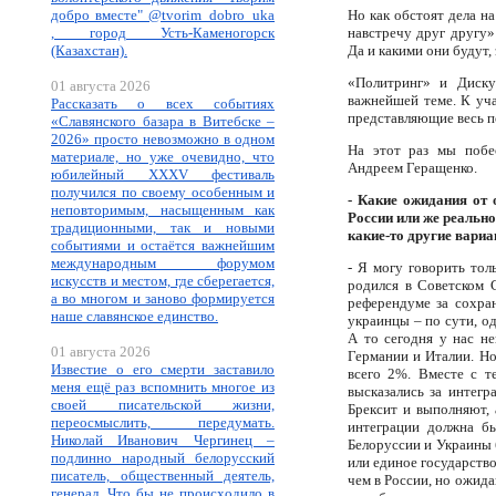
добро вместе" @tvorim_dobro_uka
Но как обстоят дела н
, город Усть-Каменогорск
навстречу друг другу»
(Казахстан).
Да и какими они будут,
«Политринг» и Диску
01 августа 2026
важнейшей теме. К уч
Рассказать о всех событиях
представляющие весь п
«Славянского базара в Витебске –
2026» просто невозможно в одном
На этот раз мы побе
материале, но уже очевидно, что
Андреем Геращенко.
юбилейный XXXV фестиваль
получился по своему особенным и
- Какие ожидания от
неповторимым, насыщенным как
России или же реально
традиционными, так и новыми
какие-то другие вари
событиями и остаётся важнейшим
международным форумом
- Я могу говорить тол
искусств и местом, где сберегается,
родился в Советском 
а во многом и заново формируется
референдуме за сохра
наше славянское единство.
украинцы – по сути, од
А то сегодня у нас н
01 августа 2026
Германии и Италии. Но
Известие о его смерти заставило
всего 2%. Вместе с т
меня ещё раз вспомнить многое из
высказались за интег
своей писательской жизни,
Брексит и выполняют, 
переосмыслить, передумать.
интеграции должна бы
Николай Иванович Чергинец –
Белоруссии и Украины 
подлинно народный белорусский
или единое государств
писатель, общественный деятель,
чем в России, но ожида
генерал. Что бы не происходило в