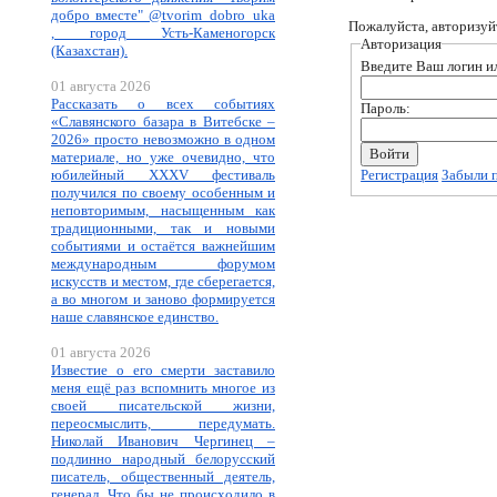
добро вместе" @tvorim_dobro_uka
Пожалуйста, авторизуй
, город Усть-Каменогорск
Авторизация
(Казахстан).
Введите Ваш логин ил
01 августа 2026
Рассказать о всех событиях
Пароль:
«Славянского базара в Витебске –
2026» просто невозможно в одном
материале, но уже очевидно, что
юбилейный XXXV фестиваль
Регистрация
Забыли 
получился по своему особенным и
неповторимым, насыщенным как
традиционными, так и новыми
событиями и остаётся важнейшим
международным форумом
искусств и местом, где сберегается,
а во многом и заново формируется
наше славянское единство.
01 августа 2026
Известие о его смерти заставило
меня ещё раз вспомнить многое из
своей писательской жизни,
переосмыслить, передумать.
Николай Иванович Чергинец –
подлинно народный белорусский
писатель, общественный деятель,
генерал. Что бы не происходило в