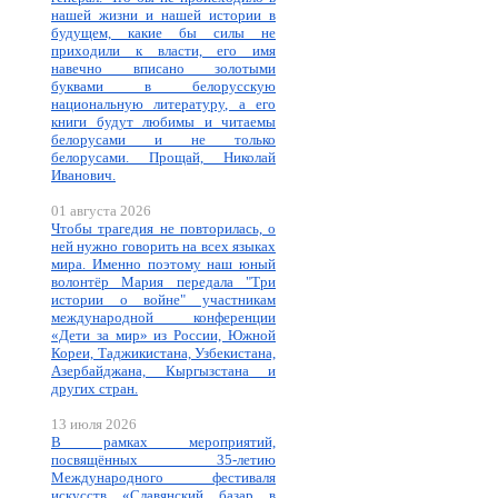
нашей жизни и нашей истории в
будущем, какие бы силы не
приходили к власти, его имя
навечно вписано золотыми
буквами в белорусскую
национальную литературу, а его
книги будут любимы и читаемы
белорусами и не только
белорусами. Прощай, Николай
Иванович.
01 августа 2026
Чтобы трагедия не повторилась, о
ней нужно говорить на всех языках
мира. Именно поэтому наш юный
волонтёр Мария передала "Три
истории о войне" участникам
международной конференции
«Дети за мир» из России, Южной
Кореи, Таджикистана, Узбекистана,
Азербайджана, Кыргызстана и
других стран.
13 июля 2026
В рамках мероприятий,
посвящённых 35-летию
Международного фестиваля
искусств «Славянский базар в