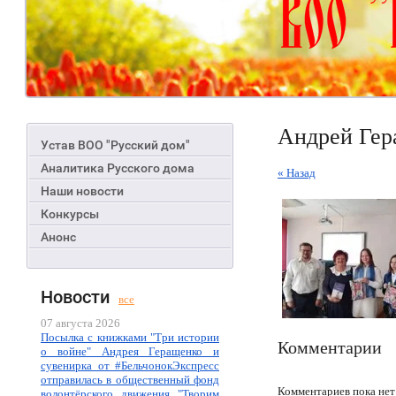
Андрей Гер
Устав ВОО "Русский дом"
Аналитика Русского дома
« Назад
Наши новости
Конкурсы
Анонс
Новости
все
07 августа 2026
Посылка с книжками "Три истории
Комментарии
о войне" Андрея Геращенко и
сувенирка от #БельчонокЭкспресс
отправилась в общественный фонд
Комментариев пока нет
волонтёрского движения "Творим