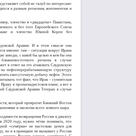
редставляет собой не «клуб по интересам»
щихся к разным регионам, континентам и
имер, членство в «двадцатке» Пакистана,
ленного и без того Европейского Союза
также и членство Южной Кореи без
удовской Аравии. И в этом смысле она
ится именно там – ситуация вокруг Ирана
е заводы, с какой бы целью и кем бы она
 ближневосточного региона в случае
ет в ответ на это атаковать Саудовскую
к на нефтеперерабатывающую структуру
кратить ежесуточную добычу нефти. Этого
итывать тот факт, что Ирак – суннитская
Ираку в пропагандистском плане, а вот в
ой Саудовской Аравии Тегеран в случае
ости, который превратит Ближний Восток
номике и экологии всего земного шара.
одимости возвращения России к диалогу
 2020 году, нужно чётко понимать, что
адной «семёрки» не настолько ценен для
у, но и в принципе не вызывает у России
ь жизни» Россию членов «семёрки»). С