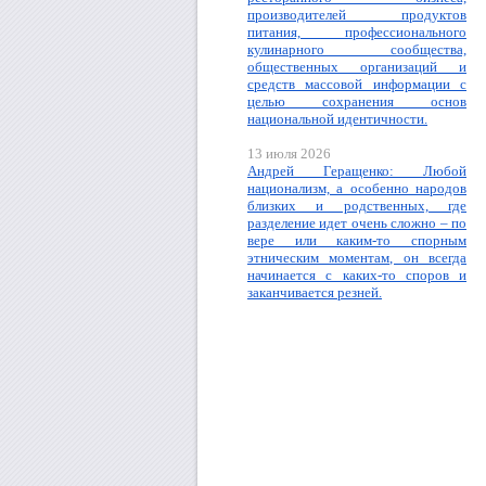
производителей продуктов
питания, профессионального
кулинарного сообщества,
общественных организаций и
средств массовой информации с
целью сохранения основ
национальной идентичности.
13 июля 2026
Андрей Геращенко: Любой
национализм, а особенно народов
близких и родственных, где
разделение идет очень сложно – по
вере или каким-то спорным
этническим моментам, он всегда
начинается с каких-то споров и
заканчивается резней.