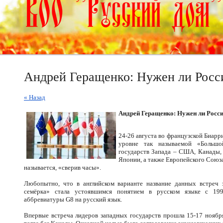
Андрей Геращенко: Нужен ли Росс
« Назад
Андрей Геращенко: Нужен ли Росс
24-26 августа во французской Биар
уровне так называемой «Больш
государств Запада – США, Канады,
Японии, а также Европейского Союз
называется, «сверив часы».
Любопытно, что в английском варианте название данных встреч з
семёрка» стала устоявшимся понятием в русском языке с 199
аббревиатуры G8 на русский язык.
Впервые встреча лидеров западных государств прошла 15-17 ноябр