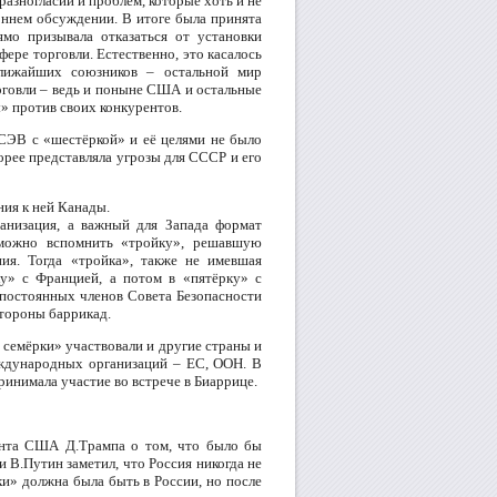
азногласий и проблем, которые хоть и не
оннем обсуждении. В итоге была принята
мо призывала отказаться от установки
ре торговли. Естественно, это касалось
лижайших союзников – остальной мир
орговли – ведь и поныне США и остальные
ы» против своих конкурентов.
СЭВ с «шестёркой» и её целями не было
корее представляла угрозы для СССР и его
ния к ней Канады.
анизация, а важный для Запада формат
 можно вспомнить «тройку», решавшую
я. Тогда «тройка», также не имевшая
ку» с Францией, а потом в «пятёрку» с
 постоянных членов Совета Безопасности
тороны баррикад.
 семёрки» участвовали и другие страны и
еждународных организаций – ЕС, ООН. В
ринимала участие во встрече в Биаррице.
ента США Д.Трампа о том, что было бы
 В.Путин заметил, что Россия никогда не
ки» должна была быть в России, но после