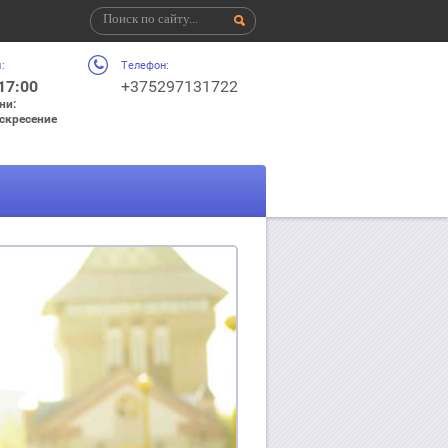
:
Телефон:
 17:00
+375297131722
ни:
оскресение