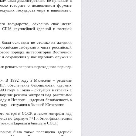
ки» сами демонстративно не приехали в
ожно говорить о полноценном формате
ведущих государств мира и напомнил о
го государства, сохранив своё место
 с США крупнейшей ядерной и военной
и были основаны не столько на желании
российские либералы и часть российской
рового порядка на территории Восточной
 и сокращения у нас ядерного оружия и
ляли решать вопросы переходного периода
ки». В 1992 году в Мюнхене – решение
Г, обеспечение безопасности ядерных
93 году в Токио – ситуация в странах с
людение режима контроля над ракетными
оду в Неаполе – ядерная безопасность в
году – ситуация в бывшей Югославии.
го лагеря и СССР, а также контроля над
лись по формуле 7+1 и были фактическим
сточной Европы и бывшего СССР.
новном была также посвящена ядерной