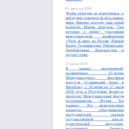
01 августа 2026
Чтобы трагедия не повторилась, о
ней нужно говорить на всех языках
мира. Именно поэтому наш юный
волонтёр Мария передала "Три
истории о войне" участникам
международной конференции
«Дети за мир» из России, Южной
Кореи, Таджикистана, Узбекистана,
Азербайджана, Кыргызстана и
других стран.
13 июля 2026
В рамках мероприятий,
посвящённых 35-летию
Международного фестиваля
искусств «Славянский базар в
Витебске», с 16 июня по 17 июля
2026 года в Республике Беларусь
проходит Международный форум
гостеприимства «Кухня без
границ». Это межотраслевая
площадка, объединяющая
представителей органов
государственной власти,
туристической индустрии,
ресторанного бизнеса,