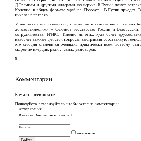
Д.Трампом и другими лидерами «семёрки» В.Путин может встреча
Конечно, в общем формате удобнее. Позовут – В.Путин приедет. Ес
ничего не потеряв.
У нас есть свои «семёрки», к тому же в значительной степени 
договорённостями – Союзное государство России и Белоруссии,
сотрудничества, БРИКС. Именно на этих, куда более дружествен
наиболее важные для себя вопросы, выстраивая собственную геопо
это сегодня становится очевидно практически всем, поэтому раз
скорее по инерции, ради… самих разговоров.
8
Комментарии
Комментариев пока нет
Пожалуйста, авторизуйтесь, чтобы оставить комментарий.
Авторизация
Введите Ваш логин или e-mail:
Пароль:
запомнить