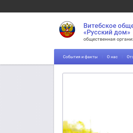
Витебское общ
«Русский дом»
общественная органи
События и факты
О нас
От