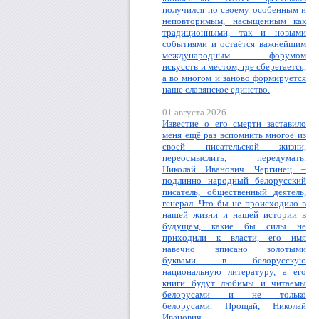
получился по своему особенным и
неповторимым, насыщенным как
традиционными, так и новыми
событиями и остаётся важнейшим
международным форумом
искусств и местом, где сберегается,
а во многом и заново формируется
наше славянское единство.
01 августа 2026
Известие о его смерти заставило
меня ещё раз вспомнить многое из
своей писательской жизни,
переосмыслить, передумать.
Николай Иванович Чергинец –
подлинно народный белорусский
писатель, общественный деятель,
генерал. Что бы не происходило в
нашей жизни и нашей истории в
будущем, какие бы силы не
приходили к власти, его имя
навечно вписано золотыми
буквами в белорусскую
национальную литературу, а его
книги будут любимы и читаемы
белорусами и не только
белорусами. Прощай, Николай
Иванович.