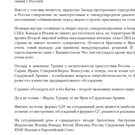
связан с Россией.
Вместе с тем мир меняется, лидерство Запада претерпевает определён
и Россия совершенно не заинтересована в «международном диалоге
постоянным «обвиняемым» перед лицом «строгих присяжных из «сем
Позиции внутри «семёрки» в общих чертах синхронизированы и бази
США. Канада и Италия не имеют достаточного веса, на территории Я
времён Второй мировой войны оккупационные военные силы США (хот
страны не имеют полного суверенитета. Остаются Британия и Фр
очень узкий коридор для принятия международных решений. В и
партхозактив во главе с Вашингтоном. Что там обсуждать кроме вн
очень ясно.
Отсюда и заявление Трампа о желательности присутствия России -
Сирии, Ирана, Северной Кореи, Венесуэлы, а теперь, после атаки х
Саудовской Аравии – и глобальные вопросы энергобезопасности, то 
разве что в качестве предварительного обсуждения.
Странно обсуждать всё и без Китая – второй экономики земного шара
Да и не только – Индия, Турция, те же Иран и Саудовская Аравия…
Именно поэтому формат G20 на сегодняшний день является наиболее
отличие от внутренних обсуждений в формате G7, решаются реальны
На сегодняшний день в «двадцатку» входят Аргентина, Австралия,
Индонезия, Италия, Канада, Китай, Мексика, Россия, Саудовская Ара
ЮАР, Япония и Европейский Союз.