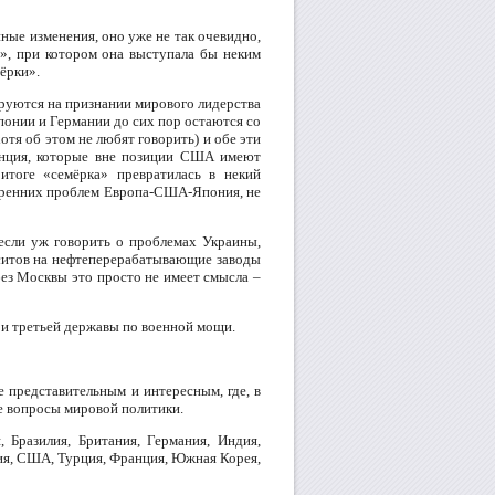
ные изменения, оно уже не так очевидно,
», при котором она выступала бы неким
ёрки».
руются на признании мирового лидерства
понии и Германии до сих пор остаются со
я об этом не любят говорить) и обе эти
анция, которые вне позиции США имеют
тоге «семёрка» превратилась в некий
утренних проблем Европа-США-Япония, не
 если уж говорить о проблемах Украины,
уситов на нефтеперерабатывающие заводы
без Москвы это просто не имеет смысла –
 и третьей державы по военной мощи.
 представительным и интересным, где, в
е вопросы мировой политики.
 Бразилия, Британия, Германия, Индия,
вия, США, Турция, Франция, Южная Корея,