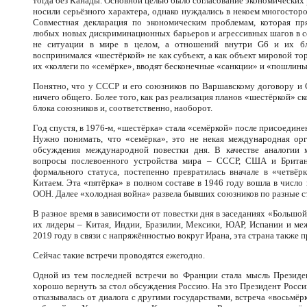
тогда без Канады. Основной целью было согласование экономических р
носили серьёзного характера, однако нуждались в некоем многостор
Совместная декларация по экономическим проблемам, которая пря
любых новых дискриминационных барьеров и агрессивных шагов в сфе
не ситуации в мире в целом, а отношений внутри G6 и их б
воспринимался «шестёркой» не как субъект, а как объект мировой т
их «коллеги по «семёрке», вводят бесконечные «санкции» и «пошлин
Понятно, что у СССР и его союзников по Варшавскому договору и 
ничего общего. Более того, как раз реализация планов «шестёркой» с
блока союзников и, соответственно, наоборот.
Год спустя, в 1976-м, «шестёрка» стала «семёркой» после присоедине
Нужно понимать, что «семёрка», это не некая международная орг
обсуждения международной повестки дня. В качестве аналогии
вопросы послевоенного устройства мира – СССР, США и Британи
формального статуса, постепенно превратилась вначале в «четвёр
Китаем. Эта «пятёрка» в полном составе в 1946 году вошла в число
ООН. Далее «холодная война» развела бывших союзников по разные с
В разное время в зависимости от повестки дня в заседаниях «Большой
их лидеры – Китая, Индии, Бразилии, Мексики, ЮАР, Испании и м
2019 году в связи с напряжённостью вокруг Ирана, эта страна также п
Сейчас такие встречи проводятся ежегодно.
Одной из тем последней встречи во Франции стала мысль Презид
хорошо вернуть за стол обсуждения Россию. На это Президент России
отказывалась от диалога с другими государствами, встреча «восьмёр