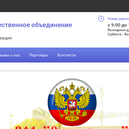
Режим работы
ественное объединение
с 9:00 до
Выходные д
Суббота - В
зация
зывы о нас
Партнеры
Контакты