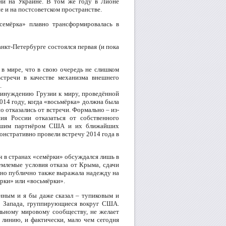
ции на Украине. В том же году в Лионе
 и на постсоветском пространстве.
семёрка» плавно трансформировалась в
нкт-Петербурге состоялся первая (и пока
 в мире, что в свою очередь не слишком
стречи в качестве механизма внешнего
.
принуждению Грузии к миру, проведённой
014 году, когда «восьмёрка» должна была
 отказались от встречи. Формально – из-
ия России отказаться от собственного
ладшим партнёром США и их ближайших
онстративно провели встречу 2014 года в
ч в странах «семёрки» обсуждался лишь в
емлемые условия отказа от Крыма, сдачи
, но публично также выражала надежду на
ёрки» или «восьмёрки».
нным и я бы даже сказал – тупиковым и
ы Запада, группирующиеся вокруг США.
льному мировому сообществу, не желает
линию, и фактически, мало чем сегодня