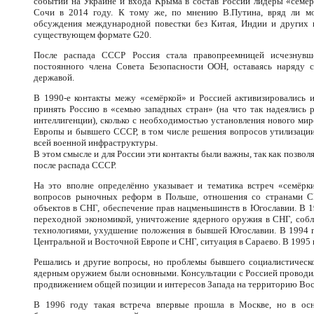
событий на Украине и входа Крыма в состав России лидеры «семёр
Сочи в 2014 году. К тому же, по мнению В.Путина, вряд ли м
обсуждения международной повестки без Китая, Индии и других 
существующем формате G20.
После распада СССР Россия стала правопреемницей исчезнувше
постоянного члена Совета Безопасности ООН, оставаясь наряду
державой.
В 1990-е контакты межу «семёркой» и Россией активизировались 
принять Россию в «семью западных стран» (на что так надеялись 
интеллигенции), сколько с необходимостью установления нового ми
Европы и бывшего СССР, в том числе решения вопросов утилизации
всей военной инфраструктуры.
В этом смысле и для России эти контакты были важны, так как позво
после распада СССР.
На это вполне определённо указывает и тематика встреч «семёр
вопросов рыночных реформ в Польше, отношения со странами СН
объектов в СНГ, обеспечение прав нацменьшинств в Югославии. В 19
переходной экономикой, уничтожение ядерного оружия в СНГ, соб
технологиями, ухудшение положения в бывшей Югославии. В 1994 г
Центральной и Восточной Европе и СНГ, ситуация в Сараево. В 1995 
Решались и другие вопросы, но проблемы бывшего социалистическо
ядерным оружием были основными. Консультации с Россией проводи
продвижением общей позиции и интересов Запада на территорию Во
В 1996 году такая встреча впервые прошла в Москве, но в ос