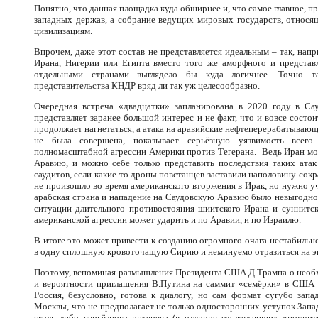
Понятно, что данная площадка куда обширнее и, что самое главное, п
западных держав, а собрание ведущих мировых государств, относя
цивилизациям.
Впрочем, даже этот состав не представляется идеальным – так, напр
Ирана, Нигерии или Египта вместо того же аморфного и представ
отдельными странами выглядело бы куда логичнее. Точно 
представительства КНДР вряд ли так уж целесообразно.
Очередная встреча «двадцатки» запланирована в 2020 году в Са
представляет заранее большой интерес и не факт, что и вовсе состо
продолжает нагнетаться, а атака на аравийские нефтеперерабатывающи
не была совершена, показывает серьёзную уязвимость всего
полномасштабной агрессии Америки против Тегерана. Ведь Иран мож
Аравию, и можно себе только представить последствия таких ата
саудитов, если какие-то дроны повстанцев заставили наполовину со
не произошло во время американского вторжения в Ирак, но нужно уч
арабская страна и нападение на Саудовскую Аравию было невыгодно 
ситуации длительного противостояния шиитского Ирана и суннитск
американской агрессии может ударить и по Аравии, и по Израилю.
В итоге это может привести к созданию огромного очага нестабильн
в одну сплошную кровоточащую Сирию и неминуемо отразиться на эко
Поэтому, вспоминая размышления Президента США Д.Трампа о необх
и вероятности приглашения В.Путина на саммит «семёрки» в США в
Россия, безусловно, готова к диалогу, но сам формат сугубо зап
Москвы, что не предполагает не только односторонних уступок Запад
сколь либо серьёзного интереса (в отличие от желающих «поучит