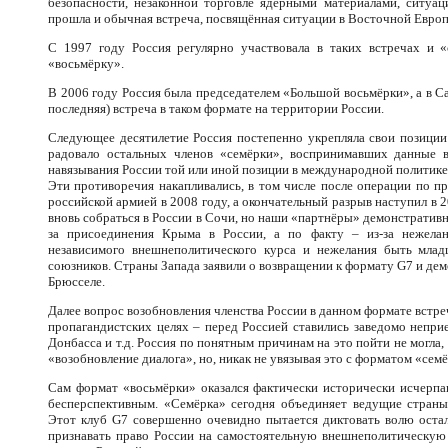
безопасности, незаконной торговле ядерными материалами, ситуа
прошла и обычная встреча, посвящённая ситуации в Восточной Европе
С 1997 году Россия регулярно участвовала в таких встречах и «
«восьмёрку».
В 2006 году Россия была председателем «Большой восьмёрки», а в Са
последняя) встреча в таком формате на территории России.
Следующее десятилетие Россия постепенно укрепляла свои позиции
радовало остальных членов «семёрки», воспринимавших данные в
навязывания России той или иной позиции в международной политике
Эти противоречия накапливались, в том числе после операции по 
российской армией в 2008 году, а окончательный разрыв наступил в 2
вновь собраться в России в Сочи, но наши «партнёры» демонстративно
за присоединения Крыма в России, а по факту – из-за нежелан
независимого внешнеполитического курса и нежелания быть м
союзников. Страны Запада заявили о возвращении к формату G7 и дем
Брюсселе.
Далее вопрос возобновления членства России в данном формате встре
пропагандистских целях – перед Россией ставились заведомо непри
Донбасса и т.д. Россия по понятным причинам на это пойти не могла
«возобновление диалога», но, никак не увязывая это с форматом «сем
Сам формат «восьмёрки» оказался фактически исторически исчерпа
бесперспективным. «Семёрка» сегодня объединяет ведущие стран
Этот клуб G7 совершенно очевидно пытается диктовать волю оста
признавать право России на самостоятельную внешнеполитическую 