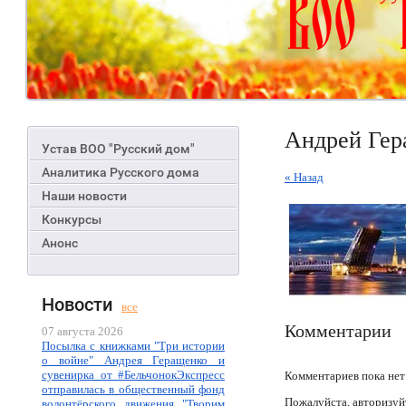
Андрей Гер
Устав ВОО "Русский дом"
Аналитика Русского дома
« Назад
Наши новости
Конкурсы
Анонс
Новости
все
Комментарии
07 августа 2026
Посылка с книжками "Три истории
о войне" Андрея Геращенко и
сувенирка от #БельчонокЭкспресс
Комментариев пока нет
отправилась в общественный фонд
Пожалуйста, авторизуй
волонтёрского движения "Творим