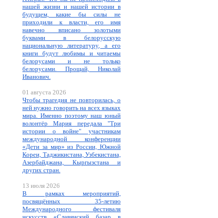
нашей жизни и нашей истории в
будущем, какие бы силы не
приходили к власти, его имя
навечно вписано золотыми
буквами в белорусскую
национальную литературу, а его
книги будут любимы и читаемы
белорусами и не только
белорусами. Прощай, Николай
Иванович.
01 августа 2026
Чтобы трагедия не повторилась, о
ней нужно говорить на всех языках
мира. Именно поэтому наш юный
волонтёр Мария передала "Три
истории о войне" участникам
международной конференции
«Дети за мир» из России, Южной
Кореи, Таджикистана, Узбекистана,
Азербайджана, Кыргызстана и
других стран.
13 июля 2026
В рамках мероприятий,
посвящённых 35-летию
Международного фестиваля
искусств «Славянский базар в