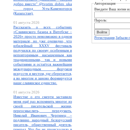
Авторизация
добро вместе" @tvorim_dobro_uka
, город Усть-Каменогорск
Введите Ваш логин ил
(Казахстан).
Пароль:
01 августа 2026
Рассказать о всех событиях
«Славянского базара в Витебске –
2026» просто невозможно в одном
Регистрация
Забыли 
материале, но уже очевидно, что
юбилейный XXXV фестиваль
получился по своему особенным и
неповторимым, насыщенным как
традиционными, так и новыми
событиями и остаётся важнейшим
международным форумом
искусств и местом, где сберегается,
а во многом и заново формируется
наше славянское единство.
01 августа 2026
Известие о его смерти заставило
меня ещё раз вспомнить многое из
своей писательской жизни,
переосмыслить, передумать.
Николай Иванович Чергинец –
подлинно народный белорусский
писатель, общественный деятель,
генерал. Что бы не происходило в