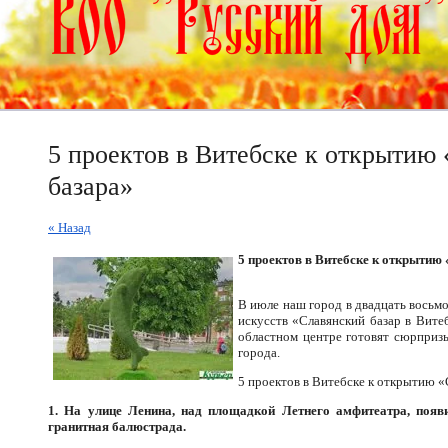
5 проектов в Витебске к открытию
базара»
« Назад
5 проектов в Витебске к открытию
В июле наш город в двадцать вось
искусств «Славянский базар в Вит
областном центре готовят сюрпризы
города.
5 проектов в Витебске к открытию «
1. На улице Ленина, над площадкой Летнего амфитеатра, поя
гранитная балюстрада.