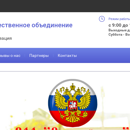
Режим работы
ественное объединение
с 9:00 до
Выходные д
Суббота - В
зация
зывы о нас
Партнеры
Контакты