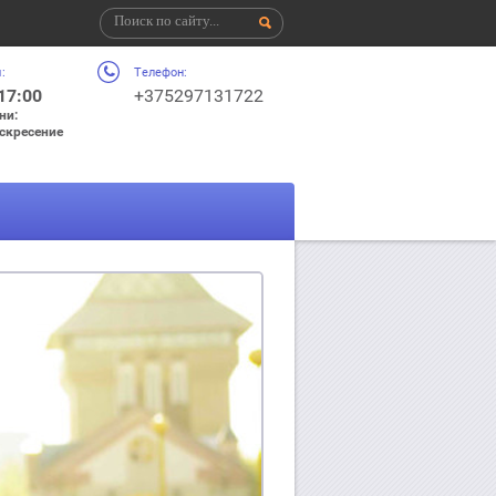
:
Телефон:
 17:00
+375297131722
ни:
оскресение