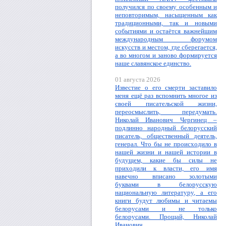
получился по своему особенным и
неповторимым, насыщенным как
традиционными, так и новыми
событиями и остаётся важнейшим
международным форумом
искусств и местом, где сберегается,
а во многом и заново формируется
наше славянское единство.
01 августа 2026
Известие о его смерти заставило
меня ещё раз вспомнить многое из
своей писательской жизни,
переосмыслить, передумать.
Николай Иванович Чергинец –
подлинно народный белорусский
писатель, общественный деятель,
генерал. Что бы не происходило в
нашей жизни и нашей истории в
будущем, какие бы силы не
приходили к власти, его имя
навечно вписано золотыми
буквами в белорусскую
национальную литературу, а его
книги будут любимы и читаемы
белорусами и не только
белорусами. Прощай, Николай
Иванович.