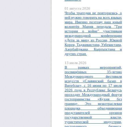
01 августа 2026
Чтобы трагедия не повторилась, о
ней нужно говорить на всех языках
мира. Именно поэтому наш юный
волонтёр Мария передала "Три
истории о войне" участникам
международной конференции
«Дети за мир» из России, Южной
Кореи, Таджикистана, Узбекистана,
Азербайджана, Кыргызстана и
других стран.
13 июля 2026
В рамках мероприятий,
посвящённых 35-летию
Международного фестиваля
искусств «Славянский базар в
Витебске», с 16 июня по 17 июля
2026 года в Республике Беларусь
проходит Международный форум
гостеприимства «Кухня без
границ». Это межотраслевая
площадка, объединяющая
представителей органов
государственной власти,
туристической индустрии,
ресторанного бизнеса,