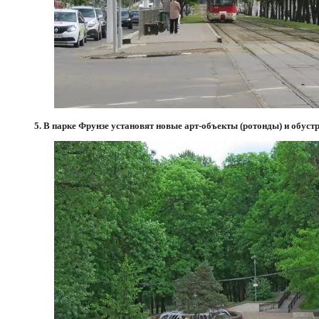
5. В парке Фрунзе установят новые арт-объекты (ротонды) и обус