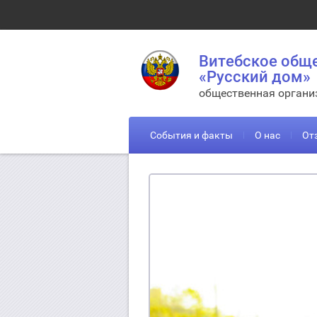
Витебское общ
«Русский дом»
общественная органи
События и факты
О нас
От