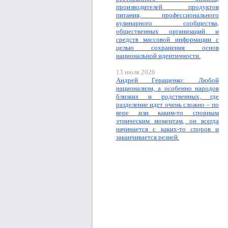
производителей продуктов
питания, профессионального
кулинарного сообщества,
общественных организаций и
средств массовой информации с
целью сохранения основ
национальной идентичности.
13 июля 2026
Андрей Геращенко: Любой
национализм, а особенно народов
близких и родственных, где
разделение идет очень сложно – по
вере или каким-то спорным
этническим моментам, он всегда
начинается с каких-то споров и
заканчивается резней.