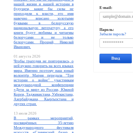
нашей жизни и нашей истории в
E-mail:
будущем, какие бы силы не
приходили к власти, его имя
навечно вписано золотыми
буквами в белорусскую
национальную литературу, а его
Пароль:
книги будут любимы и читаемы
Забыли пароль?
белорусами и не только
белорусами. Прощай, Николай
Иванович.
01 августа 2026
Вход
Чтобы трагедия не повторилась, о
ней нужно говорить на всех языках
мира. Именно поэтому наш юный
волонтёр Мария передала "Три
истории о войне" участникам
международной конференции
«Дети за мир» из России, Южной
Кореи, Таджикистана, Узбекистана,
Азербайджана, Кыргызстана и
других стран.
13 июля 2026
В рамках мероприятий,
посвящённых 35-летию
Международного фестиваля
искусств «Славянский базар в