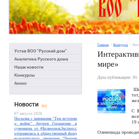
Главная
  /  
Конкурсы
  /  И
Устав ВОО "Русский дом"
Интерактив
Аналитика Русского дома
мире»
Наши новости
Конкурсы
Дата публикации: 01.
Анонс
Шко
тот
жел
Новости
все
С
07 августа 2026
воз
Посылка с книжками "Три истории
19 
о войне" Андрея Геращенко и
сувенирка от #БельчонокЭкспресс
Олимпиада проводитс
отправилась в общественный фонд
волонтёрского движения "Творим