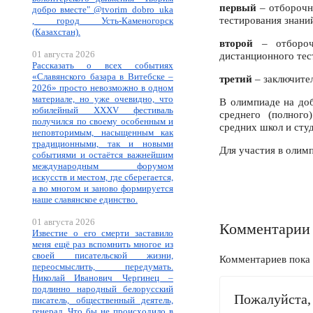
первый
– отборочн
добро вместе" @tvorim_dobro_uka
тестирования знаний
, город Усть-Каменогорск
(Казахстан).
второй
– отбороч
01 августа 2026
дистанционного тест
Рассказать о всех событиях
«Славянского базара в Витебске –
третий
– заключител
2026» просто невозможно в одном
материале, но уже очевидно, что
В олимпиаде на до
юбилейный XXXV фестиваль
среднего (полного
получился по своему особенным и
средних школ и сту
неповторимым, насыщенным как
традиционными, так и новыми
Для участия в олим
событиями и остаётся важнейшим
международным форумом
искусств и местом, где сберегается,
а во многом и заново формируется
наше славянское единство.
01 августа 2026
Комментарии
Известие о его смерти заставило
меня ещё раз вспомнить многое из
своей писательской жизни,
Комментариев пока 
переосмыслить, передумать.
Николай Иванович Чергинец –
подлинно народный белорусский
Пожалуйста, 
писатель, общественный деятель,
генерал. Что бы не происходило в