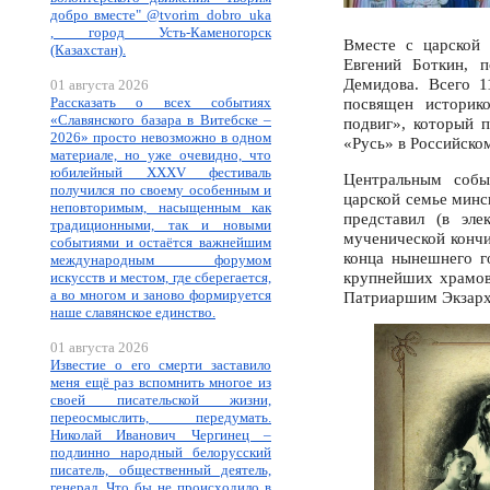
добро вместе" @tvorim_dobro_uka
, город Усть-Каменогорск
Вместе с царской 
(Казахстан).
Евгений Боткин, 
Демидова. Всего 1
01 августа 2026
Рассказать о всех событиях
посвящен историк
«Славянского базара в Витебске –
подвиг», который 
2026» просто невозможно в одном
«Русь» в Российском
материале, но уже очевидно, что
юбилейный XXXV фестиваль
Центральным собы
получился по своему особенным и
царской семье мин
неповторимым, насыщенным как
представил (в эле
традиционными, так и новыми
мученической кончи
событиями и остаётся важнейшим
конца нынешнего г
международным форумом
крупнейших храмов
искусств и местом, где сберегается,
а во многом и заново формируется
Патриаршим Экзарх
наше славянское единство.
01 августа 2026
Известие о его смерти заставило
меня ещё раз вспомнить многое из
своей писательской жизни,
переосмыслить, передумать.
Николай Иванович Чергинец –
подлинно народный белорусский
писатель, общественный деятель,
генерал. Что бы не происходило в