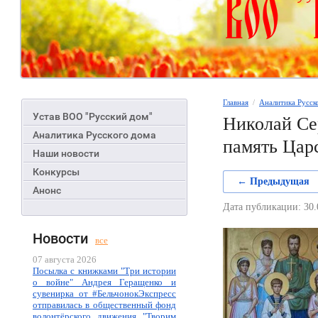
Главная
  /  
Аналитика Русск
Устав ВОО "Русский дом"
Николай Се
Аналитика Русского дома
память Цар
Наши новости
Конкурсы
← Предыдущая
Анонс
Дата публикации: 30.
Новости
все
07 августа 2026
Посылка с книжками "Три истории
о войне" Андрея Геращенко и
сувенирка от #БельчонокЭкспресс
отправилась в общественный фонд
волонтёрского движения "Творим