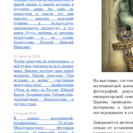
нашей жизни и нашей истории в
будущем, какие бы силы не
приходили к власти, его имя
навечно вписано золотыми
буквами в белорусскую
национальную литературу, а его
книги будут любимы и читаемы
белорусами и не только
белорусами. Прощай, Николай
Иванович.
01 августа 2026
Чтобы трагедия не повторилась, о
ней нужно говорить на всех языках
мира. Именно поэтому наш юный
волонтёр Мария передала "Три
истории о войне" участникам
На выставке, состоя
международной конференции
мученической конч
«Дети за мир» из России, Южной
фотографий, доку
Кореи, Таджикистана, Узбекистана,
императорской семь
Азербайджана, Кыргызстана и
Церкви, приведено
других стран.
материалы о траг
последовавших в сс
13 июля 2026
В рамках мероприятий,
Завершается экспо
посвящённых 35-летию
семьи: от оставлен
Международного фестиваля
искусств «Славянский базар в
расстрела в ночь на