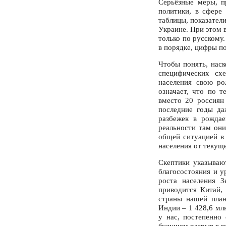
Серьёзные меры, п
политики, в сфере
таблицы, показател
Украине. При этом в
только по русскому
в порядке, цифры п
Чтобы понять, наск
специфических схе
населения свою р
означает, что по т
вместо 20 россиян
последние годы да
разбежек в рожда
реальности там они
общей ситуацией в
населения от текуще
Скептики указываю
благосостояния и у
роста населения З
приводится Китай,
страны нашей пла
Индии – 1 428,6 млн
у нас, постепенно 
будущем разрыв в п