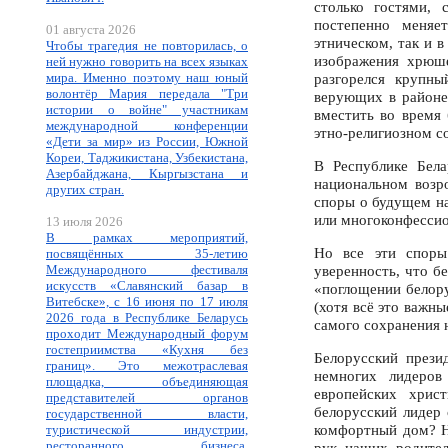
столько гостями, 
постепенно меняе
01 августа 2026
этническом, так и 
Чтобы трагедия не повторилась, о
изображения хрюше
ней нужно говорить на всех языках
мира. Именно поэтому наш юный
разгорелся крупны
волонтёр Мария передала "Три
верующих в районе
истории о войне" участникам
вместить во время 
международной конференции
этно-религиозном с
«Дети за мир» из России, Южной
Кореи, Таджикистана, Узбекистана,
В Республике Бела
Азербайджана, Кыргызстана и
национальном возр
других стран.
споры о будущем на
или многоконфессио
13 июля 2026
В рамках мероприятий,
Но все эти споры
посвящённых 35-летию
Международного фестиваля
уверенность, что б
искусств «Славянский базар в
«поглощении белору
Витебске», с 16 июня по 17 июля
(хотя всё это важны
2026 года в Республике Беларусь
самого сохранения 
проходит Международный форум
гостеприимства «Кухня без
Белорусский прези
границ». Это межотраслевая
немногих лидеров
площадка, объединяющая
европейских хрис
представителей органов
белорусский лидер
государственной власти,
комфортный дом? На
туристической индустрии,
ресторанного бизнеса,
рук наших родител