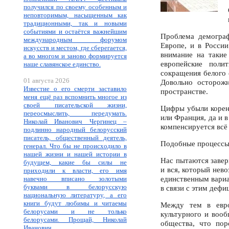
получился по своему особенным и
неповторимым, насыщенным как
традиционными, так и новыми
событиями и остаётся важнейшим
Проблема демограф
международным форумом
Европе, и в Росси
искусств и местом, где сберегается,
внимание на такие
а во многом и заново формируется
европейские поли
наше славянское единство.
сокращения белого 
01 августа 2026
Довольно осторожн
Известие о его смерти заставило
пространстве.
меня ещё раз вспомнить многое из
своей писательской жизни,
Цифры убыли коренн
переосмыслить, передумать.
или Франция, да и 
Николай Иванович Чергинец –
компенсируется всё
подлинно народный белорусский
писатель, общественный деятель,
Подобные процессы 
генерал. Что бы не происходило в
нашей жизни и нашей истории в
Нас пытаются завер
будущем, какие бы силы не
и вся, который нев
приходили к власти, его имя
единственным вари
навечно вписано золотыми
буквами в белорусскую
в связи с этим дефи
национальную литературу, а его
книги будут любимы и читаемы
Между тем в евро
белорусами и не только
культурного и воо
белорусами. Прощай, Николай
общества, что пор
Иванович.