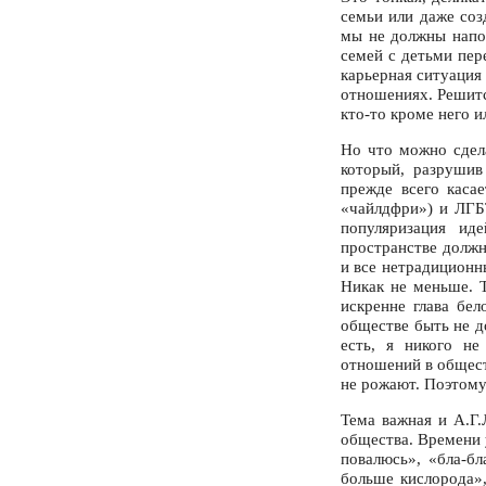
семьи или даже соз
мы не должны напо
семей с детьми пер
карьерная ситуация
отношениях. Решитс
кто-то кроме него и
Но что можно сдела
который, разрушив
прежде всего каса
«чайлдфри») и ЛГБ
популяризация ид
пространстве должн
и все нетрадиционн
Никак не меньше. Т
искренне глава бе
обществе быть не д
есть, я никого не
отношений в общест
не рожают. Поэтому
Тема важная и А.Г.
общества. Времени 
повалюсь», «бла-бл
больше кислорода»,