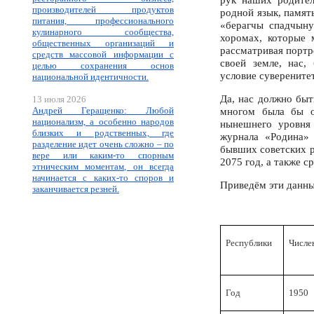
производителей продуктов
родной язык, памят
питания, профессионального
«берагчы спадчыну
кулинарного сообщества,
хоромах, которые 
общественных организаций и
рассматривая портре
средств массовой информации с
своей земле, нас,
целью сохранения основ
условие суверенитет
национальной идентичности.
Да, нас должно быт
13 июля 2026
Андрей Геращенко: Любой
многом была бы о
национализм, а особенно народов
нынешнего уровня 
близких и родственных, где
журнала «Родина» 
разделение идет очень сложно – по
бывших советских р
вере или каким-то спорным
2075 год, а также 
этническим моментам, он всегда
начинается с каких-то споров и
Приведём эти данны
заканчивается резней.
Республики
Числен
Год
1950