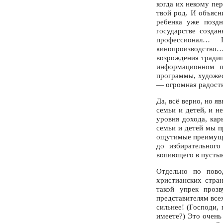
когда их некому пер
твой род. И объясн
ребенка уже поздн
государстве созда
профессионал… 
кинопроизводство…
возрождения традиц
информационном п
программы, художес
— огромная радость
Да, всё верно, но 
семьи и детей, и н
уровня дохода, ка
семьи и детей мы п
ощутимые преимущес
до избирательного
вопиющего в пусты
Отдельно по пово
христианских стра
такой упрек проз
представителям все
сильнее! (Господи, 
имеете?) Это очень 