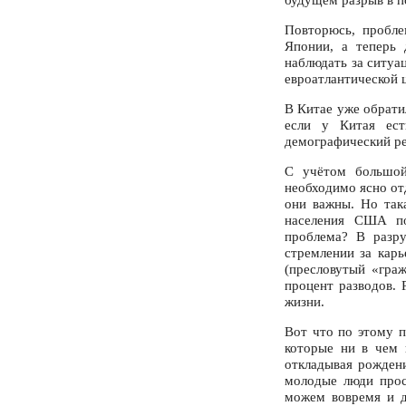
Повторюсь, пробле
Японии, а теперь 
наблюдать за ситуа
евроатлантической 
В Китае уже обрати
если у Китая ест
демографический ре
С учётом большой
необходимо ясно отд
они важны. Но так
населения США по
проблема? В разру
стремлении за кар
(пресловутый «гра
процент разводов. 
жизни.
Вот что по этому п
которые ни в чем 
откладывая рождени
молодые люди прос
можем вовремя и д