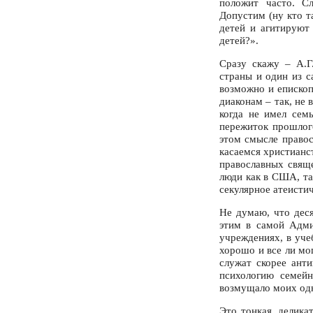
положит часто. С
Допустим (ну кто т
детей и агитируют
детей?».
Сразу скажу – А.Г
страны и один из с
возможно и епископ
диаконам – так, не 
когда не имел сем
пережиток прошлого
этом смысле правос
касаемся христианст
православных свяще
люди как в США, та
секулярное атеистич
Не думаю, что дес
этим в самой Адми
учреждениях, в уче
хорошо и все ли мо
служат скорее ант
психологию семейн
возмущало моих одн
Это тонкая, делика