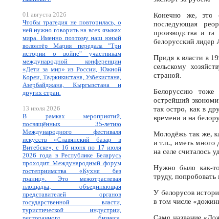
01 августа 2026
Конечно же, это 
Чтобы трагедия не повторилась, о
последующая реорг
ней нужно говорить на всех языках
производства и та
мира. Именно поэтому наш юный
белорусский лидер 
волонтёр Мария передала "Три
истории о войне" участникам
Придя к власти в 1
международной конференции
сельскому хозяйст
«Дети за мир» из России, Южной
страной.
Кореи, Таджикистана, Узбекистана,
Азербайджана, Кыргызстана и
Белоруссию тоже 
других стран.
острейший экономич
13 июля 2026
так остро, как в д
В рамках мероприятий,
времени и на белору
посвящённых 35-летию
Международного фестиваля
Молодёжь так же, к
искусств «Славянский базар в
и т.п., иметь много
Витебске», с 16 июня по 17 июля
на селе считалось у
2026 года в Республике Беларусь
проходит Международный форум
Нужно было как-то
гостеприимства «Кухня без
труду, попробовать
границ». Это межотраслевая
площадка, объединяющая
У белорусов истори
представителей органов
в том числе «дожин
государственной власти,
туристической индустрии,
Само название «Дож
ресторанного бизнеса,