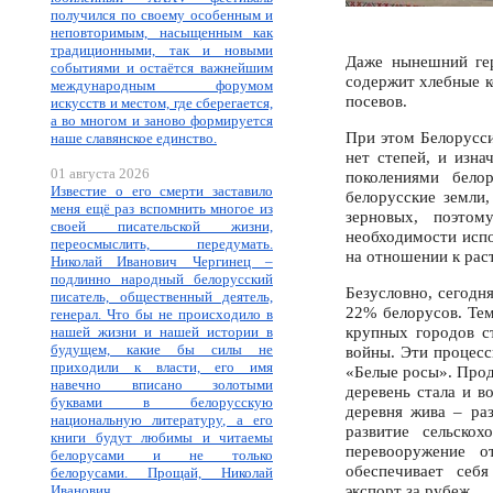
получился по своему особенным и
неповторимым, насыщенным как
традиционными, так и новыми
Даже нынешний гер
событиями и остаётся важнейшим
содержит хлебные к
международным форумом
посевов.
искусств и местом, где сберегается,
а во многом и заново формируется
При этом Белорусси
наше славянское единство.
нет степей, и изн
01 августа 2026
поколениями бело
Известие о его смерти заставило
белорусские земли
меня ещё раз вспомнить многое из
зерновых, поэтом
своей писательской жизни,
необходимости испо
переосмыслить, передумать.
на отношении к рас
Николай Иванович Чергинец –
подлинно народный белорусский
Безусловно, сегодн
писатель, общественный деятель,
22% белорусов. Тем
генерал. Что бы не происходило в
крупных городов с
нашей жизни и нашей истории в
будущем, какие бы силы не
войны. Эти процес
приходили к власти, его имя
«Белые росы». Прод
навечно вписано золотыми
деревень стала и в
буквами в белорусскую
деревня жива – ра
национальную литературу, а его
развитие сельскох
книги будут любимы и читаемы
перевооружение о
белорусами и не только
обеспечивает себ
белорусами. Прощай, Николай
экспорт за рубеж.
Иванович.