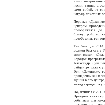
импровизированны
песни, танцы, угощ
само собой, от со
наград, почётных ле
Перовые «Дожинки»
центром проведени
преображался до 
благоустройство, 
преобразить тот го
Так было до 2014 
должен был стать Г
моих глазах. «Дож
Городок превратил
Александр Лукашен
райцентру даже с у
Эти «Дожинки», го
проведены, как и з
здания в его центр
международного ур
Но, начиная с 2015
Праздник стал скр
событием для кажд
праздник стал при