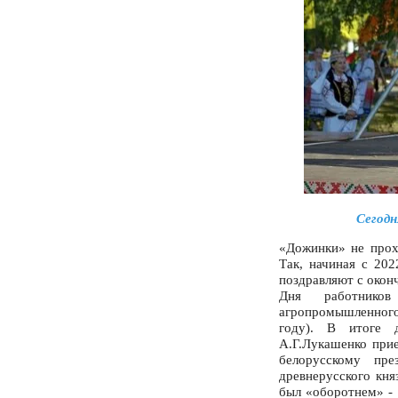
Сегодн
«Дожинки» не прох
Так, начиная с 202
поздравляют с оконч
Дня работников
агропромышленного
году). В итоге д
А.Г.Лукашенко при
белорусскому пре
древнерусского кня
был «оборотнем» - 