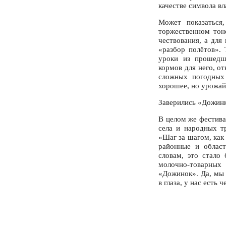
качестве символа в
Может показаться
торжественном тоне
чествования, а для
«разбор полётов».
уроки из прошедше
кормов для него, о
сложных погодных 
хорошее, но урожай
Заверились «Дожинк
В целом же фестива
села и народных т
«Шаг за шагом, как
районные и област
словам, это стало
молочно-товарных
«Дожинок». Да, мы 
в глаза, у нас есть