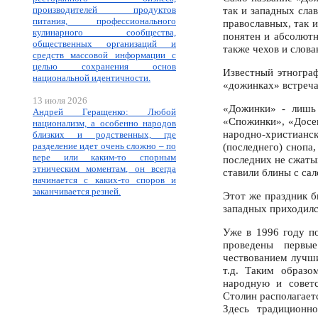
производителей продуктов
так и западных сла
питания, профессионального
православных, так 
кулинарного сообщества,
понятен и абсолютн
общественных организаций и
также чехов и слова
средств массовой информации с
целью сохранения основ
Известный этногра
национальной идентичности.
«дожинках» встречаю
13 июля 2026
«Дожинки» - лишь 
Андрей Геращенко: Любой
«Спожинки», «Досев
национализм, а особенно народов
народно-христиан
близких и родственных, где
разделение идет очень сложно – по
(последнего) снопа
вере или каким-то спорным
последних не сжаты
этническим моментам, он всегда
ставили блины с сал
начинается с каких-то споров и
заканчивается резней.
Этот же праздник б
западных приходился
Уже в 1996 году п
проведены первые
чествованием лучши
т.д. Таким образо
народную и советс
Столин располагает
Здесь традиционн