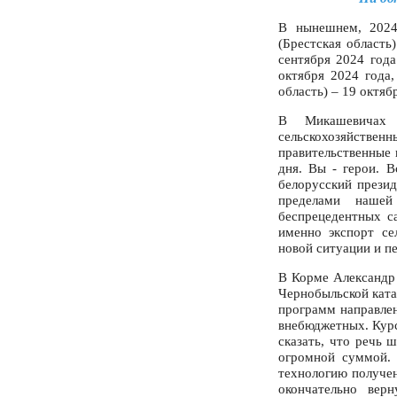
В нынешнем, 2024
(Брестская область
сентября 2024 года
октября 2024 года
область) – 19 октяб
В Микашевичах А
сельскохозяйствен
правительственные 
дня. Вы - герои. В
белорусский прези
пределами нашей
беспрецедентных с
именно экспорт се
новой ситуации и п
В Корме Александр
Чернобыльской ката
программ направлен
внебюджетных. Курс
сказать, что речь 
огромной суммой. 
технологию получе
окончательно вер