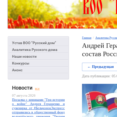
Главная
  /  
Аналитика Русск
Устав ВОО "Русский дом"
Андрей Гер
Аналитика Русского дома
состав Рос
Наши новости
Конкурсы
← Предыдущая
Анонс
Дата публикации: 05.
Новости
все
07 августа 2026
Посылка с книжками "Три истории
о войне" Андрея Геращенко и
сувенирка от #БельчонокЭкспресс
отправилась в общественный фонд
волонтёрского движения "Творим