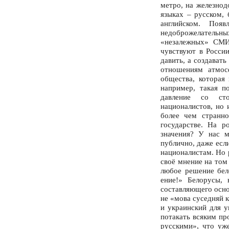
метро, на железнод
языках – русском, 
английском. Появ
недоброжелательны
«незалежных» СМИ
чувствуют в Росси
давить, а создават
отношениям атмос
общества, которая 
например, такая п
давление со сто
националистов, но 
более чем странно
государстве. На р
значения? У нас м
публично, даже если
националистам. Но 
своё мнение на том
любое решение бело
ение!» Белорусы,
составляющего осно
не «мова суседняй 
и украинский для у
потакать всяким пр
русскими», что уж