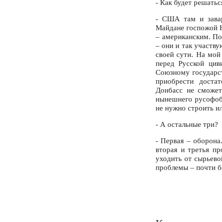
- Как будет решать
- США там и зава
Майдане госпожой Н
– американским. П
– они и так участв
своей сути. На мой
перед Русской цив
Союзному государст
приобрести доста
Донбасс не сможет
нынешнего русофобс
не нужно строить и
- А остальные три?
- Первая – оборона
вторая и третья п
уходить от сырьев
проблемы – почти б