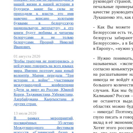
руководит страной, 
нашей жизни и нашей истории в
печальные примеры
будущем, какие бы силы не
качестве руководит
приходили к власти, его имя
Лукашенко это, как
навечно вписано золотыми
буквами в белорусскую
- Как Вы можете 
национальную литературу, а его
Белоруссии есть те
книги будут любимы и читаемы
белорусами и не только
белорусы забирают
белорусами. Прощай, Николай
Белоруссию», а в Б
Иванович.
в Европу», «нужно 
01 августа 2026
- Нужно понимать,
Чтобы трагедия не повторилась, о
называемых «эксп
ней нужно говорить на всех языках
согласно коньюктуре
мира. Именно поэтому наш юный
на расшатывание на
волонтёр Мария передала "Три
никогда не войдёт 
истории о войне" участникам
большого количеств
международной конференции
«Дети за мир» из России, Южной
случаев. Как мы б
Кореи, Таджикистана, Узбекистана,
Калмыкия? Россия –
Азербайджана, Кыргызстана и
не останется выд
других стран.
областях можно буд
– никогда! Поэтому
13 июля 2026
глупо писать и гов
В рамках мероприятий,
вклад в её экономик
посвящённых 35-летию
Хотят этого россиян
Международного фестиваля
искусств «Славянский базар в
те, кто сам подпа