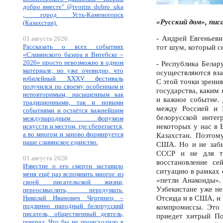
добро вместе" @tvorim_dobro_uka
, город Усть-Каменогорск
«Русский дом», пи
(Казахстан).
- Андрей Евгеньев
01 августа 2026
Рассказать о всех событиях
тот шум, который с
«Славянского базара в Витебске –
2026» просто невозможно в одном
- Республика Белар
материале, но уже очевидно, что
осуществляются вза
юбилейный XXXV фестиваль
С этой точки зрения
получился по своему особенным и
государства, каким
неповторимым, насыщенным как
и важное событие. 
традиционными, так и новыми
между Россией и Б
событиями и остаётся важнейшим
белорусской интег
международным форумом
некоторых у нас в 
искусств и местом, где сберегается,
а во многом и заново формируется
Казахстан. Поэтом
наше славянское единство.
США. Но и не забы
СССР и не для то
01 августа 2026
восстановление се
Известие о его смерти заставило
ситуацию в рамках
меня ещё раз вспомнить многое из
«петли Анаконды».
своей писательской жизни,
Узбекистане уже не
переосмыслить, передумать.
Отсюда и в США, и н
Николай Иванович Чергинец –
подлинно народный белорусский
компромиссы. Это 
писатель, общественный деятель,
приедет хитрый По
генерал. Что бы не происходило в