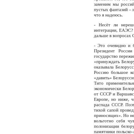
заменим мы россий
пустых фантазий – 
что я надеюсь.
- Несёт ли нерешё
интеграции, ЕАЭС? 
дальше в вопросах 
- Это очевидно и 
Президент России
государство пережи
«принуждать Белору
оказывала Белорусс
Россию большое ко
«давить» Белорусси
Тито применитель
экономически Белор
от СССР и Варшавск
Европе, но ниже, 
распада СССР. Поэ
тихой сапой провед
приносящих». Но не
вольготно себя чу
полонизации белор
памятники польско-