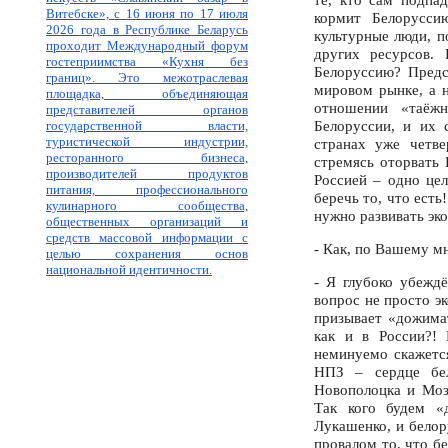
Витебске», с 16 июня по 17 июля
кормит Белорусси
2026 года в Республике Беларусь
культурные люди, п
проходит Международный форум
других ресурсов.
гостеприимства «Кухня без
Белоруссию? Предс
границ». Это межотраслевая
мировом рынке, а н
площадка, объединяющая
отношении «таёжн
представителей органов
Белоруссии, и их 
государственной власти,
туристической индустрии,
странах уже четв
ресторанного бизнеса,
стремясь оторвать
производителей продуктов
Россией – одно цел
питания, профессионального
беречь то, что есть
кулинарного сообщества,
нужно развивать эк
общественных организаций и
средств массовой информации с
- Как, по Вашему м
целью сохранения основ
национальной идентичности.
- Я глубоко убежд
вопрос не просто э
призывает «дожима
как и в России?!
неминуемо скажется
НПЗ – сердце бел
Новополоцка и Моз
Так кого будем «
Лукашенко, и белор
провалом то, что б