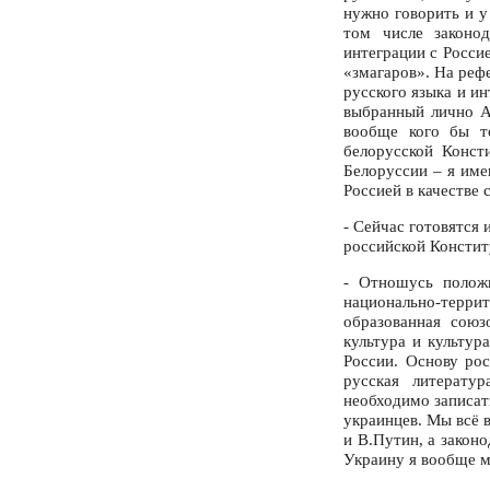
нужно говорить и у
том числе законо
интеграции с Росси
«змагаров». На реф
русского языка и ин
выбранный лично А.
вообще кого бы т
белорусской Конст
Белоруссии – я име
Россией в качестве 
- Сейчас готовятся 
российской Констит
- Отношусь положи
национально-террит
образованная союз
культура и культур
России. Основу рос
русская литерату
необходимо записат
украинцев. Мы всё 
и В.Путин, а законо
Украину я вообще 