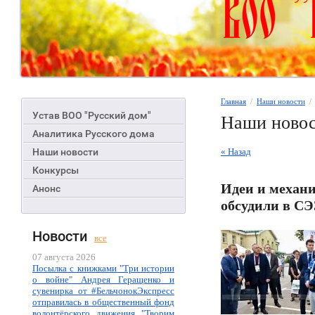
Главная
  /  
Наши новости
  
Устав ВОО "Русский дом"
Наши ново
Аналитика Русского дома
Наши новости
« Назад
Конкурсы
Идеи и механ
Анонс
обсудили в СЭ
Новости
все
07 августа 2026
Посылка с книжками "Три истории
о войне" Андрея Геращенко и
сувенирка от #БельчонокЭкспресс
отправилась в общественный фонд
волонтёрского движения "Творим