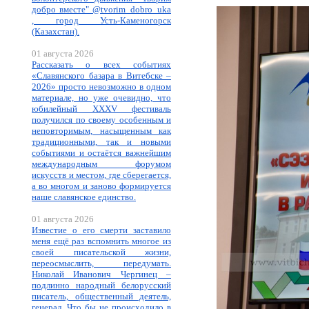
добро вместе" @tvorim_dobro_uka
, город Усть-Каменогорск
(Казахстан).
01 августа 2026
Рассказать о всех событиях
«Славянского базара в Витебске –
2026» просто невозможно в одном
материале, но уже очевидно, что
юбилейный XXXV фестиваль
получился по своему особенным и
неповторимым, насыщенным как
традиционными, так и новыми
событиями и остаётся важнейшим
международным форумом
искусств и местом, где сберегается,
а во многом и заново формируется
наше славянское единство.
01 августа 2026
Известие о его смерти заставило
меня ещё раз вспомнить многое из
своей писательской жизни,
переосмыслить, передумать.
Николай Иванович Чергинец –
подлинно народный белорусский
писатель, общественный деятель,
генерал. Что бы не происходило в