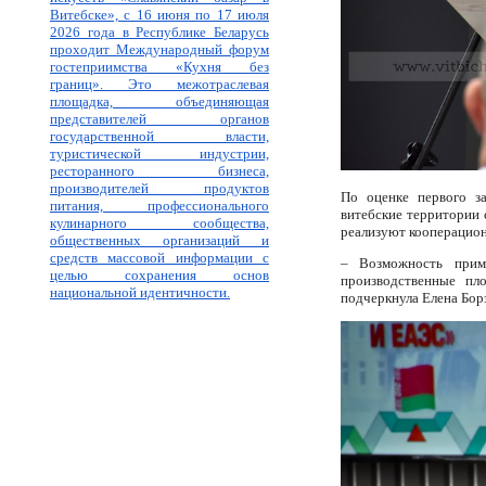
Витебске», с 16 июня по 17 июля
2026 года в Республике Беларусь
проходит Международный форум
гостеприимства «Кухня без
границ». Это межотраслевая
площадка, объединяющая
представителей органов
государственной власти,
туристической индустрии,
ресторанного бизнеса,
производителей продуктов
По оценке первого за
питания, профессионального
витебские территории
кулинарного сообщества,
реализуют кооперацион
общественных организаций и
средств массовой информации с
– Возможность прим
целью сохранения основ
производственные пл
национальной идентичности.
подчеркнула Елена Бо