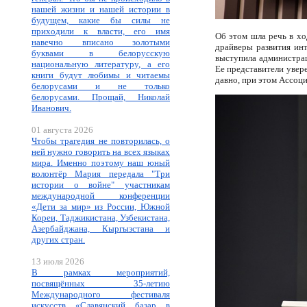
нашей жизни и нашей истории в
будущем, какие бы силы не
приходили к власти, его имя
Об этом шла речь в хо
навечно вписано золотыми
драйверы развития ин
буквами в белорусскую
выступила администрац
национальную литературу, а его
Ее представители увер
книги будут любимы и читаемы
давно, при этом Ассоци
белорусами и не только
белорусами. Прощай, Николай
Иванович.
01 августа 2026
Чтобы трагедия не повторилась, о
ней нужно говорить на всех языках
мира. Именно поэтому наш юный
волонтёр Мария передала "Три
истории о войне" участникам
международной конференции
«Дети за мир» из России, Южной
Кореи, Таджикистана, Узбекистана,
Азербайджана, Кыргызстана и
других стран.
13 июля 2026
В рамках мероприятий,
посвящённых 35-летию
Международного фестиваля
искусств «Славянский базар в