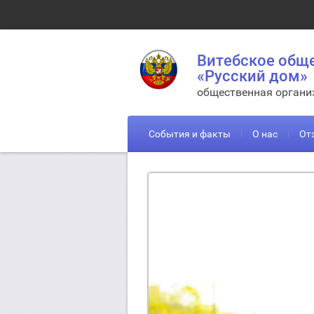
Витебское общ
«Русский дом»
общественная органи
События и факты
О нас
От