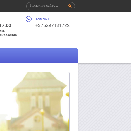
:
Телефон:
 17:00
+375297131722
ни:
оскресение