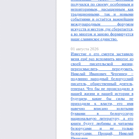
получился по своему особенным и
неповторимым, насыщенным как
традиционными, так и новыми
событиями и остаётся важнейшим
международным форумом
искусств и местом, где сберегается,
а во многом и заново формируется
наше славянское единство.
01 августа 2026
Известие о его смерти заставило
меня ещё раз вспомнить многое из
своей писательской жизни,
переосмыслить, передумать.
Николай Иванович Чергинец –
подлинно народный белорусский
писатель, общественный деятель,
генерал. Что бы не происходило в
нашей жизни и нашей истории в
будущем, какие бы силы не
приходили к власти, его имя
навечно вписано золотыми
буквами в белорусскую
национальную литературу, а его
книги будут любимы и читаемы
белорусами и не только
белорусами. Прощай, Николай
Иванович.