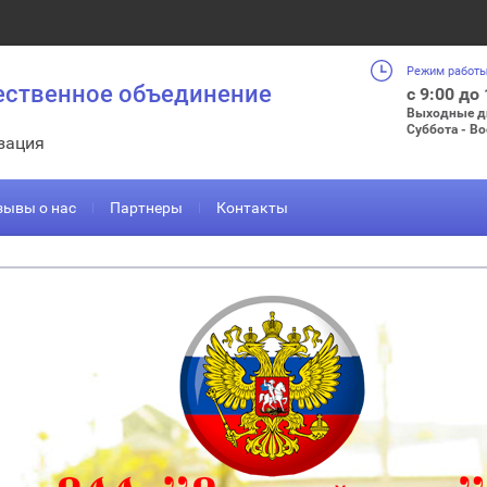
Режим работы
ественное объединение
с 9:00 до
Выходные д
Суббота - В
зация
зывы о нас
Партнеры
Контакты