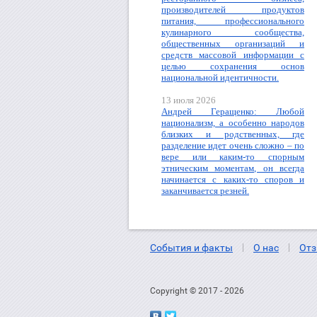
производителей продуктов
питания, профессионального
кулинарного сообщества,
общественных организаций и
средств массовой информации с
целью сохранения основ
национальной идентичности.
13 июля 2026
Андрей Геращенко: Любой
национализм, а особенно народов
близких и родственных, где
разделение идет очень сложно – по
вере или каким-то спорным
этническим моментам, он всегда
начинается с каких-то споров и
заканчивается резней.
События и факты
О нас
Отз
Copyright © 2017 - 2026