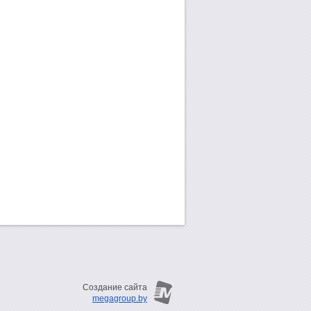
Создание сайта
megagroup.by