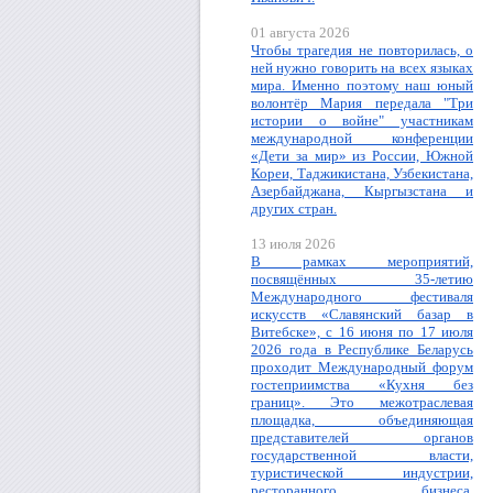
01 августа 2026
Чтобы трагедия не повторилась, о
ней нужно говорить на всех языках
мира. Именно поэтому наш юный
волонтёр Мария передала "Три
истории о войне" участникам
международной конференции
«Дети за мир» из России, Южной
Кореи, Таджикистана, Узбекистана,
Азербайджана, Кыргызстана и
других стран.
13 июля 2026
В рамках мероприятий,
посвящённых 35-летию
Международного фестиваля
искусств «Славянский базар в
Витебске», с 16 июня по 17 июля
2026 года в Республике Беларусь
проходит Международный форум
гостеприимства «Кухня без
границ». Это межотраслевая
площадка, объединяющая
представителей органов
государственной власти,
туристической индустрии,
ресторанного бизнеса,