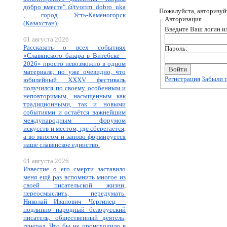
добро вместе" @tvorim_dobro_uka
Пожалуйста, авторизуй
, город Усть-Каменогорск
Авторизация
(Казахстан).
Введите Ваш логин ил
01 августа 2026
Рассказать о всех событиях
Пароль:
«Славянского базара в Витебске –
2026» просто невозможно в одном
материале, но уже очевидно, что
Регистрация
Забыли 
юбилейный XXXV фестиваль
получился по своему особенным и
неповторимым, насыщенным как
традиционными, так и новыми
событиями и остаётся важнейшим
международным форумом
искусств и местом, где сберегается,
а во многом и заново формируется
наше славянское единство.
01 августа 2026
Известие о его смерти заставило
меня ещё раз вспомнить многое из
своей писательской жизни,
переосмыслить, передумать.
Николай Иванович Чергинец –
подлинно народный белорусский
писатель, общественный деятель,
генерал. Что бы не происходило в