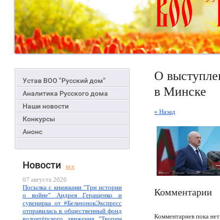
О выступле
Устав ВОО "Русский дом"
в Минске
Аналитика Русского дома
Наши новости
« Назад
Конкурсы
Анонс
Новости
все
07 августа 2026
Посылка с книжками "Три истории
Комментарии
о войне" Андрея Геращенко и
сувенирка от #БельчонокЭкспресс
отправилась в общественный фонд
Комментариев пока нет
волонтёрского движения "Творим