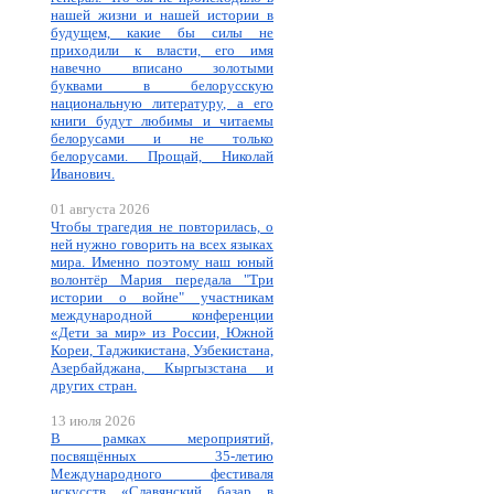
нашей жизни и нашей истории в
будущем, какие бы силы не
приходили к власти, его имя
навечно вписано золотыми
буквами в белорусскую
национальную литературу, а его
книги будут любимы и читаемы
белорусами и не только
белорусами. Прощай, Николай
Иванович.
01 августа 2026
Чтобы трагедия не повторилась, о
ней нужно говорить на всех языках
мира. Именно поэтому наш юный
волонтёр Мария передала "Три
истории о войне" участникам
международной конференции
«Дети за мир» из России, Южной
Кореи, Таджикистана, Узбекистана,
Азербайджана, Кыргызстана и
других стран.
13 июля 2026
В рамках мероприятий,
посвящённых 35-летию
Международного фестиваля
искусств «Славянский базар в