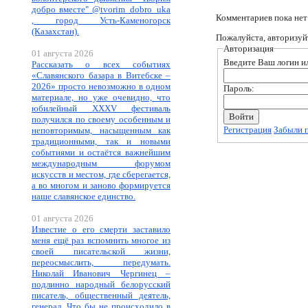
добро вместе" @tvorim_dobro_uka
Комментариев пока нет
, город Усть-Каменогорск
(Казахстан).
Пожалуйста, авторизуй
Авторизация
01 августа 2026
Введите Ваш логин ил
Рассказать о всех событиях
«Славянского базара в Витебске –
2026» просто невозможно в одном
Пароль:
материале, но уже очевидно, что
юбилейный XXXV фестиваль
получился по своему особенным и
Регистрация
Забыли 
неповторимым, насыщенным как
традиционными, так и новыми
событиями и остаётся важнейшим
международным форумом
искусств и местом, где сберегается,
а во многом и заново формируется
наше славянское единство.
01 августа 2026
Известие о его смерти заставило
меня ещё раз вспомнить многое из
своей писательской жизни,
переосмыслить, передумать.
Николай Иванович Чергинец –
подлинно народный белорусский
писатель, общественный деятель,
генерал. Что бы не происходило в