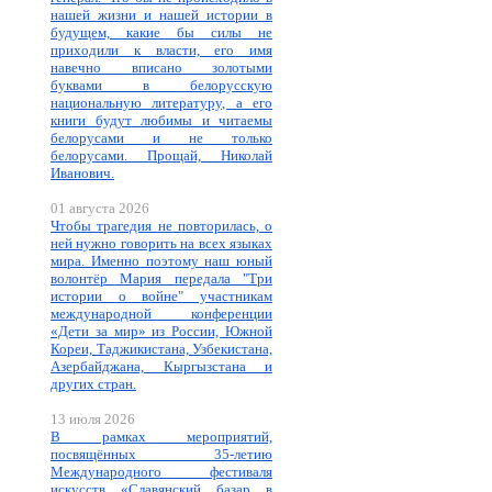
нашей жизни и нашей истории в
будущем, какие бы силы не
приходили к власти, его имя
навечно вписано золотыми
буквами в белорусскую
национальную литературу, а его
книги будут любимы и читаемы
белорусами и не только
белорусами. Прощай, Николай
Иванович.
01 августа 2026
Чтобы трагедия не повторилась, о
ней нужно говорить на всех языках
мира. Именно поэтому наш юный
волонтёр Мария передала "Три
истории о войне" участникам
международной конференции
«Дети за мир» из России, Южной
Кореи, Таджикистана, Узбекистана,
Азербайджана, Кыргызстана и
других стран.
13 июля 2026
В рамках мероприятий,
посвящённых 35-летию
Международного фестиваля
искусств «Славянский базар в