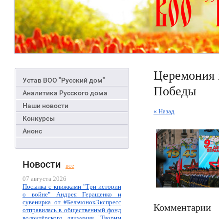
Церемония 
Устав ВОО "Русский дом"
Победы
Аналитика Русского дома
Наши новости
« Назад
Конкурсы
Анонс
Новости
все
07 августа 2026
Посылка с книжками "Три истории
о войне" Андрея Геращенко и
сувенирка от #БельчонокЭкспресс
Комментарии
отправилась в общественный фонд
волонтёрского движения "Творим