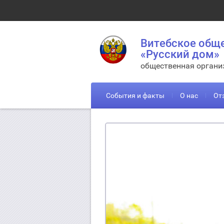
Витебское общ
«Русский дом»
общественная органи
События и факты
О нас
От