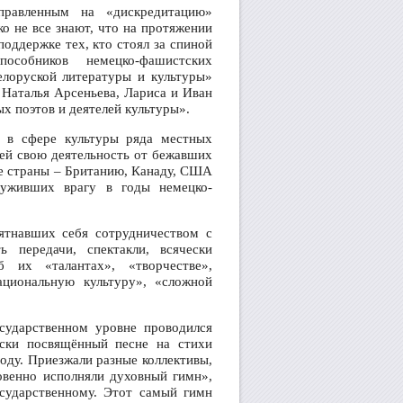
правленным на «дискредитацию»
о не все знают, что на протяжении
поддержке тех, кто стоял за спиной
пособников немецко-фашистских
елоруской литературы и культуры»
 Наталья Арсеньева, Лариса и Иван
х поэтов и деятелей культуры».
а в сфере культуры ряда местных
щей свою деятельность от бежавших
гие страны – Британию, Канаду, США
луживших врагу в годы немецко-
пятнавших себя сотрудничеством с
ь передачи, спектакли, всячески
 их «талантах», «творчестве»,
ациональную культуру», «сложной
сударственном уровне проводился
ски посвящённый песне на стихи
оду. Приезжали разные коллективы,
овенно исполняли духовный гимн»,
осударственному. Этот самый гимн