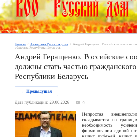
Главная
  /  
Аналитика Русского дома
  /  Андрей Геращенко. Российские соотечест
общества Республики Беларусь
Андрей Геращенко. Российские со
должны стать частью гражданского
Республики Беларусь
← Предыдущая
Дата публикации: 29.06.2026
0
Непростая внешнеполи
складывается на граница
необходимость усиле
формировании единой по
наших рубежей, наших ц