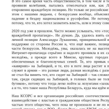
В это самое время часть общественности, в том числе и т
проявили колебания, пытались отмолчаться или, как 
откровенно враждебную позицию. Но только не российские
этом с нашими людьми, с белорусами вообще, объяснял
падение в бездну национализма и русофобии. Не потому
потому, что те, кто хотел захватить власть, шли к этому с
2020 год уже в прошлом. Часто можно услышать, что «тог
враждебной пропаганде». Не думаю. Да, удалось взять с
личной позиции Александра Лукашенко, принципиальной и
поддержке со стороны России и, что ещё важнее, позиц
части белорусов. Молодёжь, увы, оказалась не на высот
Интренет-пропаганда серьёзно и надолго проникла в их с
молодёжь, а прежде всего в Минске, крупных городах
обеспеченных и благополучных семей. Те, кто привык 
«кавярнях» на Зыбицкой, и те, кто в поте лица растит в 
служит в армии – это разные люди, разная молодёжь с раз
не стал бы винить тех, кто сидит на Зыбицкой – так сложи
там, среди сидящих на Зыбицкой, в головах было не тол
бутиков», потому что тогда легко пойти за лозунгами «зах
а и то, что такое наша Республика Беларусь, куда мы идём и
Наш КСОРС и все организации российских соотечественн
взаимодействие с властью и гражданским обществом Респ
частью этого общества, чего пока не произошло и не по 
нашей страны, как и РОО «Белая Русь» или БРСМ, но у н