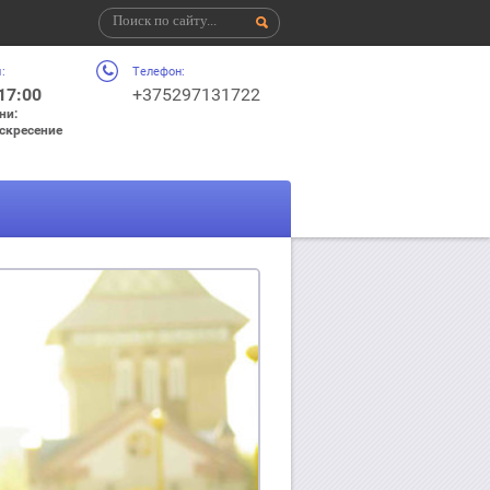
:
Телефон:
 17:00
+375297131722
ни:
оскресение