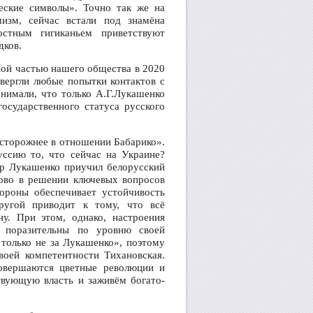
еские символы». Точно так же на
изм, сейчас встали под знамёна
стным гигиканьем приветствуют
дков.
ной частью нашего общества в 2020
твергли любые попытки контактов с
онимали, что только А.Г.Лукашенко
государственного статуса русского
осторожнее в отношении Бабарико».
уссию то, что сейчас на Украине?
др Лукашенко приучил белорусский
лово в решении ключевых вопросов
ороны обеспечивает устойчивость
ругой приводит к тому, что всё
ну. При этом, однако, настроения
 поразительны по уровню своей
, только не за Лукашенко», поэтому
воей компетентности Тихановская.
овершаются цветные революции и
вующую власть и заживём богато-