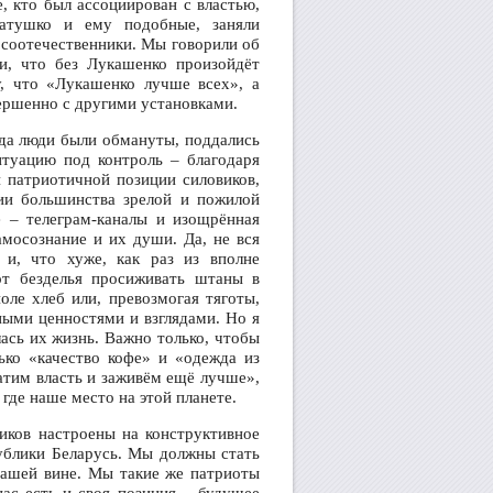
е, кто был ассоциирован с властью,
Латушко и ему подобные, заняли
 соотечественники. Мы говорили об
и, что без Лукашенко произойдёт
, что «Лукашенко лучше всех», а
овершенно с другими установками.
да люди были обмануты, поддались
итуацию под контроль – благодаря
 патриотичной позиции силовиков,
ии большинства зрелой и пожилой
е – телеграм-каналы и изощрённая
амосознание и их души. Да, не вся
 и, что хуже, как раз из вполне
от безделья просиживать штаны в
поле хлеб или, превозмогая тяготы,
ными ценностями и взглядами. Но я
лась их жизнь. Важно только, чтобы
ько «качество кофе» и «одежда из
ватим власть и заживём ещё лучше»,
 где наше место на этой планете.
иков настроены на конструктивное
ублики Беларусь. Мы должны стать
нашей вине. Мы такие же патриоты
ас есть и своя позиция – будущее