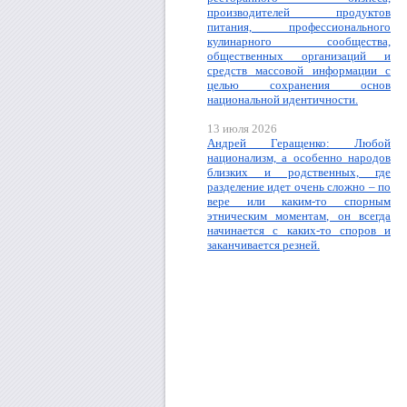
производителей продуктов
питания, профессионального
кулинарного сообщества,
общественных организаций и
средств массовой информации с
целью сохранения основ
национальной идентичности.
13 июля 2026
Андрей Геращенко: Любой
национализм, а особенно народов
близких и родственных, где
разделение идет очень сложно – по
вере или каким-то спорным
этническим моментам, он всегда
начинается с каких-то споров и
заканчивается резней.