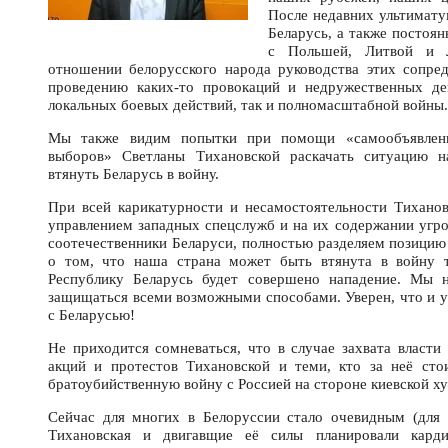
После недавних ультимату
Беларусь, а также постоян
с Польшей, Литвой и Л
отношении белорусского народа руководства этих сопре
проведению каких-то провокаций и недружественных де
локальных боевых действий, так и полномасштабной войны.
Мы также видим попытки при помощи «самообъявленно
выборов» Светланы Тихановской раскачать ситуацию на
втянуть Беларусь в войну.
При всей карикатурности и несамостоятельности Тихано
управлением западных спецслужб и на их содержании угро
соотечественники Беларуси, полностью разделяем позицию
о том, что наша страна может быть втянута в войну 
Республику Беларусь будет совершено нападение. Мы 
защищаться всеми возможными способами. Уверен, что и у
с Беларусью!
Не приходится сомневаться, что в случае захвата власт
акций и протестов Тихановской и теми, кто за неё ст
братоубийственную войну с Россией на стороне киевской х
Сейчас для многих в Белоруссии стало очевидным (для 
Тихановская и двигавщие её силы планировали карди