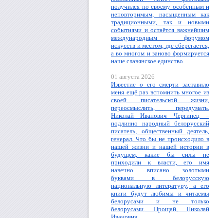
получился по своему особенным и
неповторимым, насыщенным как
традиционными, так и новыми
событиями и остаётся важнейшим
международным форумом
искусств и местом, где сберегается,
а во многом и заново формируется
наше славянское единство.
01 августа 2026
Известие о его смерти заставило
меня ещё раз вспомнить многое из
своей писательской жизни,
переосмыслить, передумать.
Николай Иванович Чергинец –
подлинно народный белорусский
писатель, общественный деятель,
генерал. Что бы не происходило в
нашей жизни и нашей истории в
будущем, какие бы силы не
приходили к власти, его имя
навечно вписано золотыми
буквами в белорусскую
национальную литературу, а его
книги будут любимы и читаемы
белорусами и не только
белорусами. Прощай, Николай
Иванович.