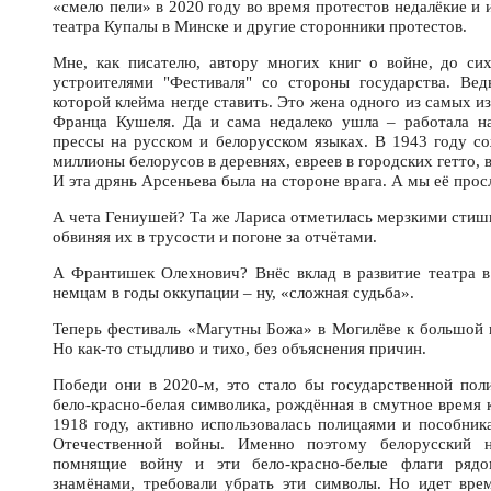
«смело пели» в 2020 году во время протестов недалёкие и
театра Купалы в Минске и другие сторонники протестов.
Мне, как писателю, автору многих книг о войне, до си
устроителями "Фестиваля" со стороны государства. Вед
которой клейма негде ставить. Это жена одного из самых 
Франца Кушеля. Да и сама недалеко ушла – работала на
прессы на русском и белорусском языках. В 1943 году со
миллионы белорусов в деревнях, евреев в городских гетто, 
И эта дрянь Арсеньева была на стороне врага. А мы её просл
А чета Гениушей? Та же Лариса отметилась мерзкими стишк
обвиняя их в трусости и погоне за отчётами.
А Франтишек Олехнович? Внёс вклад в развитие театра в
немцам в годы оккупации – ну, «сложная судьба».
Теперь фестиваль «Магутны Божа» в Могилёве к большой п
Но как-то стыдливо и тихо, без объяснения причин.
Победи они в 2020-м, это стало бы государственной пол
бело-красно-белая символика, рождённая в смутное время 
1918 году, активно использовалась полицаями и пособни
Отечественной войны. Именно поэтому белорусский н
помнящие войну и эти бело-красно-белые флаги ряд
знамёнами, требовали убрать эти символы. Но идет вре