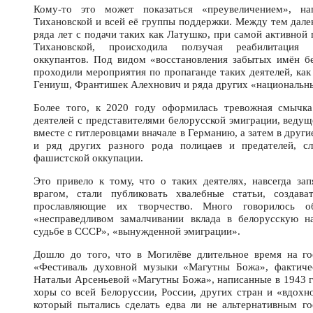
Кому-то это может показаться «преувеличением», на
Тихановской и всей её группы поддержки. Между тем далек
ряда лет с подачи таких как Латушко, при самой активной 
Тихановской, происходила ползучая реабилитация 
оккупантов. Под видом «восстановления забытых имён б
проходили мероприятия по пропаганде таких деятелей, как
Гениуш, Франтишек Алехнович и ряда других «национальны
Более того, к 2020 году оформилась тревожная смычк
деятелей с представителями белорусской эмиграции, веду
вместе с гитлеровцами вначале в Германию, а затем в дру
и ряд других разного рода полицаев и предателей, с
фашистской оккупации.
Это привело к тому, что о таких деятелях, навсегда за
врагом, стали публиковать хвалебные статьи, создават
прославляющие их творчество. Много говорилось об
«несправедливом замалчивании вклада в белорусскую н
судьбе в СССР», «вынужденной эмиграции».
Дошло до того, что в Могилёве длительное время на го
«Фестиваль духовной музыки «Магутны Божа», фактиче
Натальи Арсеньевой «Магутны Божа», написанные в 1943 г
хоры со всей Белоруссии, России, других стран и «вдохн
который пытались сделать едва ли не альтернативным г