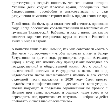
протестующих всерьёз полагали, что это «наши историч
Украине дети солдат Красной армии, победивших фаш
бандеровщины, русофобии и антисоветизма и с радо
разрушении памятников героям войны, предав своих же пре
Такой могла бы быть цена политической слепоты, проявлен
году. Тогда российские соотечественники категорически о
группами Тихановской, Бабарико и иже с ними, так как п
является гарантом сохранения курса на союз с Россией, 
языка и мира в стране.
А попытки такие были. Помню, как мне советовали «быть 
Для чего «осторожнее» - чтобы привести к нам в Белор
Безусловно, за долгие годы руководства страной Алексан
народ к тому, что именно ему принадлежит последнее с
государственной и общественной жизни. Это с одной ст
политической системы и государства в целом, но с д
недовольство часто выплёскивается именно в его сторо
отдельной части населения в 2020 году были просто
недалёкости и инфантильности – дескать, «за кого угодно
вполне подойдёт и предельно ограниченная по уровню с
Именно при таких подходах и оценках чаще всего и с
перевороты под примитивным лозунгом – «сбросим дейст
пребогато и счастливо-пресчастливо».