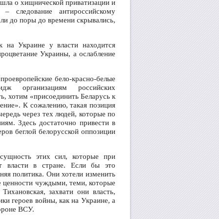
ь шла о хищнической приватизации и
 – следование антироссийскому
ли до поры до времени скрывались,
к на Украине у власти находится
процветание Украины, а ослабление
 проевропейские бело-красно-белые
идж организациям российских
ть, хотим «присоединить Беларусь к
дение». К сожалению, такая позиция
чередь через тех людей, которые по
иям. Здесь достаточно привести в
еров беглой белорусской оппозиции
сущность этих сил, которые при
т власти в стране. Если бы это
няя политика. Они хотели изменить
 ценности чуждыми, теми, которые
Тихановская, захвати они власть,
ки героев войны, как на Украине, а
ороне ВСУ.