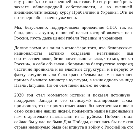
внутренней, но и во внешней политике. Во внутренней реч
захвате общенародной собственности, а во внешней
внешнеполитическому курсу Прибалтики и Украины. Эти це
но теперь обозначены уже явно.
Мы, безусловно, поддерживаем проведение СВО, так ка
бандеровская хунта, основной целью которой является не 
России, пусть даже ценой гибели Украины и украинцев.
Долгое время мы жили в атмосфере того, что белорусские
националисты активно создавали негативный им
соотечественников, безосновательно заявляя, что мы, деска
России», а себя объявляя «борцами за белорусское возрож
частично проникала и во властные структуры, и в первую о
факту сочувствовали бело-красно-белым идеям и настроен
пример бывшего министра культуры, а ныне одного из лид
Павла Латушко. Но он был такой далеко не один.
2020 год стал моментом истины и показал истинную 
поддержке Запада и его спецслужб планировали захва
произошло, то не просто изменилась бы внутренняя и внеш
само сознание наших людей, подменить наши национальные
нам старательно навязывают из-за рубежа. Победи тогда 
сейчас бы у нас не было Дня Победы, сносились бы памятни
страна неминуемо была бы втянута в войну с Россией на ст