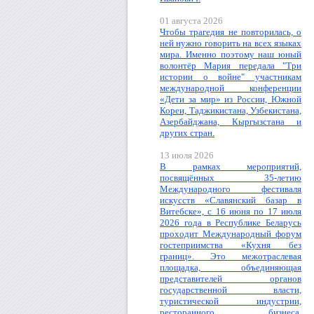
01 августа 2026
Чтобы трагедия не повторилась, о
ней нужно говорить на всех языках
мира. Именно поэтому наш юный
волонтёр Мария передала "Три
истории о войне" участникам
международной конференции
«Дети за мир» из России, Южной
Кореи, Таджикистана, Узбекистана,
Азербайджана, Кыргызстана и
других стран.
13 июля 2026
В рамках мероприятий,
посвящённых 35-летию
Международного фестиваля
искусств «Славянский базар в
Витебске», с 16 июня по 17 июля
2026 года в Республике Беларусь
проходит Международный форум
гостеприимства «Кухня без
границ». Это межотраслевая
площадка, объединяющая
представителей органов
государственной власти,
туристической индустрии,
ресторанного бизнеса,