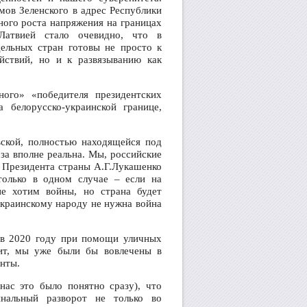
мов Зеленского в адрес Республики
ного роста напряжения на границах
атвией стало очевидно, что в
дельных стран готовы не просто к
йствий, но и к развязыванию как
го» «победителя президентских
 белорусско-украинской границе,
вской, полностью находящейся под
за вполне реальна. Мы, российские
 Президента страны А.Г.Лукашенко
только в одном случае – если на
не хотим войны, но страна будет
краинскому народу не нужна война
и в 2020 году при помощи уличных
оит, мы уже были бы вовлечены в
унты.
нас это было понятно сразу), что
нальный разворот не только во