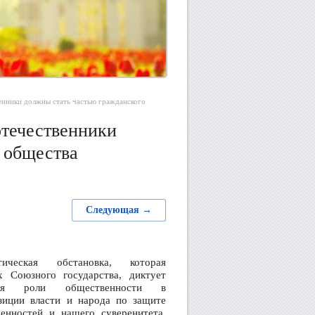
венники должны стать частью гражданского 
отечественники
 общества
Следующая →
тическая обстановка, которая
х Союзного государства, диктует
ния роли общественности в
зиции власти и народа по защите
енностей и нашего суверенитета.