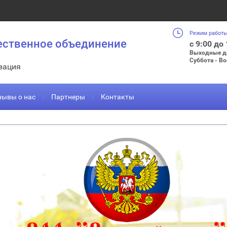
Режим работы
ественное объединение
с 9:00 до
Выходные д
Суббота - В
зация
зывы о нас
Партнеры
Контакты