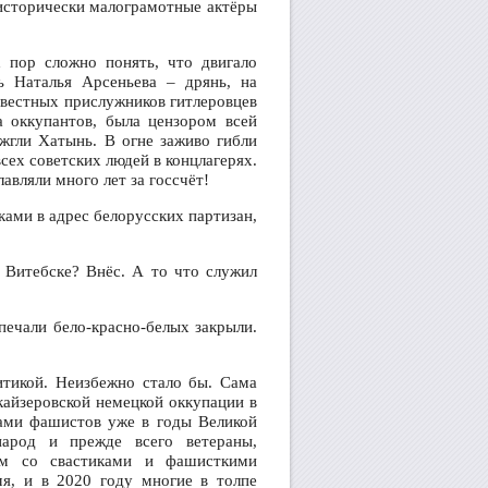
 исторически малограмотные актёры
х пор сложно понять, что двигало
ь Наталья Арсеньева – дрянь, на
известных прислужников гитлеровцев
 оккупантов, была цензором всей
жгли Хатынь. В огне заживо гибли
всех советских людей в концлагерях.
авляли много лет за госсчёт!
ами в адрес белорусских партизан,
 Витебске? Внёс. А то что служил
ечали бело-красно-белых закрыли.
итикой. Неизбежно стало бы. Сама
кайзеровской немецкой оккупации в
ками фашистов уже в годы Великой
арод и прежде всего ветераны,
ом со свастиками и фашисткими
мя, и в 2020 году многие в толпе