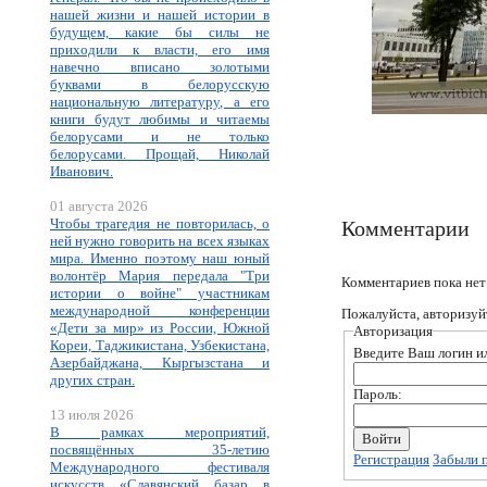
нашей жизни и нашей истории в
будущем, какие бы силы не
приходили к власти, его имя
навечно вписано золотыми
буквами в белорусскую
национальную литературу, а его
книги будут любимы и читаемы
белорусами и не только
белорусами. Прощай, Николай
Иванович.
01 августа 2026
Чтобы трагедия не повторилась, о
Комментарии
ней нужно говорить на всех языках
мира. Именно поэтому наш юный
волонтёр Мария передала "Три
Комментариев пока нет
истории о войне" участникам
международной конференции
Пожалуйста, авторизуй
«Дети за мир» из России, Южной
Авторизация
Кореи, Таджикистана, Узбекистана,
Введите Ваш логин ил
Азербайджана, Кыргызстана и
других стран.
Пароль:
13 июля 2026
В рамках мероприятий,
посвящённых 35-летию
Регистрация
Забыли 
Международного фестиваля
искусств «Славянский базар в