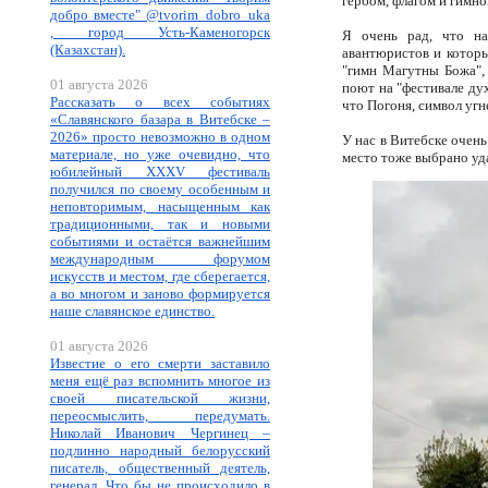
гербом, флагом и гимно
добро вместе" @tvorim_dobro_uka
, город Усть-Каменогорск
Я очень рад, что на
(Казахстан).
авантюристов и которы
"гимн Магутны Божа",
01 августа 2026
поют на "фестивале дух
Рассказать о всех событиях
что Погоня, символ угн
«Славянского базара в Витебске –
2026» просто невозможно в одном
У нас в Витебске очень
материале, но уже очевидно, что
место тоже выбрано уд
юбилейный XXXV фестиваль
получился по своему особенным и
неповторимым, насыщенным как
традиционными, так и новыми
событиями и остаётся важнейшим
международным форумом
искусств и местом, где сберегается,
а во многом и заново формируется
наше славянское единство.
01 августа 2026
Известие о его смерти заставило
меня ещё раз вспомнить многое из
своей писательской жизни,
переосмыслить, передумать.
Николай Иванович Чергинец –
подлинно народный белорусский
писатель, общественный деятель,
генерал. Что бы не происходило в