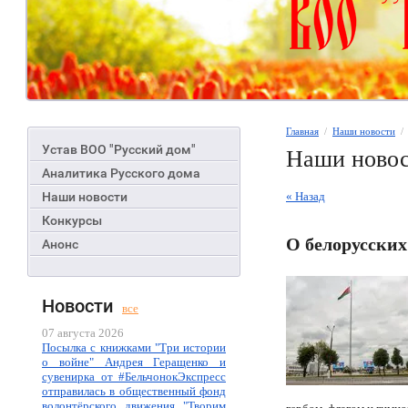
Главная
  /  
Наши новости
  
Устав ВОО "Русский дом"
Наши ново
Аналитика Русского дома
Наши новости
« Назад
Конкурсы
О белорусских
Анонс
Новости
все
07 августа 2026
Посылка с книжками "Три истории
о войне" Андрея Геращенко и
сувенирка от #БельчонокЭкспресс
отправилась в общественный фонд
волонтёрского движения "Творим