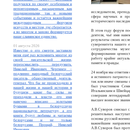
получился по своему особенным и
неповторимым, насыщенным как
исследователи, препод
традиционными, так и новыми
сфера научных и про
событиями и остаётся важнейшим
исторического наследи
международным форумом
искусств и местом, где сберегается,
В этом году форум пос
а во многом и заново формируется
деятеля, чьё имя нав
наше славянское единство.
результаты своих иссл
суверенитета нашего е
01 августа 2026
сотрудничества муз
Известие о его смерти заставило
формировании ценност
меня ещё раз вспомнить многое из
работу крайне актуал
своей писательской жизни,
памяти и правды.
переосмыслить, передумать.
Николай Иванович Чергинец –
24 ноября мы отметим 
подлинно народный белорусский
и истинного патриота 
писатель, общественный деятель,
так или иначе связаны
генерал. Что бы не происходило в
был участником Семи
нашей жизни и нашей истории в
Итальянским и Швейцар
будущем, какие бы силы не
совершив легендарный
приходили к власти, его имя
высшее воинское звание
навечно вписано золотыми
буквами в белорусскую
А.В.Суворов снискал 
национальную литературу, а его
решительных наступат
книги будут любимы и читаемы
основы русской военно
белорусами и не только
важнейшим направлен
белорусами. Прощай, Николай
А.В.Суворов был проти
Иванович.