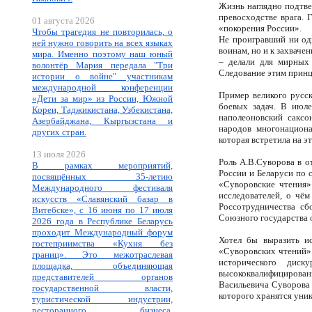
Жизнь наглядно подтве
превосходстве врага.
01 августа 2026
«покорения России».
Чтобы трагедия не повторилась, о
Не проигравший ни од
ней нужно говорить на всех языках
воинам, но и к захваче
мира. Именно поэтому наш юный
– делали для мирных 
волонтёр Мария передала "Три
Следование этим принци
истории о войне" участникам
международной конференции
Пример великого русс
«Дети за мир» из России, Южной
боевых задач. В июле
Кореи, Таджикистана, Узбекистана,
наполеоновский саксо
Азербайджана, Кыргызстана и
народов многонациона
других стран.
которая встретила на э
13 июля 2026
Роль А.В.Суворова в о
В рамках мероприятий,
России и Беларуси по 
посвящённых 35-летию
«Суворовские чтения»
Международного фестиваля
исследователей, о чё
искусств «Славянский базар в
Россотрудничества сб
Витебске», с 16 июня по 17 июля
Союзного государства 
2026 года в Республике Беларусь
проходит Международный форум
Хотел бы выразить ис
гостеприимства «Кухня без
«Суворовских чтений».
границ». Это межотраслевая
исторического диск
площадка, объединяющая
высококвалифицирова
представителей органов
Васильевича Суворова 
государственной власти,
которого хранятся уни
туристической индустрии,
ресторанного бизнеса,