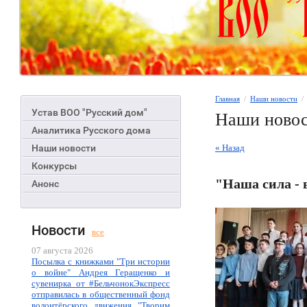
Главная
  /  
Наши новости
  
Устав ВОО "Русский дом"
Наши ново
Аналитика Русского дома
Наши новости
« Назад
Конкурсы
"Наша сила -
Анонс
Новости
все
07 августа 2026
Посылка с книжками "Три истории
о войне" Андрея Геращенко и
сувенирка от #БельчонокЭкспресс
отправилась в общественный фонд
волонтёрского движения "Творим