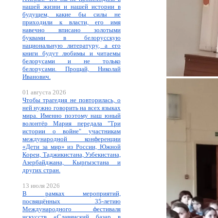
нашей жизни и нашей истории в
будущем, какие бы силы не
приходили к власти, его имя
навечно вписано золотыми
буквами в белорусскую
национальную литературу, а его
книги будут любимы и читаемы
белорусами и не только
белорусами. Прощай, Николай
Иванович.
01 августа 2026
Чтобы трагедия не повторилась, о
ней нужно говорить на всех языках
мира. Именно поэтому наш юный
волонтёр Мария передала "Три
истории о войне" участникам
международной конференции
«Дети за мир» из России, Южной
Кореи, Таджикистана, Узбекистана,
Азербайджана, Кыргызстана и
других стран.
13 июля 2026
В рамках мероприятий,
посвящённых 35-летию
Международного фестиваля
искусств «Славянский базар в