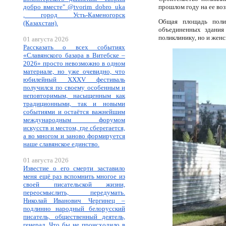
добро вместе" @tvorim_dobro_uka
прошлом году на ее воз
, город Усть-Каменогорск
Общая площадь поли
(Казахстан).
объединенных здания
поликлинику, но и женс
01 августа 2026
Рассказать о всех событиях
«Славянского базара в Витебске –
2026» просто невозможно в одном
материале, но уже очевидно, что
юбилейный XXXV фестиваль
получился по своему особенным и
неповторимым, насыщенным как
традиционными, так и новыми
событиями и остаётся важнейшим
международным форумом
искусств и местом, где сберегается,
а во многом и заново формируется
наше славянское единство.
01 августа 2026
Известие о его смерти заставило
меня ещё раз вспомнить многое из
своей писательской жизни,
переосмыслить, передумать.
Николай Иванович Чергинец –
подлинно народный белорусский
писатель, общественный деятель,
генерал. Что бы не происходило в