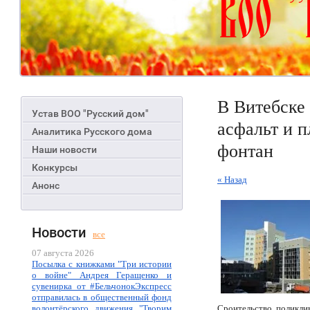
В Витебске
Устав ВОО "Русский дом"
асфальт и п
Аналитика Русского дома
фонтан
Наши новости
Конкурсы
« Назад
Анонс
Новости
все
07 августа 2026
Посылка с книжками "Три истории
о войне" Андрея Геращенко и
сувенирка от #БельчонокЭкспресс
отправилась в общественный фонд
волонтёрского движения "Творим
Сроительство поликлин