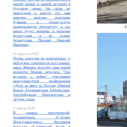
нашей жизни и нашей истории в
будущем, какие бы силы не
приходили к власти, его имя
навечно вписано золотыми
буквами в белорусскую
национальную литературу, а его
С
книги будут любимы и читаемы
белорусами и не только
белорусами. Прощай, Николай
Иванович.
01 августа 2026
Чтобы трагедия не повторилась, о
ней нужно говорить на всех языках
мира. Именно поэтому наш юный
волонтёр Мария передала "Три
истории о войне" участникам
международной конференции
«Дети за мир» из России, Южной
Кореи, Таджикистана, Узбекистана,
Азербайджана, Кыргызстана и
других стран.
13 июля 2026
В рамках мероприятий,
посвящённых 35-летию
Международного фестиваля
искусств «Славянский базар в