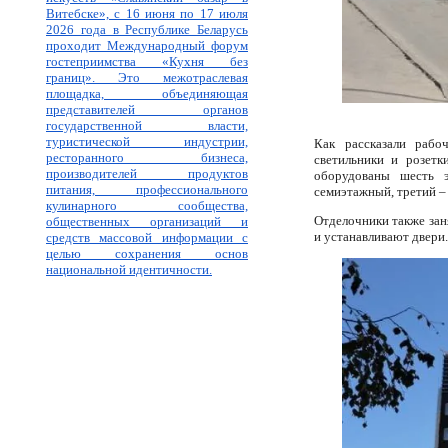
Витебске», с 16 июня по 17 июля
2026 года в Республике Беларусь
проходит Международный форум
гостеприимства «Кухня без
границ». Это межотраслевая
площадка, объединяющая
представителей органов
государственной власти,
туристической индустрии,
Как рассказали рабо
ресторанного бизнеса,
светильники и розетк
производителей продуктов
оборудованы шесть э
питания, профессионального
семиэтажный, третий –
кулинарного сообщества,
Отделочники также зан
общественных организаций и
и устанавливают двери.
средств массовой информации с
целью сохранения основ
национальной идентичности.