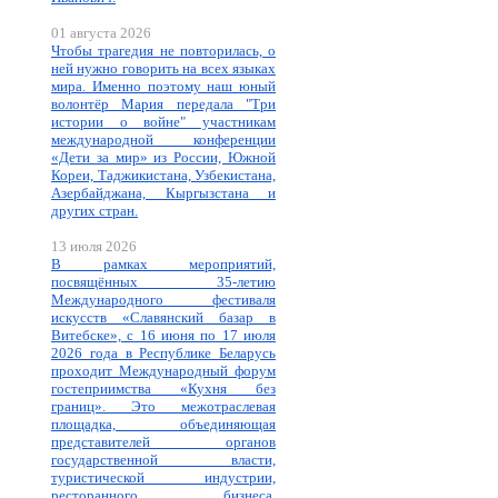
01 августа 2026
Чтобы трагедия не повторилась, о
ней нужно говорить на всех языках
мира. Именно поэтому наш юный
волонтёр Мария передала "Три
истории о войне" участникам
международной конференции
«Дети за мир» из России, Южной
Кореи, Таджикистана, Узбекистана,
Азербайджана, Кыргызстана и
других стран.
13 июля 2026
В рамках мероприятий,
посвящённых 35-летию
Международного фестиваля
искусств «Славянский базар в
Витебске», с 16 июня по 17 июля
2026 года в Республике Беларусь
проходит Международный форум
гостеприимства «Кухня без
границ». Это межотраслевая
площадка, объединяющая
представителей органов
государственной власти,
туристической индустрии,
ресторанного бизнеса,