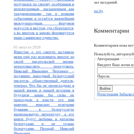
зал заседаний.
получился по своему особенным и
неповторимым, насыщенным как
tut.by
традиционными, так и новыми
событиями и остаётся важнейшим
международным форумом
искусств и местом, где сберегается,
Комментарии
а во многом и заново формируется
наше славянское единство.
Комментариев пока нет
01 августа 2026
Известие о его смерти заставило
Пожалуйста, авторизуй
меня ещё раз вспомнить многое из
Авторизация
своей писательской жизни,
Введите Ваш логин ил
переосмыслить, передумать.
Николай Иванович Чергинец –
подлинно народный белорусский
Пароль:
писатель, общественный деятель,
генерал. Что бы не происходило в
нашей жизни и нашей истории в
Регистрация
Забыли 
будущем, какие бы силы не
приходили к власти, его имя
навечно вписано золотыми
буквами в белорусскую
национальную литературу, а его
книги будут любимы и читаемы
белорусами и не только
белорусами. Прощай, Николай
Иванович.