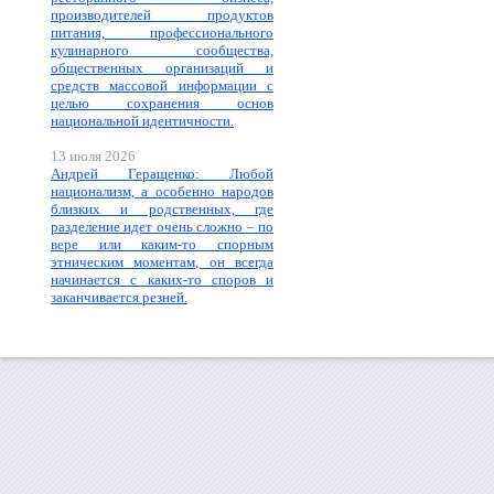
производителей продуктов
питания, профессионального
кулинарного сообщества,
общественных организаций и
средств массовой информации с
целью сохранения основ
национальной идентичности.
13 июля 2026
Андрей Геращенко: Любой
национализм, а особенно народов
близких и родственных, где
разделение идет очень сложно – по
вере или каким-то спорным
этническим моментам, он всегда
начинается с каких-то споров и
заканчивается резней.