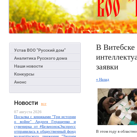
В Витебске
Устав ВОО "Русский дом"
интеллекту
Аналитика Русского дома
заявки
Наши новости
Конкурсы
« Назад
Анонс
Новости
все
07 августа 2026
Посылка с книжками "Три истории
о войне" Андрея Геращенко и
сувенирка от #БельчонокЭкспресс
отправилась в общественный фонд
В этом году в областн
волонтёрского движения "Творим