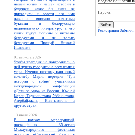
Введите Ваш логин ил
нашей жизни и нашей истории в
будущем, какие бы силы не
Пароль:
приходили к власти, его имя
навечно вписано золотыми
буквами в белорусскую
национальную литературу, а его
Регистрация
Забыли 
книги будут любимы и читаемы
белорусами и не только
белорусами. Прощай, Николай
Иванович.
01 августа 2026
Чтобы трагедия не повторилась, о
ней нужно говорить на всех языках
мира. Именно поэтому наш юный
волонтёр Мария передала "Три
истории о войне" участникам
международной конференции
«Дети за мир» из России, Южной
Кореи, Таджикистана, Узбекистана,
Азербайджана, Кыргызстана и
других стран.
13 июля 2026
В рамках мероприятий,
посвящённых 35-летию
Международного фестиваля
искусств «Славянский базар в