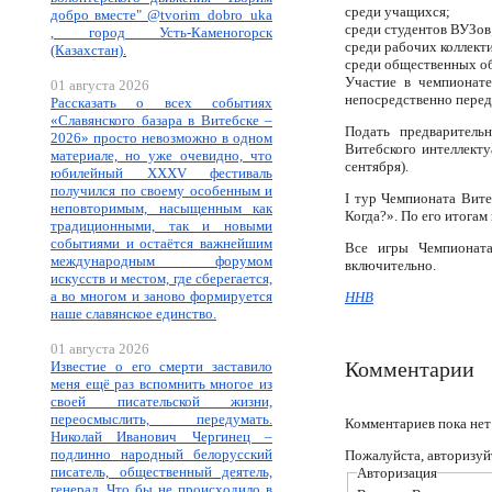
среди учащихся;
добро вместе" @tvorim_dobro_uka
среди студентов ВУЗов
, город Усть-Каменогорск
среди рабочих коллекти
(Казахстан).
среди общественных об
Участие в чемпионате
01 августа 2026
непосредственно перед
Рассказать о всех событиях
«Славянского базара в Витебске –
Подать предварител
2026» просто невозможно в одном
Витебского интеллекту
материале, но уже очевидно, что
сентября).
юбилейный XXXV фестиваль
получился по своему особенным и
I тур Чемпионата Вите
неповторимым, насыщенным как
Когда?». По его итога
традиционными, так и новыми
событиями и остаётся важнейшим
Все игры Чемпионата
международным форумом
включительно.
искусств и местом, где сберегается,
а во многом и заново формируется
ННВ
наше славянское единство.
01 августа 2026
Комментарии
Известие о его смерти заставило
меня ещё раз вспомнить многое из
своей писательской жизни,
переосмыслить, передумать.
Комментариев пока нет
Николай Иванович Чергинец –
подлинно народный белорусский
Пожалуйста, авторизуй
писатель, общественный деятель,
Авторизация
генерал. Что бы не происходило в