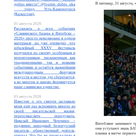
В пятницу, 31 августа,
добро вместе" @tvorim_dobro_uka
, город Усть-Каменогорск
(Казахстан).
01 августа 2026
Рассказать о всех событиях
«Славянского базара в Витебске –
2026» просто невозможно в одном
материале, но уже очевидно, что
юбилейный XXXV фестиваль
получился по своему особенным и
неповторимым, насыщенным как
традиционными, так и новыми
событиями и остаётся важнейшим
международным форумом
искусств и местом, где сберегается,
а во многом и заново формируется
наше славянское единство.
01 августа 2026
Известие о его смерти заставило
меня ещё раз вспомнить многое из
своей писательской жизни,
переосмыслить, передумать.
Николай Иванович Чергинец –
Витебляне занимают тр
подлинно народный белорусский
они уступают лишь БАТ
писатель, общественный деятель,
планки в матче первог
генерал. Что бы не происходило в