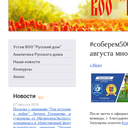
#соберем50
Устав ВОО "Русский дом"
августа мно
Аналитика Русского дома
Наши новости
« Назад
Конкурсы
Анонс
Новости
все
07 августа 2026
Посылка с книжками "Три истории
о войне" Андрея Геращенко и
После матча в официал
сувенирка от #БельчонокЭкспресс
команды, с благодарн
отправилась в общественный фонд
Запущены хештеги
#со
волонтёрского движения "Творим