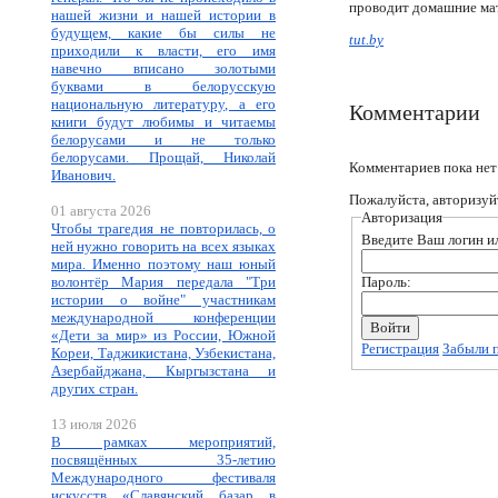
проводит домашние мат
нашей жизни и нашей истории в
будущем, какие бы силы не
tut.by
приходили к власти, его имя
навечно вписано золотыми
буквами в белорусскую
национальную литературу, а его
Комментарии
книги будут любимы и читаемы
белорусами и не только
белорусами. Прощай, Николай
Комментариев пока нет
Иванович.
Пожалуйста, авторизуй
01 августа 2026
Авторизация
Чтобы трагедия не повторилась, о
Введите Ваш логин ил
ней нужно говорить на всех языках
мира. Именно поэтому наш юный
волонтёр Мария передала "Три
Пароль:
истории о войне" участникам
международной конференции
«Дети за мир» из России, Южной
Регистрация
Забыли 
Кореи, Таджикистана, Узбекистана,
Азербайджана, Кыргызстана и
других стран.
13 июля 2026
В рамках мероприятий,
посвящённых 35-летию
Международного фестиваля
искусств «Славянский базар в