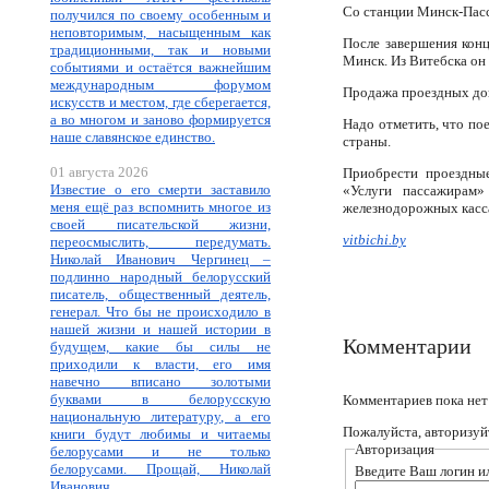
Со станции Минск-Пасса
получился по своему особенным и
неповторимым, насыщенным как
После завершения конц
традиционными, так и новыми
Минск. Из Витебска он 
событиями и остаётся важнейшим
международным форумом
Продажа проездных док
искусств и местом, где сберегается,
а во многом и заново формируется
Надо отметить, что по
наше славянское единство.
страны.
01 августа 2026
Приобрести проездные
Известие о его смерти заставило
«Услуги пассажирам»
меня ещё раз вспомнить многое из
железнодорожных касс
своей писательской жизни,
vitbichi.by
переосмыслить, передумать.
Николай Иванович Чергинец –
подлинно народный белорусский
писатель, общественный деятель,
генерал. Что бы не происходило в
нашей жизни и нашей истории в
Комментарии
будущем, какие бы силы не
приходили к власти, его имя
навечно вписано золотыми
буквами в белорусскую
Комментариев пока нет
национальную литературу, а его
Пожалуйста, авторизуй
книги будут любимы и читаемы
Авторизация
белорусами и не только
белорусами. Прощай, Николай
Введите Ваш логин ил
Иванович.