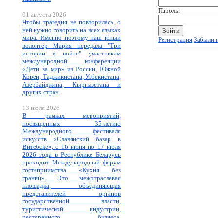
Пароль:
01 августа 2026
Чтобы трагедия не повторилась, о
ней нужно говорить на всех языках
мира. Именно поэтому наш юный
Регистрация
Забыли 
волонтёр Мария передала "Три
истории о войне" участникам
международной конференции
«Дети за мир» из России, Южной
Кореи, Таджикистана, Узбекистана,
Азербайджана, Кыргызстана и
других стран.
13 июля 2026
В рамках мероприятий,
посвящённых 35-летию
Международного фестиваля
искусств «Славянский базар в
Витебске», с 16 июня по 17 июля
2026 года в Республике Беларусь
проходит Международный форум
гостеприимства «Кухня без
границ». Это межотраслевая
площадка, объединяющая
представителей органов
государственной власти,
туристической индустрии,
ресторанного бизнеса,