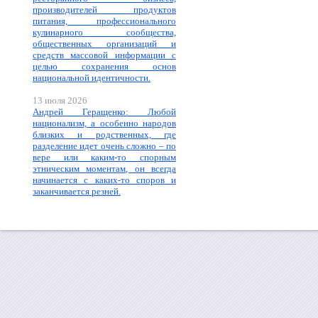
производителей продуктов
питания, профессионального
кулинарного сообщества,
общественных организаций и
средств массовой информации с
целью сохранения основ
национальной идентичности.
13 июля 2026
Андрей Геращенко: Любой
национализм, а особенно народов
близких и родственных, где
разделение идет очень сложно – по
вере или каким-то спорным
этническим моментам, он всегда
начинается с каких-то споров и
заканчивается резней.