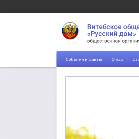
Витебское общ
«Русский дом»
общественная органи
События и факты
О нас
От