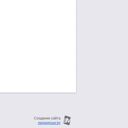
Создание сайта
megagroup.by