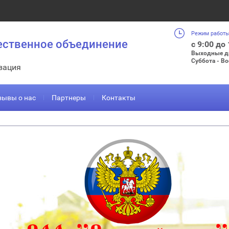
Режим работы
ественное объединение
с 9:00 до
Выходные д
Суббота - В
зация
зывы о нас
Партнеры
Контакты