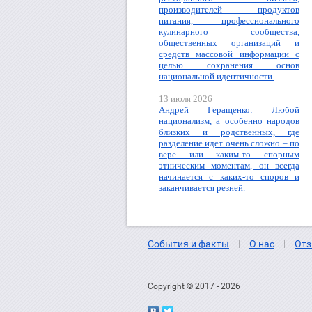
производителей продуктов
питания, профессионального
кулинарного сообщества,
общественных организаций и
средств массовой информации с
целью сохранения основ
национальной идентичности.
13 июля 2026
Андрей Геращенко: Любой
национализм, а особенно народов
близких и родственных, где
разделение идет очень сложно – по
вере или каким-то спорным
этническим моментам, он всегда
начинается с каких-то споров и
заканчивается резней.
События и факты
О нас
Отз
Copyright © 2017 - 2026