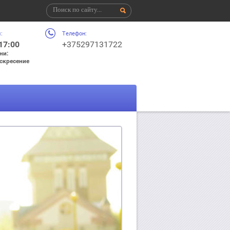
:
Телефон:
 17:00
+375297131722
ни:
оскресение