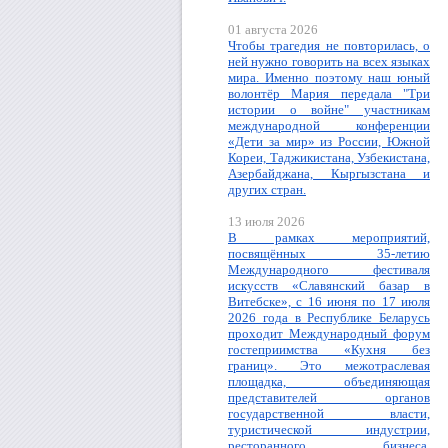
01 августа 2026
Чтобы трагедия не повторилась, о
ней нужно говорить на всех языках
мира. Именно поэтому наш юный
волонтёр Мария передала "Три
истории о войне" участникам
международной конференции
«Дети за мир» из России, Южной
Кореи, Таджикистана, Узбекистана,
Азербайджана, Кыргызстана и
других стран.
13 июля 2026
В рамках мероприятий,
посвящённых 35-летию
Международного фестиваля
искусств «Славянский базар в
Витебске», с 16 июня по 17 июля
2026 года в Республике Беларусь
проходит Международный форум
гостеприимства «Кухня без
границ». Это межотраслевая
площадка, объединяющая
представителей органов
государственной власти,
туристической индустрии,
ресторанного бизнеса,