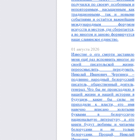
получился по своему особенным и
неповторимым, насыщенным как
традиционными, так и новыми
событиями и остаётся важнейшим
международным форумом
искусств и местом, где сберегается,
а во многом и заново формируется
наше славянское единство.
01 августа 2026
Известие о его смерти заставило
меня ещё раз вспомнить многое из
своей писательской жизни,
переосмыслить, передумать.
Николай Иванович Чергинец –
подлинно народный белорусский
писатель, общественный деятель,
генерал. Что бы не происходило в
нашей жизни и нашей истории в
будущем, какие бы силы не
приходили к власти, его имя
навечно вписано золотыми
буквами в белорусскую
национальную литературу, а его
книги будут любимы и читаемы
белорусами и не только
белорусами. Прощай, Николай
Иванович.