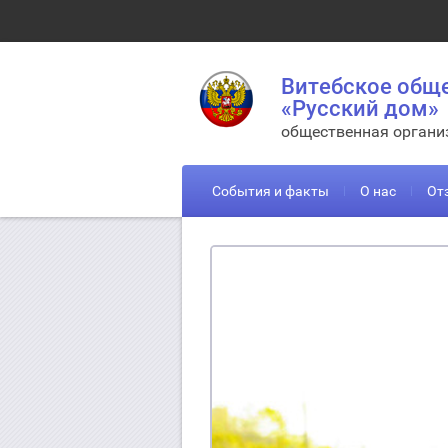
Витебское общ
«Русский дом»
общественная органи
События и факты
О нас
От