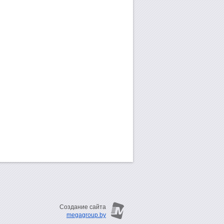
Создание сайта
megagroup.by