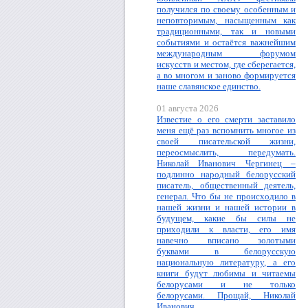
получился по своему особенным и
неповторимым, насыщенным как
традиционными, так и новыми
событиями и остаётся важнейшим
международным форумом
искусств и местом, где сберегается,
а во многом и заново формируется
наше славянское единство.
01 августа 2026
Известие о его смерти заставило
меня ещё раз вспомнить многое из
своей писательской жизни,
переосмыслить, передумать.
Николай Иванович Чергинец –
подлинно народный белорусский
писатель, общественный деятель,
генерал. Что бы не происходило в
нашей жизни и нашей истории в
будущем, какие бы силы не
приходили к власти, его имя
навечно вписано золотыми
буквами в белорусскую
национальную литературу, а его
книги будут любимы и читаемы
белорусами и не только
белорусами. Прощай, Николай
Иванович.