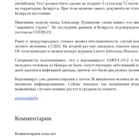
английском. Тест должен быть сделан не позднее 3 суток или 72 часов
на территорию Беларуси. При этом наличие такого документа не отн
Беларуси постоянно.
Напомним, неделю назад Александр Лукашенко снова заявил, что вв
"закрывать страну". По последним данным, в Беларуси подтвержден
тестом на COVID-19.
Ранее у международных ученых вызвал обеспокоенность случай пов
летнего мужчины в США. На второй раз оно оказалось опаснее пре
Об этом написано в свежем номере журнала Lancet Infectious Diseases.
Специалисты подчеркивают, что о коронавирусе SARS-CoV-2 и бо
молодого человека из Невады не было сопутствующих заболеваний и
дней заразился инфекцией дважды, причем это были два разных штам
Коронавирус уже диагностирован у почти 38 миллионов человек во вс
миллиона инфицированных. Сейчас началась так называемая втор
выявляемых случаев активно растет в среднем по планете.
pogovorim.by
Комментарии
Комментариев пока нет