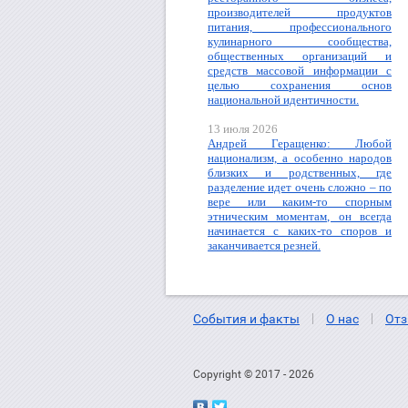
производителей продуктов
питания, профессионального
кулинарного сообщества,
общественных организаций и
средств массовой информации с
целью сохранения основ
национальной идентичности.
13 июля 2026
Андрей Геращенко: Любой
национализм, а особенно народов
близких и родственных, где
разделение идет очень сложно – по
вере или каким-то спорным
этническим моментам, он всегда
начинается с каких-то споров и
заканчивается резней.
События и факты
О нас
Отз
Copyright © 2017 - 2026