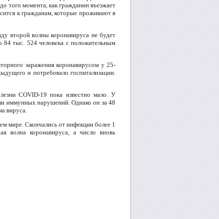
 до того момента, как гражданин въезжает
осится к гражданам, которые проживают в
иду второй волны коронавируса не будет
о 84 тыс. 524 человека с положительным
торного заражения коронавирусом у 25-
дыдущего и потребовало госпитализации.
лезни COVID-19 пока известно мало. У
ли иммунных нарушений. Однако он за 48
ма вируса.
ем мире. Скончались от инфекции более 1
ая волна коронавируса, а число вновь