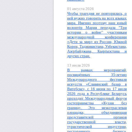
01 августа 2026
Чтобы трагедия не повторилась, о
ней нужно говорить на всех языках
мира. Именно поэтому наш юный
волонтёр Мария передала "Три
истории о войне" участникам
международной конференции
«Дети за мир» из России, Южной
Кореи, Таджикистана, Узбекистана,
Азербайджана, Кыргызстана и
других стран.
13 июля 2026
В рамках мероприятий,
посвящённых 35-летию
Международного фестиваля
искусств «Славянский базар в
Витебске», с 16 июня по 17 июля
2026 года в Республике Беларусь
проходит Международный форум
гостеприимства «Кухня без
границ». Это межотраслевая
площадка, объединяющая
представителей органов
государственной власти,
туристической индустрии,
ресторанного бизнеса,