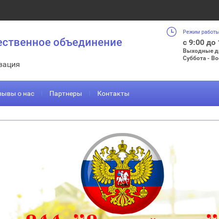
Режим работы
ественное объединение
с 9:00 до
Выходные д
Суббота - В
зация
зывы о нас
Партнеры
Контакты