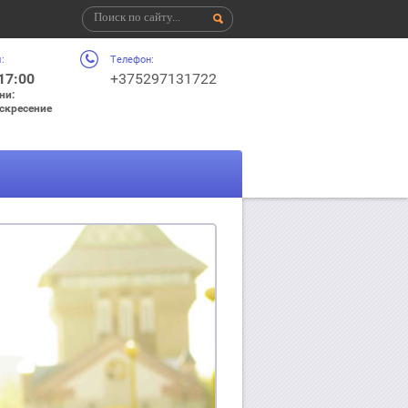
:
Телефон:
 17:00
+375297131722
ни:
оскресение