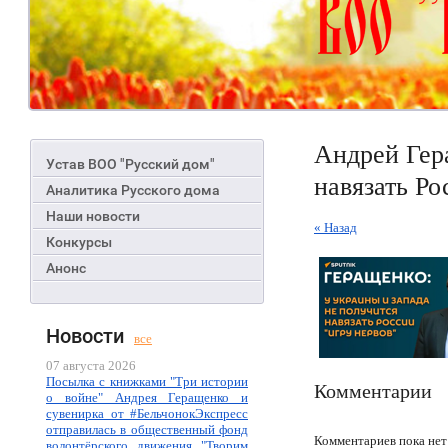
Андрей Гер
Устав ВОО "Русский дом"
навязать Ро
Аналитика Русского дома
Наши новости
« Назад
Конкурсы
Анонс
Новости
все
07 августа 2026
Посылка с книжками "Три истории
Комментарии
о войне" Андрея Геращенко и
сувенирка от #БельчонокЭкспресс
отправилась в общественный фонд
Комментариев пока нет
волонтёрского движения "Творим