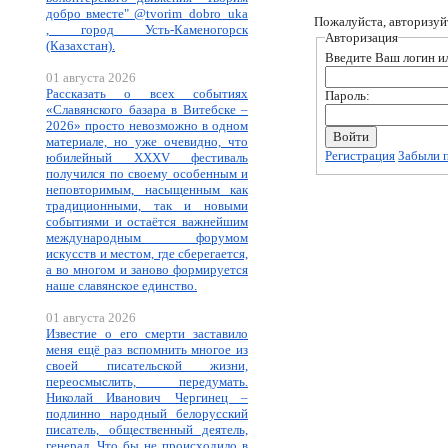
добро вместе" @tvorim_dobro_uka
Пожалуйста, авторизуй
, город Усть-Каменогорск
Авторизация
(Казахстан).
Введите Ваш логин ил
01 августа 2026
Рассказать о всех событиях
Пароль:
«Славянского базара в Витебске –
2026» просто невозможно в одном
материале, но уже очевидно, что
Регистрация
Забыли 
юбилейный XXXV фестиваль
получился по своему особенным и
неповторимым, насыщенным как
традиционными, так и новыми
событиями и остаётся важнейшим
международным форумом
искусств и местом, где сберегается,
а во многом и заново формируется
наше славянское единство.
01 августа 2026
Известие о его смерти заставило
меня ещё раз вспомнить многое из
своей писательской жизни,
переосмыслить, передумать.
Николай Иванович Чергинец –
подлинно народный белорусский
писатель, общественный деятель,
генерал. Что бы не происходило в