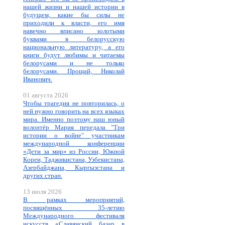
нашей жизни и нашей истории в
будущем, какие бы силы не
приходили к власти, его имя
навечно вписано золотыми
буквами в белорусскую
национальную литературу, а его
книги будут любимы и читаемы
белорусами и не только
белорусами. Прощай, Николай
Иванович.
01 августа 2026
Чтобы трагедия не повторилась, о
ней нужно говорить на всех языках
мира. Именно поэтому наш юный
волонтёр Мария передала "Три
истории о войне" участникам
международной конференции
«Дети за мир» из России, Южной
Кореи, Таджикистана, Узбекистана,
Азербайджана, Кыргызстана и
других стран.
13 июля 2026
В рамках мероприятий,
посвящённых 35-летию
Международного фестиваля
искусств «Славянский базар в