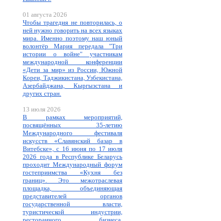
01 августа 2026
Чтобы трагедия не повторилась, о
ней нужно говорить на всех языках
мира. Именно поэтому наш юный
волонтёр Мария передала "Три
истории о войне" участникам
международной конференции
«Дети за мир» из России, Южной
Кореи, Таджикистана, Узбекистана,
Азербайджана, Кыргызстана и
других стран.
13 июля 2026
В рамках мероприятий,
посвящённых 35-летию
Международного фестиваля
искусств «Славянский базар в
Витебске», с 16 июня по 17 июля
2026 года в Республике Беларусь
проходит Международный форум
гостеприимства «Кухня без
границ». Это межотраслевая
площадка, объединяющая
представителей органов
государственной власти,
туристической индустрии,
ресторанного бизнеса,