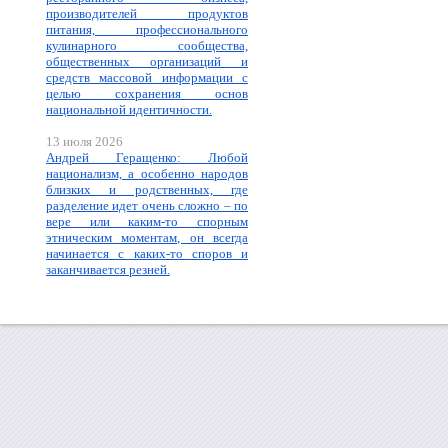
производителей продуктов
питания, профессионального
кулинарного сообщества,
общественных организаций и
средств массовой информации с
целью сохранения основ
национальной идентичности.
13 июля 2026
Андрей Геращенко: Любой
национализм, а особенно народов
близких и родственных, где
разделение идет очень сложно – по
вере или каким-то спорным
этническим моментам, он всегда
начинается с каких-то споров и
заканчивается резней.