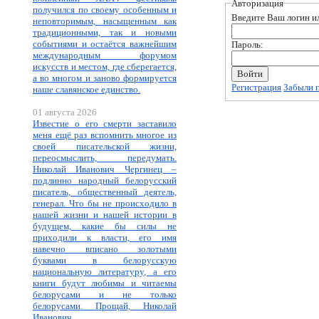
Авторизация
получился по своему особенным и
Введите Ваш логин ил
неповторимым, насыщенным как
традиционными, так и новыми
событиями и остаётся важнейшим
Пароль:
международным форумом
искусств и местом, где сберегается,
а во многом и заново формируется
Регистрация
Забыли 
наше славянское единство.
01 августа 2026
Известие о его смерти заставило
меня ещё раз вспомнить многое из
своей писательской жизни,
переосмыслить, передумать.
Николай Иванович Чергинец –
подлинно народный белорусский
писатель, общественный деятель,
генерал. Что бы не происходило в
нашей жизни и нашей истории в
будущем, какие бы силы не
приходили к власти, его имя
навечно вписано золотыми
буквами в белорусскую
национальную литературу, а его
книги будут любимы и читаемы
белорусами и не только
белорусами. Прощай, Николай
Иванович.