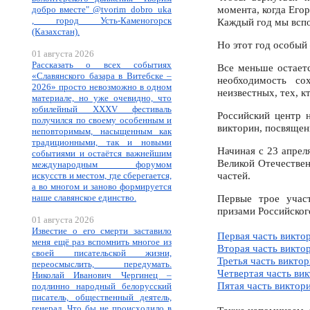
момента, когда Его
добро вместе" @tvorim_dobro_uka
, город Усть-Каменогорск
Каждый год мы вспо
(Казахстан).
Но этот год особый 
01 августа 2026
Рассказать о всех событиях
Все меньше остаетс
«Славянского базара в Витебске –
необходимость со
2026» просто невозможно в одном
неизвестных, тех, к
материале, но уже очевидно, что
юбилейный XXXV фестиваль
Российский центр 
получился по своему особенным и
викторин, посвящен
неповторимым, насыщенным как
традиционными, так и новыми
Начиная с 23 апрел
событиями и остаётся важнейшим
Великой Отечествен
международным форумом
частей.
искусств и местом, где сберегается,
а во многом и заново формируется
наше славянское единство.
Первые трое учас
призами Российского
01 августа 2026
Известие о его смерти заставило
Первая часть викто
меня ещё раз вспомнить многое из
Вторая часть викт
своей писательской жизни,
Третья часть викто
переосмыслить, передумать.
Четвертая часть в
Николай Иванович Чергинец –
Пятая часть виктор
подлинно народный белорусский
писатель, общественный деятель,
генерал. Что бы не происходило в