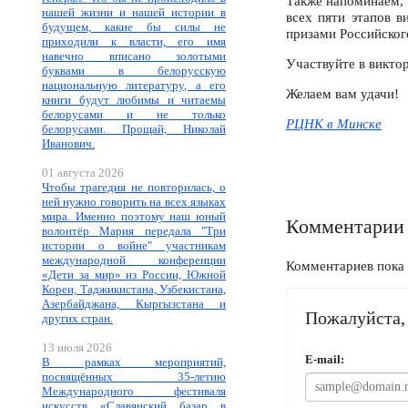
Также напоминаем, 
нашей жизни и нашей истории в
всех пяти этапов 
будущем, какие бы силы не
призами Российского
приходили к власти, его имя
навечно вписано золотыми
Участвуйте в виктор
буквами в белорусскую
национальную литературу, а его
Желаем вам удачи!
книги будут любимы и читаемы
белорусами и не только
РЦНК в Минске
белорусами. Прощай, Николай
Иванович.
01 августа 2026
Чтобы трагедия не повторилась, о
ней нужно говорить на всех языках
мира. Именно поэтому наш юный
Комментарии
волонтёр Мария передала "Три
истории о войне" участникам
международной конференции
Комментариев пока 
«Дети за мир» из России, Южной
Кореи, Таджикистана, Узбекистана,
Азербайджана, Кыргызстана и
Пожалуйста, 
других стран.
13 июля 2026
E-mail:
В рамках мероприятий,
посвящённых 35-летию
Международного фестиваля
искусств «Славянский базар в