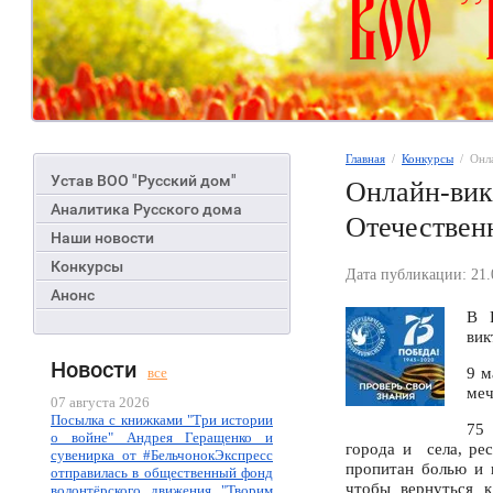
Главная
  /  
Конкурсы
  /  О
Устав ВОО "Русский дом"
Онлайн-вик
Аналитика Русского дома
Отечествен
Наши новости
Конкурсы
Дата публикации: 21.
Анонс
В 
вик
Новости
9 м
все
меч
07 августа 2026
Посылка с книжками "Три истории
75 
о войне" Андрея Геращенко и
города и села, ре
сувенирка от #БельчонокЭкспресс
пропитан болью и г
отправилась в общественный фонд
чтобы вернуться к
волонтёрского движения "Творим