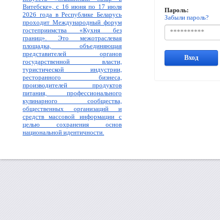
Витебске», с 16 июня по 17 июля
Пароль:
2026 года в Республике Беларусь
Забыли пароль?
проходит Международный форум
гостеприимства «Кухня без
границ». Это межотраслевая
площадка, объединяющая
представителей органов
Вход
государственной власти,
туристической индустрии,
ресторанного бизнеса,
производителей продуктов
питания, профессионального
кулинарного сообщества,
общественных организаций и
средств массовой информации с
целью сохранения основ
национальной идентичности.