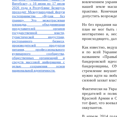
вовлечением украин
Витебске», с 16 июня по 17 июля
нашей земле масш
2026 года в Республике Беларусь
практике. Конечн
проходит Международный форум
допустить возрожде
гостеприимства «Кухня без
границ». Это межотраслевая
Но без придания на
площадка, объединяющая
представителей органов
план не мог быть 
государственной власти,
неотвратимо и, не
туристической индустрии,
происходящего, дал 
ресторанного бизнеса,
производителей продуктов
Как известно, веду
питания, профессионального
и по всей Украин
кулинарного сообщества,
названием «Правый
общественных организаций и
бандеровской идео
средств массовой информации с
бандеровщины, ОУ
целью сохранения основ
национальной идентичности.
стремление внушит
нужно идти на любы
силовой захват влас
Фактически на Укра
предателей и поли
Красной Армии и С
тот факт, что воева
оккупантов.
В апреле 2014 года