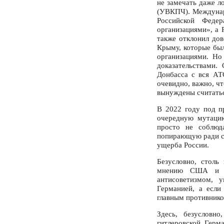
не замечать даже л
(УВКПЧ). Междунар
Российской Федер
организациями», а 
также отклонил до
Крыму, которые бы
организациями. Но
доказательствами.
Донбасса с вся АТ
очевидно, важно, ч
вынуждены считать
В 2022 году под п
очередную мутацию
просто не соблюд
попирающую ради со
ущерба России.
Безусловно, столь
мнению США и их
антисоветизмом,
Германией, а если
главным противнико
Здесь, безусловн
гитлеровской Герм