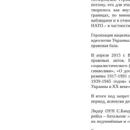
потому, что для эт
творилось как вн
границах, по мнен
наблюдаем и в отно
НАТО – в частности
Героизация нацизма
идеологии Украины.
правовая база.
В апреле 2015 г. 
правовых актов. 
социалистического 
символики», «О до
режима 1917-1991 
1939-1945 годов» 
Украины в XX веке»
В итоге под запрет
период, всячески д
Лидер ОУН С.Банд
рейха – батальоне 
их подчинённые и 