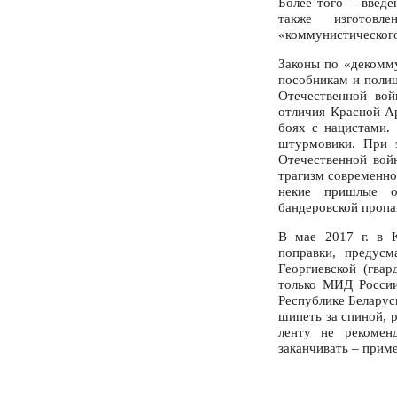
Более того – введ
также изготовл
«коммунистического
Законы по «декомм
пособникам и полиц
Отечественной вой
отличия Красной Ар
боях с нацистами.
штурмовики. При 
Отечественной вой
трагизм современно
некие пришлые ок
бандеровской пропа
В мае 2017 г. в 
поправки, предусм
Георгиевской (гва
только МИД России
Республике Беларусь
шипеть за спиной, 
ленту не рекомен
заканчивать – прим