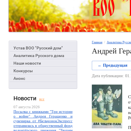
Главная
  /  
Аналитика Русск
Устав ВОО "Русский дом"
Андрей Гера
Аналитика Русского дома
Наши новости
← Предыдущая
Конкурсы
Дата публикации: 01.
Анонс
С
Новости
все
о
07 августа 2026
к
Посылка с книжками "Три истории
н
о войне" Андрея Геращенко и
Р
сувенирка от #БельчонокЭкспресс
отправилась в общественный фонд
П
волонтёрского движения "Творим