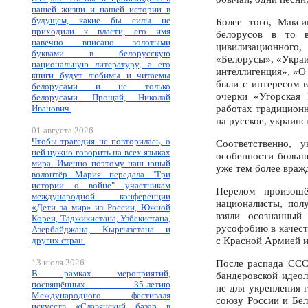
нашей жизни и нашей истории в
будущем, какие бы силы не
Более того, Макси
приходили к власти, его имя
белорусов в то 
навечно вписано золотыми
цивилизационного,
буквами в белорусскую
«Белорусы», «Украи
национальную литературу, а его
интеллигенция», «О
книги будут любимы и читаемы
были с интересом 
белорусами и не только
очерки «Угорская 
белорусами. Прощай, Николай
работах традиционн
Иванович.
на русское, украинс
01 августа 2026
Чтобы трагедия не повторилась, о
Соответственно, у
ней нужно говорить на всех языках
особенности большо
мира. Именно поэтому наш юный
уже тем более враж
волонтёр Мария передала "Три
истории о войне" участникам
Перелом произошё
международной конференции
националисты, пол
«Дети за мир» из России, Южной
взяли осознанный
Кореи, Таджикистана, Узбекистана,
русофобию в качест
Азербайджана, Кыргызстана и
с Красной Армией 
других стран.
13 июля 2026
После распада ССС
В рамках мероприятий,
бандеровской идеол
посвящённых 35-летию
не для укрепления 
Международного фестиваля
союзу России и Бел
искусств «Славянский базар в