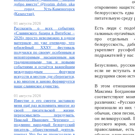
о
добро вместе" @tvorim_dobro_uka
откровенно нацистс
, город Усть-Каменогорск
белорусскость едва
(Казахстан).
питательную среду 
01 августа 2026
Есть люди с подо
Рассказать о всех событиях
«Славянского базара в Витебске –
галкиных-пугачёвых
2026» просто невозможно в одном
про отдельных «
материале, но уже очевидно, что
белорусскость, да
юбилейный XXXV фестиваль
укрепляет русофо
получился по своему особенным и
подражателей у нас
неповторимым, насыщенным как
традиционными, так и новыми
Безусловно, русски
событиями и остаётся важнейшим
если не вступать 
международным форумом
ведущими свою исто
искусств и местом, где сберегается,
а во многом и заново формируется
В этом отношении
наше славянское единство.
Максима Богданови
01 августа 2026
соответствуют мои
Известие о его смерти заставило
различиях: «Русски
меня ещё раз вспомнить многое из
произошли из них т
своей писательской жизни,
обычаи, свои песни
переосмыслить, передумать.
он великорусский.
Николай Иванович Чергинец –
русского корня, з
подлинно народный белорусский
православные, ест
писатель, общественный деятель,
генерал. Что бы не происходило в
обычаи, одни песни,