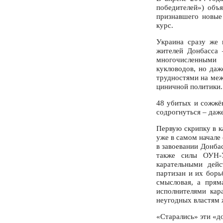
победителей») объ
признавшего новые
курс.
Украина сразу же 
жителей Донбасса 
многочисленными
кукловодов, но даж
трудностями на меж
циничной политики.
48 убитых и сожжё
содрогнуться – даж
Первую скрипку в к
уже в самом начале
в завоевании Донба
также силы ОУН-
карательными дейс
партизан и их борь
смысловая, а прям
исполнителями кар
неугодных властям 
«Старались» эти «д